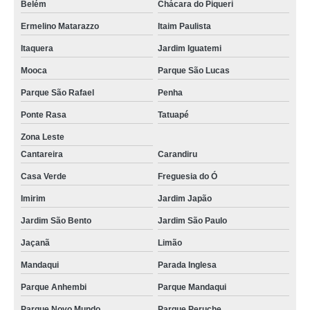
Belém
Chácara do Piqueri
Ermelino Matarazzo
Itaim Paulista
Itaquera
Jardim Iguatemi
Mooca
Parque São Lucas
Parque São Rafael
Penha
Ponte Rasa
Tatuapé
Zona Leste
Cantareira
Carandiru
Casa Verde
Freguesia do Ó
Imirim
Jardim Japão
Jardim São Bento
Jardim São Paulo
Jaçanã
Limão
Mandaqui
Parada Inglesa
Parque Anhembi
Parque Mandaqui
Parque Novo Mundo
Parque Peruche