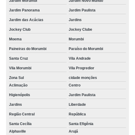
Jardim Morumbi
Jardim Novo Mundo
Jardim Panorama
Jardim Paulista
Jardim das Acácias
Jardins
Jockey Club
Jockey Clube
Moema
Morumbi
Paineiras do Morumbi
Paraíso do Morumbi
Santa Cruz
Vila Andrade
Vila Morumbi
Vila Progredior
Zona Sul
cidade monções
Aclimação
Centro
Higienópolis
Jardim Paulista
Jardins
Liberdade
Região Central
República
Santa Cecília
Santa Efigênia
Alphaville
Arujá