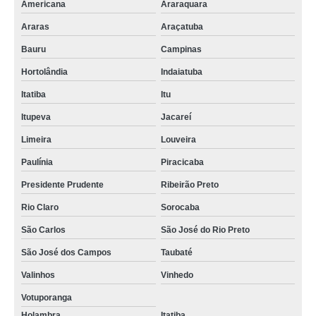
Americana
Araraquara
Araras
Araçatuba
Bauru
Campinas
Hortolândia
Indaiatuba
Itatiba
Itu
Itupeva
Jacareí
Limeira
Louveira
Paulínia
Piracicaba
Presidente Prudente
Ribeirão Preto
Rio Claro
Sorocaba
São Carlos
São José do Rio Preto
São José dos Campos
Taubaté
Valinhos
Vinhedo
Votuporanga
Holambra
Itatiba