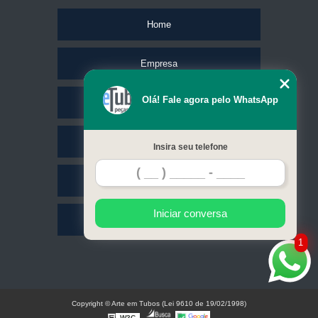
Home
Empresa
Olá! Fale agora pelo WhatsApp
Missão
Serviços
Insira seu telefone
Contato
Iniciar conversa
Mapa do site
1
Copyright © Arte em Tubos (Lei 9610 de 19/02/1998)
W3C