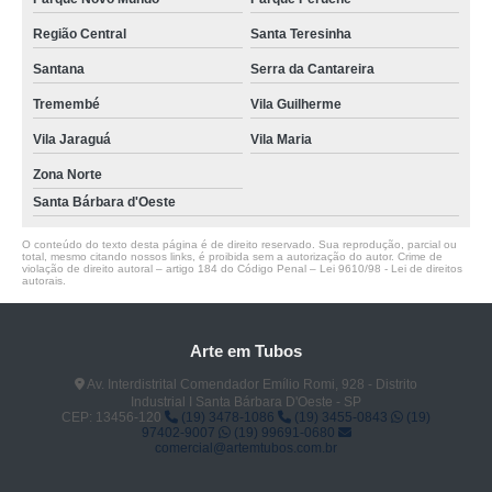
Região Central
Santa Teresinha
Santana
Serra da Cantareira
Tremembé
Vila Guilherme
Vila Jaraguá
Vila Maria
Zona Norte
Santa Bárbara d'Oeste
O conteúdo do texto desta página é de direito reservado. Sua reprodução, parcial ou
total, mesmo citando nossos links, é proibida sem a autorização do autor. Crime de
violação de direito autoral – artigo 184 do Código Penal –
Lei 9610/98 - Lei de direitos
autorais
.
Arte em Tubos
Av. Interdistrital Comendador Emílio Romi, 928 - Distrito
Industrial I Santa Bárbara D'Oeste - SP
CEP: 13456-120
(19) 3478-1086
(19) 3455-0843
(19)
97402-9007
(19) 99691-0680
comercial@artemtubos.com.br