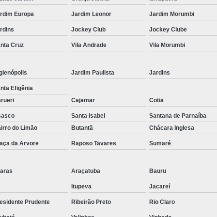
Corrimão Inox para Escada
rdim Europa
Jardim Leonor
Jardim Morumbi
Corrimão Inox Quadrado
rdins
Jockey Club
Jockey Clube
Corte a Laser Chapa Aço In
nta Cruz
Vila Andrade
Vila Morumbi
Corte a Laser em Chapa
Cor
Corte a Laser Oxigênio
gienópolis
Jardim Paulista
Jardins
Corte e Dobra de Chapa a Laser
nta Efigênia
Solda a Laser
rueri
Cajamar
Cotia
Corte a Laser em Chapa de Aço
sasco
Santa Isabel
Santana de Parnaíba
irro do Limão
Butantã
Chácara Inglesa
Corte Chapa a Laser
C
aça da Arvore
Raposo Tavares
Sumaré
Corte de Chapa a Laser
Corte d
Corte de Chapa Inox a Laser
Cor
aras
Araçatuba
Bauru
Curvamento de Tubo
Itupeva
Jacareí
Curvamento de Tubos a 
esidente Prudente
Ribeirão Preto
Rio Claro
Curvamento de Tubos de Aç