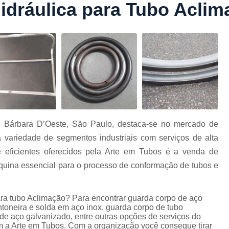
idráulica para Tubo Aclim
Conformação com Tubo Tipo 
Conformação de Tubo sem Cost
Conformação em T
Conformação para Tub
o
Conformação Tubo de Metal
Tub
Corrimão Aço Tipo Galvani
Corrimão de A
 Bárbara D’Oeste, São Paulo, destaca-se no mercado de
Corrimão de Aço Galvanizado e
 variedade de segmentos industriais com serviços de alta
e
Corrimão em Aç
 eficientes oferecidos pela Arte em Tubos é a venda de
Corrimão em Tubo de Aço Ga
quina essencial para o processo de conformação de tubos e
Corrimão Galvanizado com
ara tubo Aclimação? Para encontrar guarda corpo de aço
Corrimão Galvaniza
toneira e solda em aço inox, guarda corpo de tubo
Corrimão de Ferro pa
 de aço galvanizado, entre outras opções de serviços do
 a Arte em Tubos. Com a organização você consegue tirar