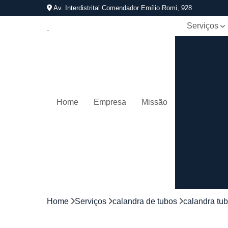
Av. Interdistrital Comendador Emílio Romi, 928
Serviços
Calandra d
tubos
Calandrage
de tubos
Conformaçã
Home
Empresa
Missão
de tubos
Corrimãos
aço
galvanizad
Corrimãos
ferro
Corrimãos
galvanizado
Home
Serviços
calandra de tubos
calandra tu
Corrimãos
inox