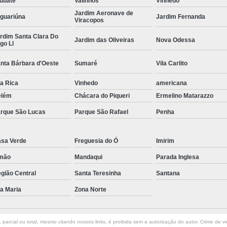
ubaté
Valinhos
Vinhedo
Jardim Aeronave de
Curvamento de Tubos Do
guariúna
Jardim Fernanda
Viracopos
Curvamento de Tubos Industria
rdim Santa Clara Do
Jardim das Oliveiras
Nova Odessa
go Ll
Corte e Dobra Chapa
Corte e 
nta Bárbara d'Oeste
Sumaré
Vila Carlito
Dobra Chapa de Alumínio
la Rica
Vinhedo
Dobra de Chapa de Al
americana
elém
Chácara do Piqueri
Ermelino Matarazzo
Dobra de Chapa de Ferro
Dobr
rque São Lucas
Parque São Rafael
Penha
Dobradeira de Chapa
Dobra de 
Dobra de Tubo Redondo
sa Verde
Freguesia do Ó
Imirim
Dobra Tubo com Maçarico
Dobra
mão
Mandaqui
Parada Inglesa
Dobra Tubo Quadrado
Dobra
gião Central
Santa Teresinha
Santana
Empresa Corte a Laser
Em
la Maria
Zona Norte
Empresa de Corte a Laser
Empresa de Corte a Laser Chapa Ga
parcial ou total, mesmo citando nossos links, é proibida sem a autorização do autor. Crime de vi