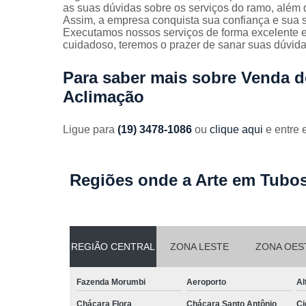
Guarda
as suas dúvidas sobre os serviços do ramo, além d
corpos
Assim, a empresa conquista sua confiança e sua s
galvanizado
Executamos nossos serviços de forma excelente e
cuidadoso, teremos o prazer de sanar suas dúvidas
Guarda
corpos inox
Para saber mais sobre Venda d
Serviços de
Aclimação
dobra
Soldas em
Ligue para
(19) 3478-1086
ou
clique aqui
e entre 
aço
Soldas em
aço carbon
Regiões onde a Arte em Tubos
REGIÃO CENTRAL
ZONA LESTE
ZONA OES
Fazenda Morumbi
Aeroporto
Al
Chácara Flora
Chácara Santo Antônio
Ci