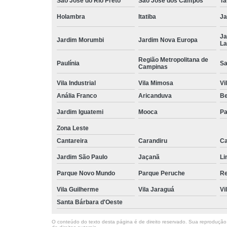
São José do Rio Preto
São José dos Campos
Ta
Holambra
Itatiba
Ja
Ja
Jardim Morumbi
Jardim Nova Europa
La
Região Metropolitana de
Paulínia
Sa
Campinas
Vila Industrial
Vila Mimosa
Vi
Anália Franco
Aricanduva
B
Jardim Iguatemi
Mooca
Pa
Zona Leste
Cantareira
Carandiru
Ca
Jardim São Paulo
Jaçanã
Li
Parque Novo Mundo
Parque Peruche
Re
Vila Guilherme
Vila Jaraguá
Vi
Santa Bárbara d'Oeste
O conteúdo do texto desta página é de direito reservado. Sua reprodução, 