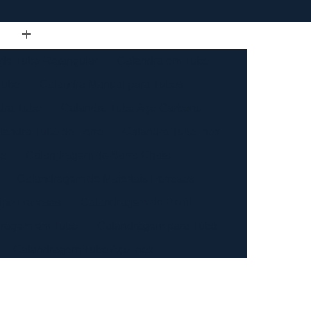
de Tubo Retangular
Calandra em Tubo
Tubo
Calandra Manual para Tubos
dra Tubo
Calandra Tubo Aço Carbono
landra Tubo de Ferro
Calandra Tubo Inox
do
Calandragem de Barra Chata
Calandragem de Materiais Ferrosos
ipo Ferrosos
Calandragem de Perfil
ragem em Tubo
Calandragem para Tubo
Calandragem Tubo Aço Inox
ço Inox
Calandragem Tubo Inox
Conformação com Tubo de Metal