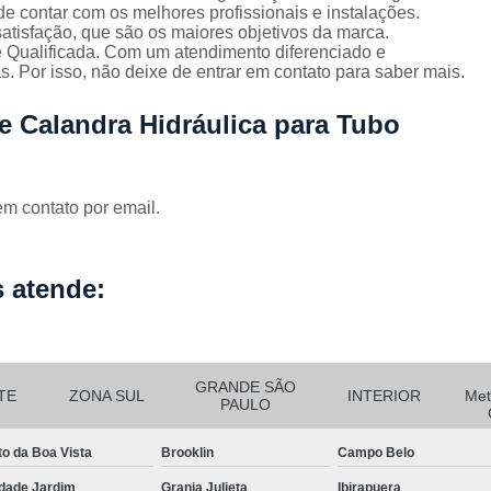
Corrimão Escada Interna Ferro
C
e contar com os melhores profissionais e instalações.
atisfação, que são os maiores objetivos da marca.
Corrimão Ferro de Escada
Corri
s
 Qualificada. Com um atendimento diferenciado e
. Por isso, não deixe de entrar em contato para saber mais.
Corrimão Ferro para Escada
e Calandra Hidráulica para Tubo
Corrimão Ferro Quadrado
Corrimão com Ferro Tipo Galva
Corrimão de Escada de Ferro Ga
em contato por email.
Corrimão de Galvanizad
Corrimão em Ferro Galvan
o
 atende:
Corrimão Galvanizado
Corrimão Galvanizado Ferro
Corrimão de Inox para
GRANDE SÃO
TE
ZONA SUL
INTERIOR
Met
PAULO
Corrimão Escada Interna
to da Boa Vista
Brooklin
Campo Belo
Corrimão Inox de Escada
Corri
dade Jardim
Granja Julieta
Ibirapuera