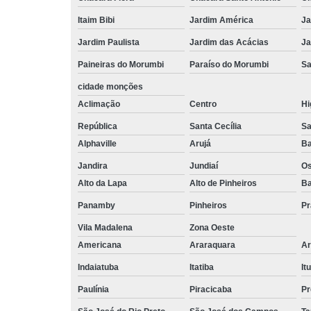
Itaim Bibi
Jardim América
Ja
Jardim Paulista
Jardim das Acácias
Ja
Paineiras do Morumbi
Paraíso do Morumbi
Sa
cidade monções
Aclimação
Centro
Hi
República
Santa Cecília
Sa
Alphaville
Arujá
Ba
Jandira
Jundiaí
O
Alto da Lapa
Alto de Pinheiros
Ba
Panamby
Pinheiros
Pr
Vila Madalena
Zona Oeste
Americana
Araraquara
Ar
Indaiatuba
Itatiba
Itu
Paulínia
Piracicaba
Pr