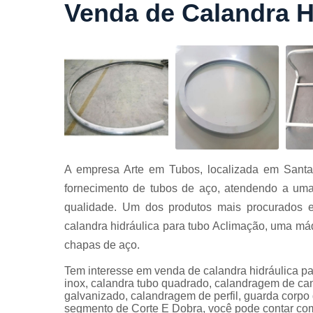
Venda de Calandra H
Cortes a
laser
Cortes de
chapa
Curvament
de tubo
Dobra de
chapas
Dobras de
A empresa Arte em Tubos, localizada em Santa
tubo
fornecimento de tubos de aço, atendendo a uma
Empresas d
qualidade. Um dos produtos mais procurados e
corte
calandra hidráulica para tubo Aclimação, uma má
Guarda
chapas de aço.
corpos
carbono
Tem interesse em venda de calandra hidráulica p
Guarda
inox, calandra tubo quadrado, calandragem de can
corpos ferro
galvanizado, calandragem de perfil, guarda corpo
segmento de Corte E Dobra, você pode contar com