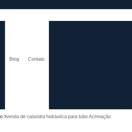
e
Calandra de Tubo
Calandra 
Calandra Hidráulica para 
m
Calandra para Tubo
Calan
Calandra Tubo de Alumínio
Ca
o
Blog
Contato
Calandra Tubo Quadra
Calandragem de Cantoneira
o
Calandragem de Materiais T
Calandragem de Tubo
Caland
Calandragem Tubo
s
Calandragem Tubo em A
bo
venda de calandra hidráulica para tubo Aclimação
Conformação com Tubo