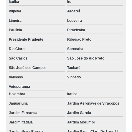
Itatiba
Itu
Itupeva
Jacareí
Limeira
Louveira
Paulínia
Piracicaba
Presidente Prudente
Ribeirão Preto
Rio Claro
Sorocaba
São Carlos
São José do Rio Preto
São José dos Campos
Taubaté
Valinhos
Vinhedo
Votuporanga
Holambra
Itatiba
Jaguariúna
Jardim Aeronave de Viracopos
Jardim Fernanda
Jardim García
Jardim Itatiaia
Jardim Morumbi
Jardim Nova Europa
Jardim Santa Clara Do Lago Ll