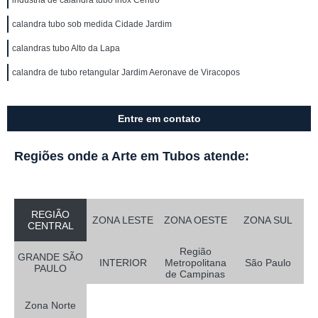
indústria de calandra tubo inox Centro
calandra tubo sob medida Cidade Jardim
calandras tubo Alto da Lapa
calandra de tubo retangular Jardim Aeronave de Viracopos
Entre em contato
Regiões onde a Arte em Tubos atende:
REGIÃO
ZONA LESTE
ZONA OESTE
ZONA SUL
CENTRAL
Região
GRANDE SÃO
INTERIOR
Metropolitana
São Paulo
PAULO
de Campinas
Zona Norte