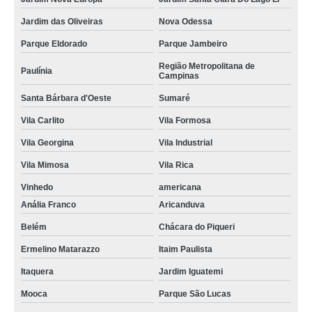
Jardim das Oliveiras
Nova Odessa
Parque Eldorado
Parque Jambeiro
Região Metropolitana de
Paulínia
Campinas
Santa Bárbara d'Oeste
Sumaré
Vila Carlito
Vila Formosa
Vila Georgina
Vila Industrial
Vila Mimosa
Vila Rica
Vinhedo
americana
Anália Franco
Aricanduva
Belém
Chácara do Piqueri
Ermelino Matarazzo
Itaim Paulista
Itaquera
Jardim Iguatemi
Mooca
Parque São Lucas