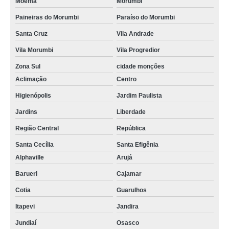
Moema
Morumbi
Paineiras do Morumbi
Paraíso do Morumbi
Santa Cruz
Vila Andrade
Vila Morumbi
Vila Progredior
Zona Sul
cidade monções
Aclimação
Centro
Higienópolis
Jardim Paulista
Jardins
Liberdade
Região Central
República
Santa Cecília
Santa Efigênia
Alphaville
Arujá
Barueri
Cajamar
Cotia
Guarulhos
Itapevi
Jandira
Jundiaí
Osasco