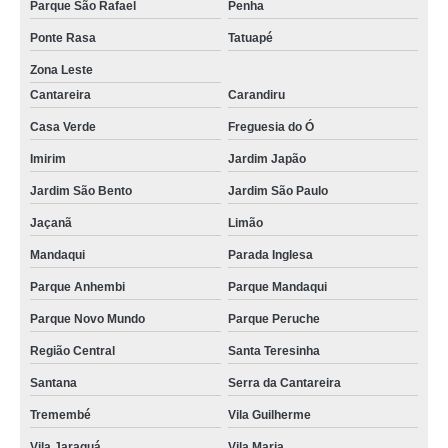
Parque São Rafael
Penha
Ponte Rasa
Tatuapé
Zona Leste
Cantareira
Carandiru
Casa Verde
Freguesia do Ó
Imirim
Jardim Japão
Jardim São Bento
Jardim São Paulo
Jaçanã
Limão
Mandaqui
Parada Inglesa
Parque Anhembi
Parque Mandaqui
Parque Novo Mundo
Parque Peruche
Região Central
Santa Teresinha
Santana
Serra da Cantareira
Tremembé
Vila Guilherme
Vila Jaraguá
Vila Maria