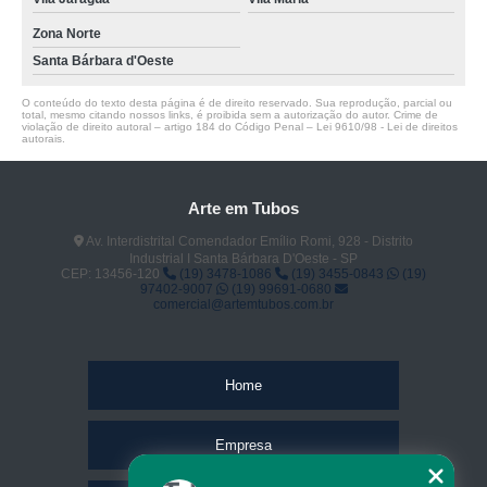
Zona Norte
Santa Bárbara d'Oeste
O conteúdo do texto desta página é de direito reservado. Sua reprodução, parcial ou
total, mesmo citando nossos links, é proibida sem a autorização do autor. Crime de
violação de direito autoral – artigo 184 do Código Penal –
Lei 9610/98 - Lei de direitos
autorais
.
Arte em Tubos
Av. Interdistrital Comendador Emílio Romi, 928 - Distrito
Industrial I Santa Bárbara D'Oeste - SP
CEP: 13456-120
(19) 3478-1086
(19) 3455-0843
(19)
97402-9007
(19) 99691-0680
comercial@artemtubos.com.br
Home
Empresa