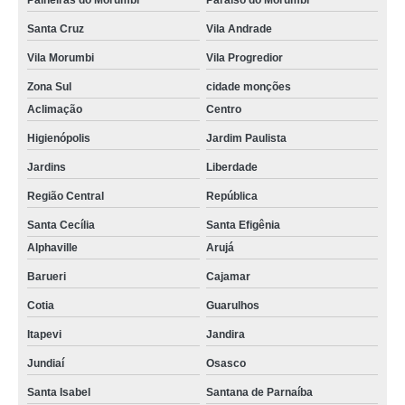
Paineiras do Morumbi
Paraíso do Morumbi
Santa Cruz
Vila Andrade
Vila Morumbi
Vila Progredior
Zona Sul
cidade monções
Aclimação
Centro
Higienópolis
Jardim Paulista
Jardins
Liberdade
Região Central
República
Santa Cecília
Santa Efigênia
Alphaville
Arujá
Barueri
Cajamar
Cotia
Guarulhos
Itapevi
Jandira
Jundiaí
Osasco
Santa Isabel
Santana de Parnaíba