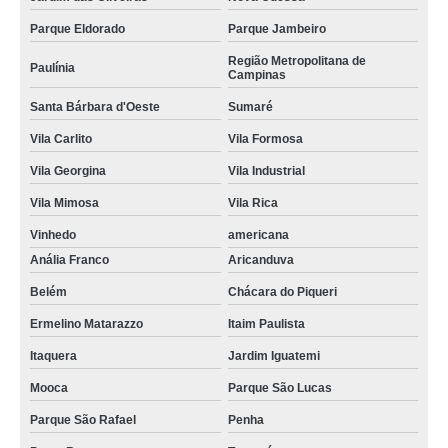
Parque Eldorado
Parque Jambeiro
Região Metropolitana de
Paulínia
Campinas
Santa Bárbara d'Oeste
Sumaré
Vila Carlito
Vila Formosa
Vila Georgina
Vila Industrial
Vila Mimosa
Vila Rica
Vinhedo
americana
Anália Franco
Aricanduva
Belém
Chácara do Piqueri
Ermelino Matarazzo
Itaim Paulista
Itaquera
Jardim Iguatemi
Mooca
Parque São Lucas
Parque São Rafael
Penha