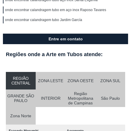
onde encontrar calandragem tubo aço inox Santa Efigênia
onde encontrar calandragem tubo em aço inox Raposo Tavares
onde encontrar calandragem tubo Jardim García
Entre em contato
Regiões onde a Arte em Tubos atende:
REGIÃO
ZONA LESTE
ZONA OESTE
ZONA SUL
CENTRAL
Região
GRANDE SÃO
INTERIOR
Metropolitana
São Paulo
PAULO
de Campinas
Zona Norte