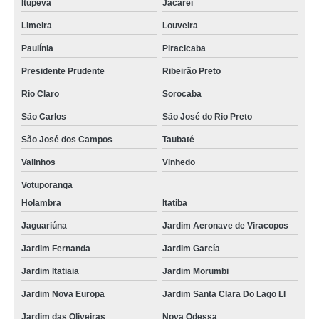
Itupeva
Jacareí
Limeira
Louveira
Paulínia
Piracicaba
Presidente Prudente
Ribeirão Preto
Rio Claro
Sorocaba
São Carlos
São José do Rio Preto
São José dos Campos
Taubaté
Valinhos
Vinhedo
Votuporanga
Holambra
Itatiba
Jaguariúna
Jardim Aeronave de Viracopos
Jardim Fernanda
Jardim García
Jardim Itatiaia
Jardim Morumbi
Jardim Nova Europa
Jardim Santa Clara Do Lago Ll
Jardim das Oliveiras
Nova Odessa