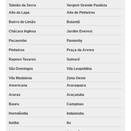
Taboão da Serra
Vargem Grande Paulista
Alto da Lapa
Alto de Pinheiros
Bairro do Limão
Butantã
Chácara Inglesa
Jardim Everest
Pacaembu
Panamby
Pinheiros
Praça da Arvore
Raposo Tavares
Sumaré
São Domingos
Vila Leopoldina
Vila Madalena
Zona Oeste
Americana
Araraquara
Araras
Araçatuba
Bauru
Campinas
Hortolândia
Indaiatuba
Itatiba
Itu