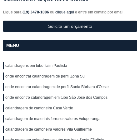
Ligue para
(19) 3478-1086
ou
clique aqui
e entre em contato por email.
Solicite um orçamento
MENU
calandragens em tubo Itaim Paulista
onde encontrar calandragem de perfil Zona Sul
onde encontrar calandragem de perfil Santa Bárbara d'Oeste
onde encontro calandragem em tubo São José dos Campos
calandragem de cantoneira Casa Verde
calandragem de materiais ferrosos valores Votuporanga
calandragem de cantoneira valores Vila Guilherme