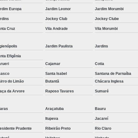
Corrimão Inox para Escada
rdim Europa
Jardim Leonor
Jardim Morumbi
Corrimão Inox Quadrado
rdins
Jockey Club
Jockey Clube
Corte a Laser Chapa Aço In
nta Cruz
Vila Andrade
Vila Morumbi
Corte a Laser em Chapa
Cor
Corte a Laser Oxigênio
gienópolis
Jardim Paulista
Jardins
Corte e Dobra de Chapa a Laser
nta Efigênia
Solda a Laser
rueri
Cajamar
Cotia
Corte a Laser em Chapa de Aço
sasco
Santa Isabel
Santana de Parnaíba
irro do Limão
Butantã
Chácara Inglesa
Corte Chapa a Laser
C
aça da Arvore
Raposo Tavares
Sumaré
Corte de Chapa a Laser
Corte d
Corte de Chapa Inox a Laser
Cor
aras
Araçatuba
Bauru
Curvamento de Tubo
Itupeva
Jacareí
Curvamento de Tubos a 
esidente Prudente
Ribeirão Preto
Rio Claro
Curvamento de Tubos de Aç