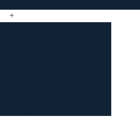
de Tubo Retangular
Calandra em Tubo
Tubo
Calandra Manual para Tubos
dra Tubo
Calandra Tubo Aço Carbono
landra Tubo de Ferro
Calandra Tubo Inox
do
Calandragem de Barra Chata
Calandragem de Materiais Ferrosos
ipo Ferrosos
Calandragem de Perfil
ragem em Tubo
Calandragem para Tubo
Calandragem Tubo Aço Inox
ço Inox
Calandragem Tubo Inox
Conformação com Tubo de Metal