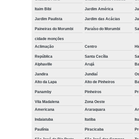
Itaim Bibi
Jardim América
Ja
Jardim Paulista
Jardim das Acácias
Ja
Paineiras do Morumbi
Paraíso do Morumbi
Sa
cidade monções
Aclimação
Centro
Hi
República
Santa Cecília
Sa
Alphaville
Arujá
Ba
Jandira
Jundiaí
O
Alto da Lapa
Alto de Pinheiros
Ba
Panamby
Pinheiros
Pr
Vila Madalena
Zona Oeste
Americana
Araraquara
Ar
Indaiatuba
Itatiba
Itu
Paulínia
Piracicaba
Pr