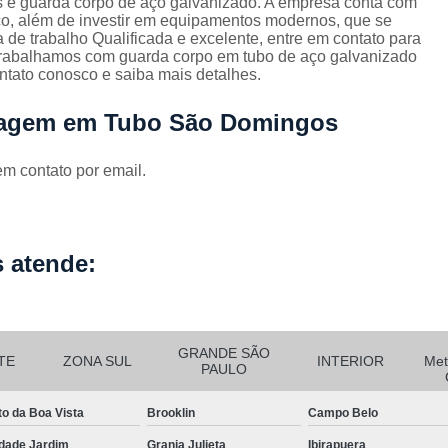
s e guarda corpo de aço galvanizado. A empresa conta com
Corrimão Escada Interna Ferro
C
iço, além de investir em equipamentos modernos, que se
e trabalho Qualificada e excelente, entre em contato para
Corrimão Ferro de Escada
Corri
s
s trabalhamos com guarda corpo em tubo de aço galvanizado
ntato conosco e saiba mais detalhes.
Corrimão Ferro para Escada
Corrimão Ferro Quadrado
dragem em Tubo São Domingos
Corrimão com Ferro Tipo Galva
em contato por email.
Corrimão de Escada de Ferro Ga
Corrimão de Galvanizad
Corrimão em Ferro Galvan
o
 atende:
Corrimão Galvanizado
Corrimão Galvanizado Ferro
Corrimão de Inox para
GRANDE SÃO
TE
ZONA SUL
INTERIOR
Met
PAULO
Corrimão Escada Interna
to da Boa Vista
Brooklin
Campo Belo
Corrimão Inox de Escada
Corri
dade Jardim
Granja Julieta
Ibirapuera