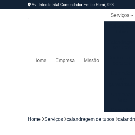
Av. Interdistrital Comendador Emílio Romi, 928
Serviços
Calandra d
tubos
Calandrage
de tubos
Conformaçã
Home
Empresa
Missão
de tubos
Corrimãos
aço
galvanizad
Corrimãos
ferro
Corrimãos
galvanizado
Home
Serviços
calandragem de tubos
calandr
Corrimãos
inox