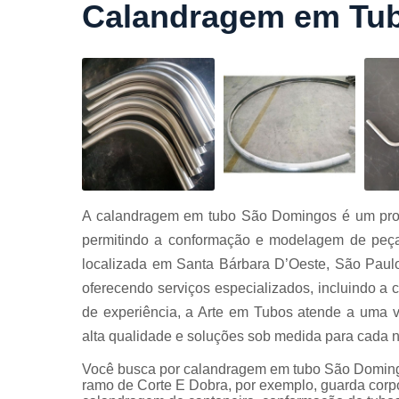
Calandragem em Tu
Cortes a
laser
Cortes de
chapa
Curvament
de tubo
Dobra de
chapas
Dobras de
A calandragem em tubo São Domingos é um proc
tubo
permitindo a conformação e modelagem de peças
Empresas d
localizada em Santa Bárbara D’Oeste, São Paul
corte
oferecendo serviços especializados, incluindo
Guarda
de experiência, a Arte em Tubos atende a uma v
corpos
carbono
alta qualidade e soluções sob medida para cada 
Guarda
Você busca por calandragem em tubo São Domingo
corpos ferro
ramo de Corte E Dobra, por exemplo, guarda corpo