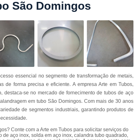
bo São Domingos
Conformação com Tubo Tipo 
Conformação de Tubo sem Cost
Conformação em T
Conformação para Tub
o
Conformação Tubo de Metal
Tub
Corrimão Aço Tipo Galvani
Corrimão de A
esso essencial no segmento de transformação de metais,
Corrimão de Aço Galvanizado e
 de forma precisa e eficiente. A empresa Arte em Tubos,
e
Corrimão em Aç
o, destaca-se no mercado de fornecimento de tubos de aço
Corrimão em Tubo de Aço Ga
 a calandragem em tubo São Domingos. Com mais de 30 anos
ariedade de segmentos industriais, garantindo produtos de
Corrimão Galvanizado com
necessidade.
Corrimão Galvaniza
s? Conte com a Arte em Tubos para solicitar serviços do
Corrimão de Ferro pa
 de aço inox, solda em aço inox, calandra tubo quadrado,