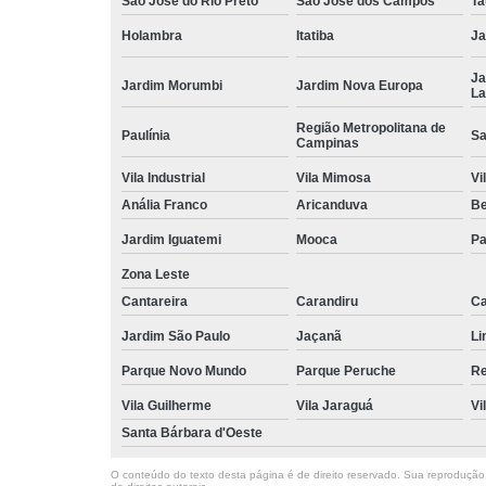
São José do Rio Preto
São José dos Campos
Ta
Holambra
Itatiba
Ja
Ja
Jardim Morumbi
Jardim Nova Europa
La
Região Metropolitana de
Paulínia
Sa
Campinas
Vila Industrial
Vila Mimosa
Vi
Anália Franco
Aricanduva
B
Jardim Iguatemi
Mooca
Pa
Zona Leste
Cantareira
Carandiru
Ca
Jardim São Paulo
Jaçanã
Li
Parque Novo Mundo
Parque Peruche
Re
Vila Guilherme
Vila Jaraguá
Vi
Santa Bárbara d'Oeste
O conteúdo do texto desta página é de direito reservado. Sua reprodução, 