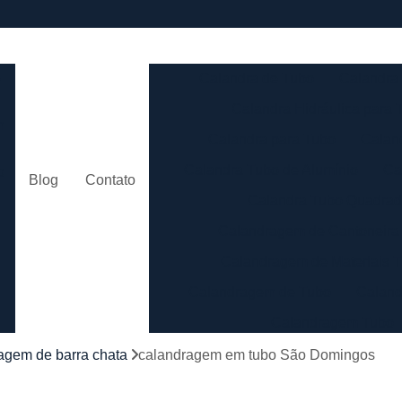
e
Calandra de Tubo
Calandra 
Calandra Hidráulica para 
m
Calandra para Tubo
Calan
Calandra Tubo de Alumínio
Ca
o
Blog
Contato
Calandra Tubo Quadra
Calandragem de Cantoneira
o
Calandragem de Materiais T
Calandragem de Tubo
Caland
Calandragem Tubo
s
Calandragem Tubo em A
agem de barra chata
calandragem em tubo São Domingos
Conformação com Tubo