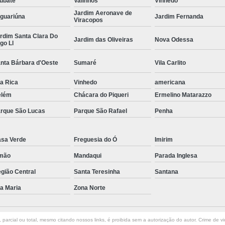
ubaté
Valinhos
Vinhedo
Jardim Aeronave de
Curvamento de Tubos Do
guariúna
Jardim Fernanda
Viracopos
Curvamento de Tubos Industria
rdim Santa Clara Do
Jardim das Oliveiras
Nova Odessa
go Ll
Corte e Dobra Chapa
Corte e 
nta Bárbara d'Oeste
Sumaré
Vila Carlito
Dobra Chapa de Alumínio
la Rica
Vinhedo
Dobra de Chapa de Al
americana
elém
Chácara do Piqueri
Ermelino Matarazzo
Dobra de Chapa de Ferro
Dobr
rque São Lucas
Parque São Rafael
Penha
Dobradeira de Chapa
Dobra de 
Dobra de Tubo Redondo
sa Verde
Freguesia do Ó
Imirim
Dobra Tubo com Maçarico
Dobra
mão
Mandaqui
Parada Inglesa
Dobra Tubo Quadrado
Dobra
gião Central
Santa Teresinha
Santana
Empresa Corte a Laser
Em
la Maria
Zona Norte
Empresa de Corte a Laser
Empresa de Corte a Laser Chapa Ga
parcial ou total, mesmo citando nossos links, é proibida sem a autorização do autor. Crime de vi