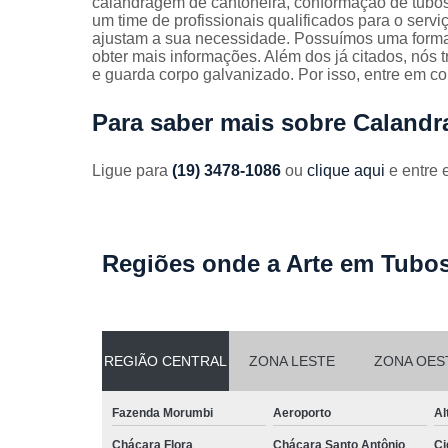
calandragem de cantoneira, conformação de tubo
Guarda
um time de profissionais qualificados para o serv
corpos
ajustam a sua necessidade. Possuímos uma forma d
galvanizado
obter mais informações. Além dos já citados, nó
e guarda corpo galvanizado. Por isso, entre em co
Guarda
corpos inox
Para saber mais sobre Calan
Serviços de
dobra
Ligue para
(19) 3478-1086
ou
clique aqui
e entre 
Soldas em
aço
Soldas em
aço carbon
Regiões onde a Arte em Tubos
REGIÃO CENTRAL
ZONA LESTE
ZONA OES
Fazenda Morumbi
Aeroporto
Al
Chácara Flora
Chácara Santo Antônio
Ci