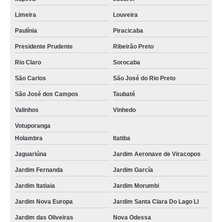
Limeira
Louveira
Paulínia
Piracicaba
Presidente Prudente
Ribeirão Preto
Rio Claro
Sorocaba
São Carlos
São José do Rio Preto
São José dos Campos
Taubaté
Valinhos
Vinhedo
Votuporanga
Holambra
Itatiba
Jaguariúna
Jardim Aeronave de Viracopos
Jardim Fernanda
Jardim García
Jardim Itatiaia
Jardim Morumbi
Jardim Nova Europa
Jardim Santa Clara Do Lago Ll
Jardim das Oliveiras
Nova Odessa