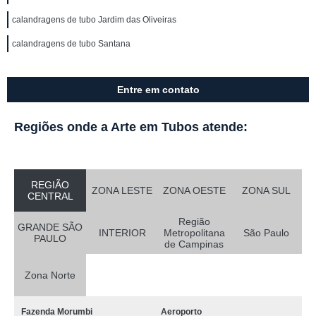
calandragens de tubo Jardim das Oliveiras
calandragens de tubo Santana
Entre em contato
Regiões onde a Arte em Tubos atende:
REGIÃO
ZONA LESTE
ZONA OESTE
ZONA SUL
CENTRAL
Região
GRANDE SÃO
INTERIOR
Metropolitana
São Paulo
PAULO
de Campinas
Zona Norte
Fazenda Morumbi
Aeroporto