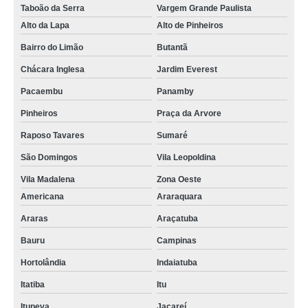
Taboão da Serra
Vargem Grande Paulista
Alto da Lapa
Alto de Pinheiros
Bairro do Limão
Butantã
Chácara Inglesa
Jardim Everest
Pacaembu
Panamby
Pinheiros
Praça da Arvore
Raposo Tavares
Sumaré
São Domingos
Vila Leopoldina
Vila Madalena
Zona Oeste
Americana
Araraquara
Araras
Araçatuba
Bauru
Campinas
Hortolândia
Indaiatuba
Itatiba
Itu
Itupeva
Jacareí