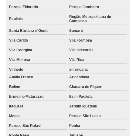
Parque Eldorado
Parque Jambeiro
Região Metropolitana de
Paulínia
Campinas
Santa Bárbara d'Oeste
Sumaré
Vila Carlito
Vila Formosa
Vila Georgina
Vila Industrial
Vila Mimosa
Vila Rica
Vinhedo
americana
Anália Franco
Aricanduva
Belém
Chácara do Piqueri
Ermelino Matarazzo
Itaim Paulista
Itaquera
Jardim Iguatemi
Mooca
Parque São Lucas
Parque São Rafael
Penha
Ponte Rasa
Tatuapé