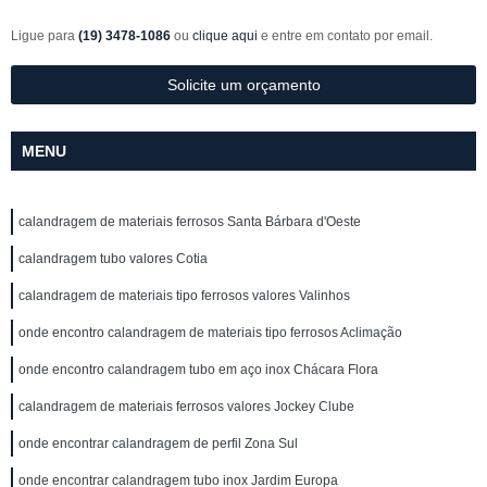
Ligue para
(19) 3478-1086
ou
clique aqui
e entre em contato por email.
Solicite um orçamento
MENU
calandragem de materiais ferrosos Santa Bárbara d'Oeste
calandragem tubo valores Cotia
calandragem de materiais tipo ferrosos valores Valinhos
onde encontro calandragem de materiais tipo ferrosos Aclimação
onde encontro calandragem tubo em aço inox Chácara Flora
calandragem de materiais ferrosos valores Jockey Clube
onde encontrar calandragem de perfil Zona Sul
onde encontrar calandragem tubo inox Jardim Europa