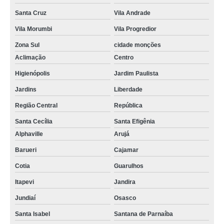
Santa Cruz
Vila Andrade
Vila Morumbi
Vila Progredior
Zona Sul
cidade monções
Aclimação
Centro
Higienópolis
Jardim Paulista
Jardins
Liberdade
Região Central
República
Santa Cecília
Santa Efigênia
Alphaville
Arujá
Barueri
Cajamar
Cotia
Guarulhos
Itapevi
Jandira
Jundiaí
Osasco
Santa Isabel
Santana de Parnaíba