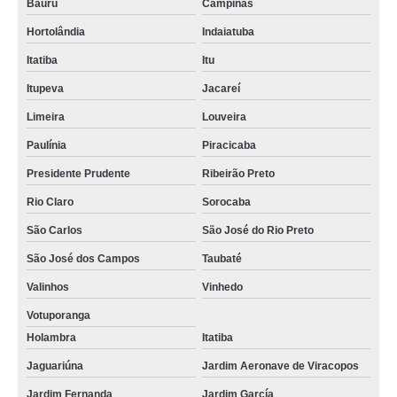
Bauru
Campinas
Hortolândia
Indaiatuba
Itatiba
Itu
Itupeva
Jacareí
Limeira
Louveira
Paulínia
Piracicaba
Presidente Prudente
Ribeirão Preto
Rio Claro
Sorocaba
São Carlos
São José do Rio Preto
São José dos Campos
Taubaté
Valinhos
Vinhedo
Votuporanga
Holambra
Itatiba
Jaguariúna
Jardim Aeronave de Viracopos
Jardim Fernanda
Jardim García