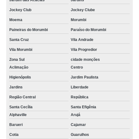
Jardim das Acácias
Jardins
Jockey Club
Jockey Clube
Moema
Morumbi
Paineiras do Morumbi
Paraíso do Morumbi
Santa Cruz
Vila Andrade
Vila Morumbi
Vila Progredior
Zona Sul
cidade monções
Aclimação
Centro
Higienópolis
Jardim Paulista
Jardins
Liberdade
Região Central
República
Santa Cecília
Santa Efigênia
Alphaville
Arujá
Barueri
Cajamar
Cotia
Guarulhos