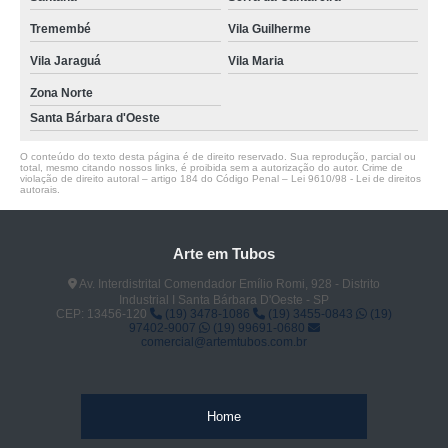
Tremembé
Vila Guilherme
Vila Jaraguá
Vila Maria
Zona Norte
Santa Bárbara d'Oeste
O conteúdo do texto desta página é de direito reservado. Sua reprodução, parcial ou
total, mesmo citando nossos links, é proibida sem a autorização do autor. Crime de
violação de direito autoral – artigo 184 do Código Penal –
Lei 9610/98 - Lei de direitos
autorais
.
Arte em Tubos
Av. Interdistrital Comendador Emílio Romi, 928 - Distrito
Industrial I Santa Bárbara D'Oeste - SP
CEP: 13456-120
(19) 3478-1086
(19) 3455-0843
(19)
97402-9007
(19) 99691-0680
comercial@artemtubos.com.br
Home