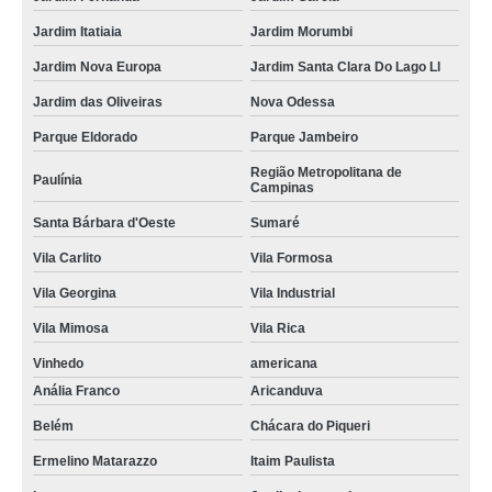
Jardim Itatiaia
Jardim Morumbi
Jardim Nova Europa
Jardim Santa Clara Do Lago Ll
Jardim das Oliveiras
Nova Odessa
Parque Eldorado
Parque Jambeiro
Região Metropolitana de
Paulínia
Campinas
Santa Bárbara d'Oeste
Sumaré
Vila Carlito
Vila Formosa
Vila Georgina
Vila Industrial
Vila Mimosa
Vila Rica
Vinhedo
americana
Anália Franco
Aricanduva
Belém
Chácara do Piqueri
Ermelino Matarazzo
Itaim Paulista