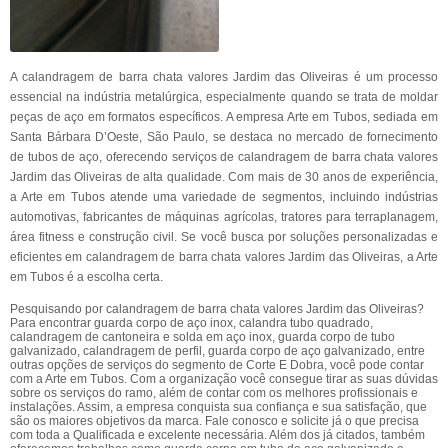
A calandragem de barra chata valores Jardim das Oliveiras é um processo
essencial na indústria metalúrgica, especialmente quando se trata de moldar
peças de aço em formatos específicos. A empresa Arte em Tubos, sediada em
Santa Bárbara D’Oeste, São Paulo, se destaca no mercado de fornecimento
de tubos de aço, oferecendo serviços de calandragem de barra chata valores
Jardim das Oliveiras de alta qualidade. Com mais de 30 anos de experiência,
a Arte em Tubos atende uma variedade de segmentos, incluindo indústrias
automotivas, fabricantes de máquinas agrícolas, tratores para terraplanagem,
área fitness e construção civil. Se você busca por soluções personalizadas e
eficientes em calandragem de barra chata valores Jardim das Oliveiras, a Arte
em Tubos é a escolha certa.
Pesquisando por calandragem de barra chata valores Jardim das Oliveiras?
Para encontrar guarda corpo de aço inox, calandra tubo quadrado,
calandragem de cantoneira e solda em aço inox, guarda corpo de tubo
galvanizado, calandragem de perfil, guarda corpo de aço galvanizado, entre
outras opções de serviços do segmento de Corte E Dobra, você pode contar
com a Arte em Tubos. Com a organização você consegue tirar as suas dúvidas
sobre os serviços do ramo, além de contar com os melhores profissionais e
instalações. Assim, a empresa conquista sua confiança e sua satisfação, que
são os maiores objetivos da marca. Fale conosco e solicite já o que precisa
com toda a Qualificada e excelente necessária. Além dos já citados, também