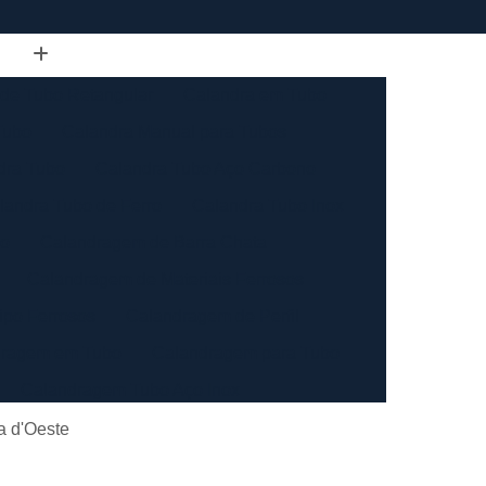
de Tubo Retangular
Calandra em Tubo
Tubo
Calandra Manual para Tubos
dra Tubo
Calandra Tubo Aço Carbono
landra Tubo de Ferro
Calandra Tubo Inox
do
Calandragem de Barra Chata
Calandragem de Materiais Ferrosos
ipo Ferrosos
Calandragem de Perfil
ragem em Tubo
Calandragem para Tubo
Calandragem Tubo Aço Inox
ço Inox
Calandragem Tubo Inox
a d'Oeste
Conformação com Tubo de Metal