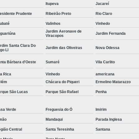
Itupeva
Jacareí
Curvamento de Tubos Do
esidente Prudente
Ribeirão Preto
Rio Claro
Curvamento de Tubos Industria
ubaté
Valinhos
Vinhedo
Corte e Dobra Chapa
Corte e 
Jardim Aeronave de
guariúna
Jardim Fernanda
Viracopos
Dobra Chapa de Alumínio
rdim Santa Clara Do
Jardim das Oliveiras
Nova Odessa
go Ll
Dobra de Chapa de Al
Dobra de Chapa de Ferro
Dobr
nta Bárbara d'Oeste
Sumaré
Vila Carlito
Dobradeira de Chapa
Dobra de 
la Rica
Vinhedo
americana
elém
Chácara do Piqueri
Ermelino Matarazzo
Dobra de Tubo Redondo
rque São Lucas
Parque São Rafael
Penha
Dobra Tubo com Maçarico
Dobra
Dobra Tubo Quadrado
Dobra
sa Verde
Freguesia do Ó
Imirim
Empresa Corte a Laser
Em
mão
Mandaqui
Parada Inglesa
Empresa de Corte a Laser
gião Central
Santa Teresinha
Santana
Empresa de Corte a Laser Chapa Ga