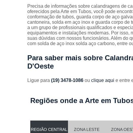
Guarda
Precisa de informações sobre calandragens de ca
corpos
oferecidos pela Arte em Tubos, você pode encontra
galvanizado
conformação de tubos, guarda corpo de aço galva
cantoneira, solda em aço inox e guarda corpo de t
Guarda
a um grupo de profissionais qualificados e espec
corpos inox
equipamentos e instalações modernas. Por isso, n
suas dúvidas com nossos funcionários. Além do q
Serviços de
com solda de aço inox solda aço carbono, entre o
dobra
Soldas em
Para saber mais sobre Calandr
aço
D'Oeste
Soldas em
aço carbon
Ligue para
(19) 3478-1086
ou
clique aqui
e entre 
Regiões onde a Arte em Tubos
REGIÃO CENTRAL
ZONA LESTE
ZONA OES