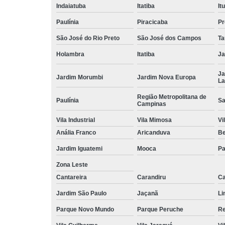
Indaiatuba
Itatiba
Itu
Paulínia
Piracicaba
Pr
São José do Rio Preto
São José dos Campos
Ta
Holambra
Itatiba
Ja
Ja
Jardim Morumbi
Jardim Nova Europa
La
Região Metropolitana de
Paulínia
Sa
Campinas
Vila Industrial
Vila Mimosa
Vi
Anália Franco
Aricanduva
B
Jardim Iguatemi
Mooca
Pa
Zona Leste
Cantareira
Carandiru
Ca
Jardim São Paulo
Jaçanã
Li
Parque Novo Mundo
Parque Peruche
Re