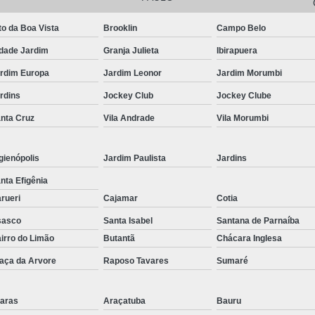
Corrimão Inox para Escada
Corrimão Inox Quadrado
to da Boa Vista
Brooklin
Campo Belo
Corte a Laser Chapa Aço In
dade Jardim
Granja Julieta
Ibirapuera
Corte a Laser em Chapa
Cor
rdim Europa
Jardim Leonor
Jardim Morumbi
rdins
Jockey Club
Jockey Clube
Corte a Laser Oxigênio
nta Cruz
Vila Andrade
Vila Morumbi
Corte e Dobra de Chapa a Laser
Solda a Laser
gienópolis
Jardim Paulista
Jardins
Corte a Laser em Chapa de Aço
nta Efigênia
Corte Chapa a Laser
C
rueri
Cajamar
Cotia
Corte de Chapa a Laser
Corte d
sasco
Santa Isabel
Santana de Parnaíba
irro do Limão
Butantã
Chácara Inglesa
Corte de Chapa Inox a Laser
Cor
aça da Arvore
Raposo Tavares
Sumaré
Curvamento de Tubo
Curvamento de Tubos a 
aras
Araçatuba
Bauru
Curvamento de Tubos de Aç