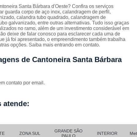
Corrimão Escada Interna Ferro
C
ntoneira Santa Bárbara d'Oeste? Confira os serviços
r guarda corpo de aço inox, calandragem de perfil,
Corrimão Ferro de Escada
Corri
s
nizado, calandra tubo quadrado, calandragem de
ubo galvanizado, entre outras alternativas. Tudo isso graças
Corrimão Ferro para Escada
ializados no ramo, além de um investimento considerável em
Corrimão Ferro Quadrado
ão deixe de falar conosco para esclarecer cada uma de
ue já foi apresentado, o empreendimento também trabalha
Corrimão com Ferro Tipo Galva
utras opções. Saiba mais entrando em contato.
Corrimão de Escada de Ferro Ga
agens de Cantoneira Santa Bárbara
Corrimão de Galvanizad
Corrimão em Ferro Galvan
o
em contato por email.
Corrimão Galvanizado
Corrimão Galvanizado Ferro
 atende:
Corrimão de Inox para
Corrimão Escada Interna
Corrimão Inox de Escada
Corri
GRANDE SÃO
TE
ZONA SUL
INTERIOR
Met
PAULO