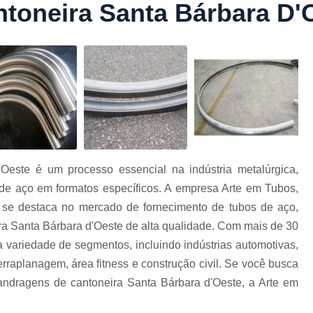
toneira Santa Bárbara D'
Conformação com Tubo Tipo 
Conformação de Tubo sem Cost
Conformação em T
Conformação para Tub
o
Conformação Tubo de Metal
Tub
Corrimão Aço Tipo Galvani
Corrimão de A
Oeste é um processo essencial na indústria metalúrgica,
Corrimão de Aço Galvanizado e
de aço em formatos específicos. A empresa Arte em Tubos,
e
Corrimão em Aç
se destaca no mercado de fornecimento de tubos de aço,
Corrimão em Tubo de Aço Ga
ra Santa Bárbara d'Oeste de alta qualidade. Com mais de 30
 variedade de segmentos, incluindo indústrias automotivas,
Corrimão Galvanizado com
erraplanagem, área fitness e construção civil. Se você busca
Corrimão Galvaniza
landragens de cantoneira Santa Bárbara d'Oeste, a Arte em
Corrimão de Ferro pa