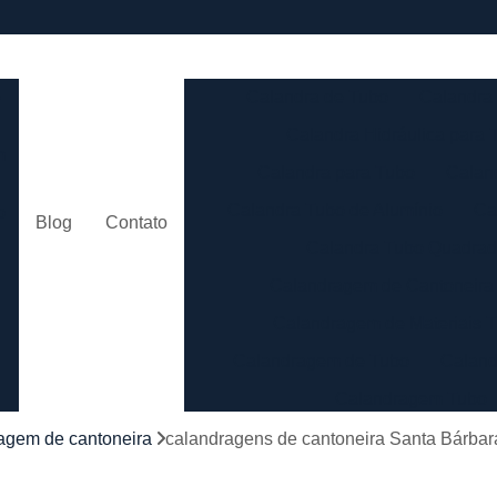
e
Calandra de Tubo
Calandra 
Calandra Hidráulica para 
m
Calandra para Tubo
Calan
Calandra Tubo de Alumínio
Ca
o
Blog
Contato
Calandra Tubo Quadra
Calandragem de Cantoneira
o
Calandragem de Materiais T
Calandragem de Tubo
Caland
Calandragem Tubo
s
Calandragem Tubo em A
agem de cantoneira
calandragens de cantoneira Santa Bárbar
Conformação com Tubo