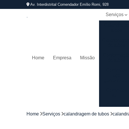
Av. Interdistrital Comendador Emílio Romi, 928
Serviços
Calandra d
tubos
Calandrage
de tubos
Conformaçã
Home
Empresa
Missão
de tubos
Corrimãos
aço
galvanizad
Corrimãos
ferro
Corrimãos
galvanizado
Home
Serviços
calandragem de tubos
calandr
Corrimãos
inox