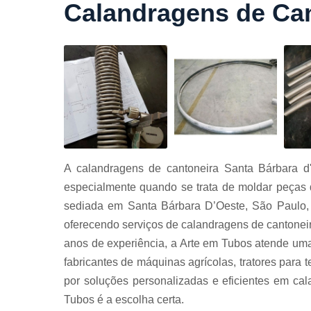
Calandragens de Can
Cortes a
laser
Cortes de
chapa
Curvament
de tubo
Dobra de
chapas
Dobras de
A calandragens de cantoneira Santa Bárbara d'
tubo
especialmente quando se trata de moldar peças 
Empresas d
sediada em Santa Bárbara D’Oeste, São Paulo, 
corte
oferecendo serviços de calandragens de cantonei
Guarda
anos de experiência, a Arte em Tubos atende uma
corpos
carbono
fabricantes de máquinas agrícolas, tratores para t
Guarda
por soluções personalizadas e eficientes em ca
corpos ferro
Tubos é a escolha certa.