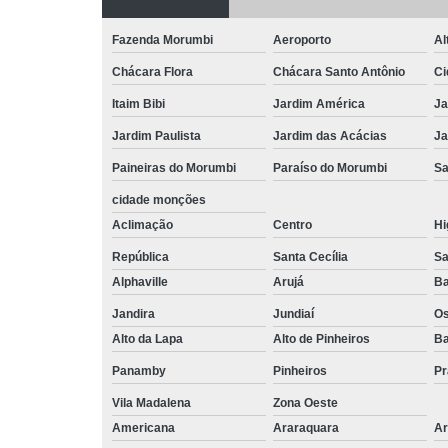
Fazenda Morumbi
Aeroporto
Al
Chácara Flora
Chácara Santo Antônio
Ci
Itaim Bibi
Jardim América
Ja
Jardim Paulista
Jardim das Acácias
Ja
Paineiras do Morumbi
Paraíso do Morumbi
Sa
cidade monções
Aclimação
Centro
Hi
República
Santa Cecília
Sa
Alphaville
Arujá
Ba
Jandira
Jundiaí
O
Alto da Lapa
Alto de Pinheiros
Ba
Panamby
Pinheiros
Pr
Vila Madalena
Zona Oeste
Americana
Araraquara
Ar