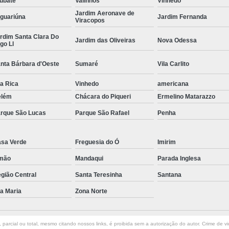
ubaté
Valinhos
Vinhedo
Jardim Aeronave de
Curvamento de Tubos Do
guariúna
Jardim Fernanda
Viracopos
Curvamento de Tubos Industria
rdim Santa Clara Do
Jardim das Oliveiras
Nova Odessa
go Ll
Corte e Dobra Chapa
Corte e 
nta Bárbara d'Oeste
Sumaré
Vila Carlito
Dobra Chapa de Alumínio
la Rica
Vinhedo
Dobra de Chapa de Al
americana
elém
Chácara do Piqueri
Ermelino Matarazzo
Dobra de Chapa de Ferro
Dobr
rque São Lucas
Parque São Rafael
Penha
Dobradeira de Chapa
Dobra de 
Dobra de Tubo Redondo
sa Verde
Freguesia do Ó
Imirim
Dobra Tubo com Maçarico
Dobra
mão
Mandaqui
Parada Inglesa
Dobra Tubo Quadrado
Dobra
gião Central
Santa Teresinha
Santana
Empresa Corte a Laser
Em
la Maria
Zona Norte
Empresa de Corte a Laser
Empresa de Corte a Laser Chapa Ga
parcial ou total, mesmo citando nossos links, é proibida sem a autorização do autor. Crime de vi