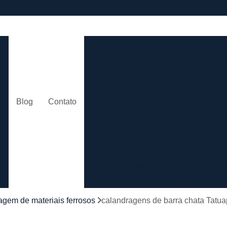
e
Calandra de Tubo
Calandra 
Calandra Hidráulica para 
m
Calandra para Tubo
Calan
Calandra Tubo de Alumínio
Ca
o
Blog
Contato
Calandra Tubo Quadra
Calandragem de Cantoneira
o
Calandragem de Materiais T
Calandragem de Tubo
Caland
Calandragem Tubo
s
Calandragem Tubo em A
agem de materiais ferrosos
calandragens de barra chata Tatu
Conformação com Tubo