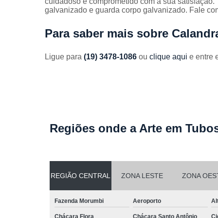
cuidadoso e comprometido com a sua satisfação
Guarda
galvanizado e guarda corpo galvanizado. Fale com
corpos
galvanizado
Para saber mais sobre Calandr
Guarda
corpos inox
Ligue para
(19) 3478-1086
ou
clique aqui
e entre 
Serviços de
dobra
Soldas em
aço
Soldas em
aço carbon
Regiões onde a Arte em Tubos
REGIÃO CENTRAL
ZONA LESTE
ZONA OES
Fazenda Morumbi
Aeroporto
Al
Chácara Flora
Chácara Santo Antônio
Ci