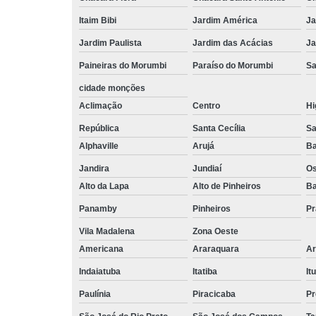
Itaim Bibi
Jardim América
Ja
Jardim Paulista
Jardim das Acácias
Ja
Paineiras do Morumbi
Paraíso do Morumbi
Sa
cidade monções
Aclimação
Centro
Hi
República
Santa Cecília
Sa
Alphaville
Arujá
Ba
Jandira
Jundiaí
O
Alto da Lapa
Alto de Pinheiros
Ba
Panamby
Pinheiros
Pr
Vila Madalena
Zona Oeste
Americana
Araraquara
Ar
Indaiatuba
Itatiba
Itu
Paulínia
Piracicaba
Pr