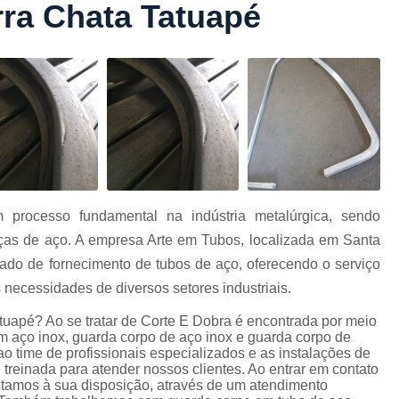
ra Chata Tatuapé
Conformação com Tubo Tipo 
Conformação de Tubo sem Cost
Conformação em T
Conformação para Tub
o
Conformação Tubo de Metal
Tub
Corrimão Aço Tipo Galvani
Corrimão de A
processo fundamental na indústria metalúrgica, sendo
Corrimão de Aço Galvanizado e
eças de aço. A empresa Arte em Tubos, localizada em Santa
e
Corrimão em Aç
ado de fornecimento de tubos de aço, oferecendo o serviço
Corrimão em Tubo de Aço Ga
 necessidades de diversos setores industriais.
Corrimão Galvanizado com
tuapé? Ao se tratar de Corte E Dobra é encontrada por meio
 aço inox, guarda corpo de aço inox e guarda corpo de
Corrimão Galvaniza
ao time de profissionais especializados e as instalações de
reinada para atender nossos clientes. Ao entrar em contato
Corrimão de Ferro pa
stamos à sua disposição, através de um atendimento