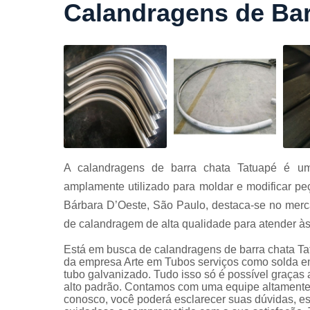
Calandragens de Bar
Cortes a
laser
Cortes de
chapa
Curvament
de tubo
Dobra de
chapas
Dobras de
A calandragens de barra chata Tatuapé é um 
tubo
amplamente utilizado para moldar e modificar p
Empresas d
Bárbara D’Oeste, São Paulo, destaca-se no merc
corte
de calandragem de alta qualidade para atender às
Guarda
corpos
Está em busca de calandragens de barra chata Ta
carbono
da empresa Arte em Tubos serviços como solda em
tubo galvanizado. Tudo isso só é possível graças 
Guarda
alto padrão. Contamos com uma equipe altamente t
corpos ferro
conosco, você poderá esclarecer suas dúvidas, e