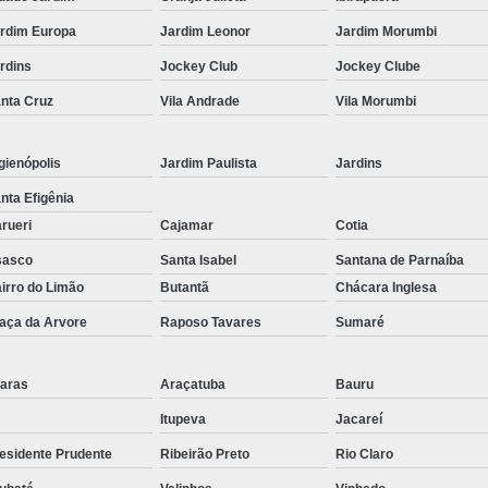
Corrimão Inox para Escada
rdim Europa
Jardim Leonor
Jardim Morumbi
Corrimão Inox Quadrado
rdins
Jockey Club
Jockey Clube
Corte a Laser Chapa Aço In
nta Cruz
Vila Andrade
Vila Morumbi
Corte a Laser em Chapa
Cor
Corte a Laser Oxigênio
gienópolis
Jardim Paulista
Jardins
Corte e Dobra de Chapa a Laser
nta Efigênia
Solda a Laser
rueri
Cajamar
Cotia
Corte a Laser em Chapa de Aço
sasco
Santa Isabel
Santana de Parnaíba
irro do Limão
Butantã
Chácara Inglesa
Corte Chapa a Laser
C
aça da Arvore
Raposo Tavares
Sumaré
Corte de Chapa a Laser
Corte d
Corte de Chapa Inox a Laser
Cor
aras
Araçatuba
Bauru
Curvamento de Tubo
Itupeva
Jacareí
Curvamento de Tubos a 
esidente Prudente
Ribeirão Preto
Rio Claro
Curvamento de Tubos de Aç