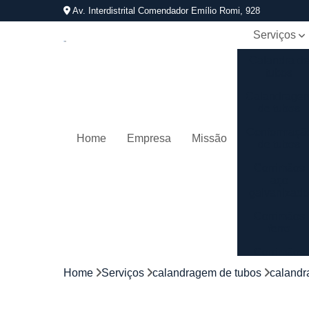
Av. Interdistrital Comendador Emílio Romi, 928
Serviços
Calandra d
tubos
Calandrage
de tubos
Conformaçã
Home
Empresa
Missão
de tubos
Corrimãos
aço
galvanizad
Corrimãos
ferro
Corrimãos
galvanizado
Home
Serviços
calandragem de tubos
calandr
Corrimãos
inox