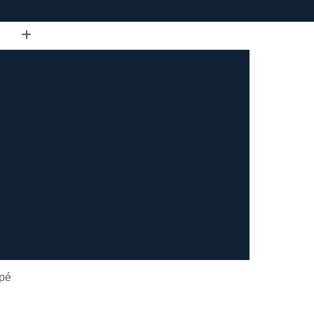
de Tubo Retangular
Calandra em Tubo
Tubo
Calandra Manual para Tubos
dra Tubo
Calandra Tubo Aço Carbono
landra Tubo de Ferro
Calandra Tubo Inox
do
Calandragem de Barra Chata
Calandragem de Materiais Ferrosos
ipo Ferrosos
Calandragem de Perfil
ragem em Tubo
Calandragem para Tubo
Calandragem Tubo Aço Inox
ço Inox
Calandragem Tubo Inox
apé
Conformação com Tubo de Metal