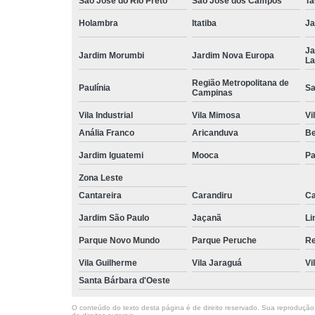
São José do Rio Preto
São José dos Campos
Ta
Holambra
Itatiba
Ja
Ja
Jardim Morumbi
Jardim Nova Europa
La
Região Metropolitana de
Paulínia
Sa
Campinas
Vila Industrial
Vila Mimosa
Vi
Anália Franco
Aricanduva
B
Jardim Iguatemi
Mooca
Pa
Zona Leste
Cantareira
Carandiru
Ca
Jardim São Paulo
Jaçanã
Li
Parque Novo Mundo
Parque Peruche
Re
Vila Guilherme
Vila Jaraguá
Vi
Santa Bárbara d'Oeste
O conteúdo do texto desta página é de direito reservado. Sua reprodução, 