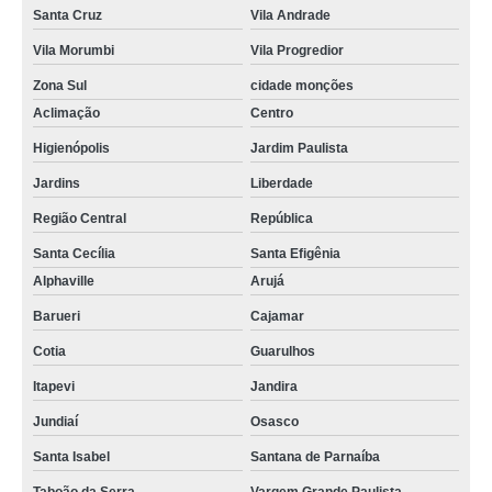
Santa Cruz
Vila Andrade
Vila Morumbi
Vila Progredior
Zona Sul
cidade monções
Aclimação
Centro
Higienópolis
Jardim Paulista
Jardins
Liberdade
Região Central
República
Santa Cecília
Santa Efigênia
Alphaville
Arujá
Barueri
Cajamar
Cotia
Guarulhos
Itapevi
Jandira
Jundiaí
Osasco
Santa Isabel
Santana de Parnaíba