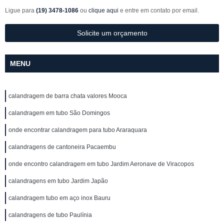
Ligue para
(19) 3478-1086
ou
clique aqui
e entre em contato por email.
Solicite um orçamento
MENU
calandragem de barra chata valores Mooca
calandragem em tubo São Domingos
onde encontrar calandragem para tubo Araraquara
calandragens de cantoneira Pacaembu
onde encontro calandragem em tubo Jardim Aeronave de Viracopos
calandragens em tubo Jardim Japão
calandragem tubo em aço inox Bauru
calandragens de tubo Paulínia