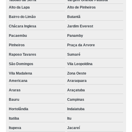
Taboão da Serra
Vargem Grande Paulista
Alto da Lapa
Alto de Pinheiros
Bairro do Limão
Butantã
Chácara Inglesa
Jardim Everest
Pacaembu
Panamby
Pinheiros
Praça da Arvore
Raposo Tavares
Sumaré
São Domingos
Vila Leopoldina
Vila Madalena
Zona Oeste
Americana
Araraquara
Araras
Araçatuba
Bauru
Campinas
Hortolândia
Indaiatuba
Itatiba
Itu
Itupeva
Jacareí