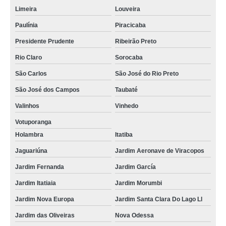
Limeira
Louveira
Paulínia
Piracicaba
Presidente Prudente
Ribeirão Preto
Rio Claro
Sorocaba
São Carlos
São José do Rio Preto
São José dos Campos
Taubaté
Valinhos
Vinhedo
Votuporanga
Holambra
Itatiba
Jaguariúna
Jardim Aeronave de Viracopos
Jardim Fernanda
Jardim García
Jardim Itatiaia
Jardim Morumbi
Jardim Nova Europa
Jardim Santa Clara Do Lago Ll
Jardim das Oliveiras
Nova Odessa