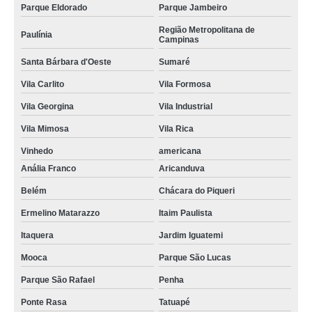
Parque Eldorado
Parque Jambeiro
Região Metropolitana de
Paulínia
Campinas
Santa Bárbara d'Oeste
Sumaré
Vila Carlito
Vila Formosa
Vila Georgina
Vila Industrial
Vila Mimosa
Vila Rica
Vinhedo
americana
Anália Franco
Aricanduva
Belém
Chácara do Piqueri
Ermelino Matarazzo
Itaim Paulista
Itaquera
Jardim Iguatemi
Mooca
Parque São Lucas
Parque São Rafael
Penha
Ponte Rasa
Tatuapé