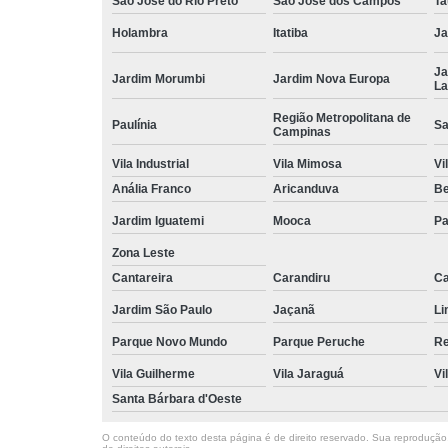
São José do Rio Preto
São José dos Campos
Ta
Holambra
Itatiba
Ja
Ja
Jardim Morumbi
Jardim Nova Europa
La
Região Metropolitana de
Paulínia
Sa
Campinas
Vila Industrial
Vila Mimosa
Vi
Anália Franco
Aricanduva
B
Jardim Iguatemi
Mooca
Pa
Zona Leste
Cantareira
Carandiru
Ca
Jardim São Paulo
Jaçanã
Li
Parque Novo Mundo
Parque Peruche
Re
Vila Guilherme
Vila Jaraguá
Vi
Santa Bárbara d'Oeste
O conteúdo do texto desta página é de direito reservado. Sua reprodução, 