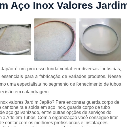
m Aço Inox Valores Jardi
Conformação com Tubo Tipo 
Conformação de Tubo sem Cost
Conformação em T
Conformação para Tub
o
Conformação Tubo de Metal
Tub
Corrimão Aço Tipo Galvani
Corrimão de A
 Japão é um processo fundamental em diversas indústrias,
Corrimão de Aço Galvanizado e
essenciais para a fabricação de variados produtos. Nesse
e
Corrimão em Aç
omo uma especialista no segmento de fornecimento de tubos
Corrimão em Tubo de Aço Ga
precisão em calandragem.
Corrimão Galvanizado com
nox valores Jardim Japão? Para encontrar guarda corpo de
 cantoneira e solda em aço inox, guarda corpo de tubo
Corrimão Galvaniza
 de aço galvanizado, entre outras opções de serviços do
 a Arte em Tubos. Com a organização você consegue tirar
Corrimão de Ferro pa
e contar com os melhores profissionais e instalações.