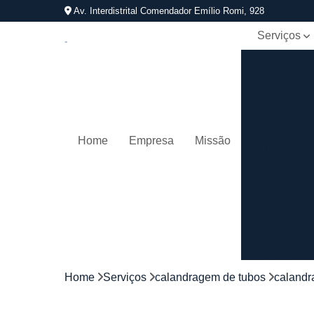
Av. Interdistrital Comendador Emílio Romi, 928
Serviços
Calandra d
tubos
Calandrage
de tubos
Conformaçã
Home
Empresa
Missão
de tubos
Corrimãos
aço
galvanizad
Corrimãos
ferro
Corrimãos
galvanizado
Home
Serviços
calandragem de tubos
calandr
Corrimãos
inox