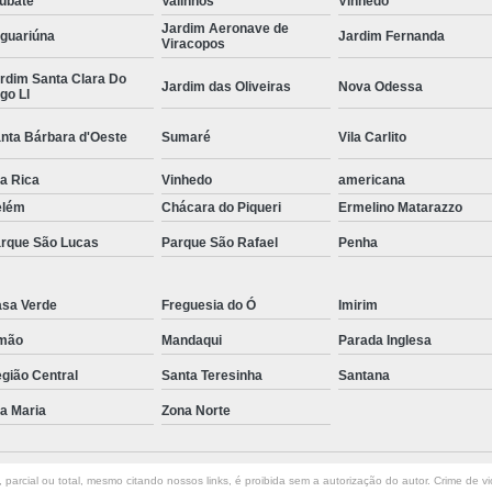
ubaté
Valinhos
Vinhedo
Jardim Aeronave de
Curvamento de Tubos Do
guariúna
Jardim Fernanda
Viracopos
Curvamento de Tubos Industria
rdim Santa Clara Do
Jardim das Oliveiras
Nova Odessa
go Ll
Corte e Dobra Chapa
Corte e 
nta Bárbara d'Oeste
Sumaré
Vila Carlito
Dobra Chapa de Alumínio
la Rica
Vinhedo
Dobra de Chapa de Al
americana
elém
Chácara do Piqueri
Ermelino Matarazzo
Dobra de Chapa de Ferro
Dobr
rque São Lucas
Parque São Rafael
Penha
Dobradeira de Chapa
Dobra de 
Dobra de Tubo Redondo
sa Verde
Freguesia do Ó
Imirim
Dobra Tubo com Maçarico
Dobra
mão
Mandaqui
Parada Inglesa
Dobra Tubo Quadrado
Dobra
gião Central
Santa Teresinha
Santana
Empresa Corte a Laser
Em
la Maria
Zona Norte
Empresa de Corte a Laser
Empresa de Corte a Laser Chapa Ga
parcial ou total, mesmo citando nossos links, é proibida sem a autorização do autor. Crime de vi