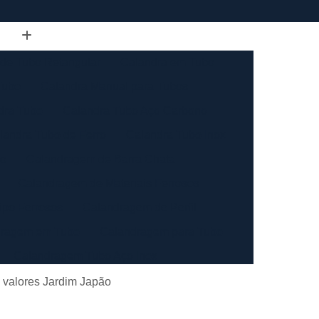
de Tubo Retangular
Calandra em Tubo
Tubo
Calandra Manual para Tubos
dra Tubo
Calandra Tubo Aço Carbono
landra Tubo de Ferro
Calandra Tubo Inox
do
Calandragem de Barra Chata
Calandragem de Materiais Ferrosos
ipo Ferrosos
Calandragem de Perfil
ragem em Tubo
Calandragem para Tubo
Calandragem Tubo Aço Inox
ço Inox
Calandragem Tubo Inox
 valores Jardim Japão
Conformação com Tubo de Metal