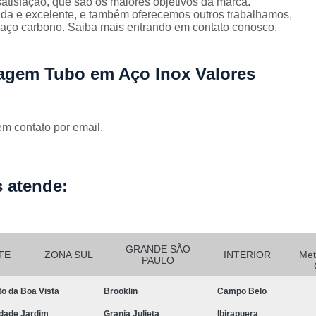
atisfação, que são os maiores objetivos da marca.
Corrimão Escada Interna Ferro
C
da e excelente, e também oferecemos outros trabalhamos,
 aço carbono. Saiba mais entrando em contato conosco.
Corrimão Ferro de Escada
Corri
s
Corrimão Ferro para Escada
ragem Tubo em Aço Inox Valores
Corrimão Ferro Quadrado
Corrimão com Ferro Tipo Galva
Corrimão de Escada de Ferro Ga
em contato por email.
Corrimão de Galvanizad
Corrimão em Ferro Galvan
o
 atende:
Corrimão Galvanizado
Corrimão Galvanizado Ferro
Corrimão de Inox para
GRANDE SÃO
TE
ZONA SUL
INTERIOR
Met
PAULO
Corrimão Escada Interna
to da Boa Vista
Brooklin
Campo Belo
Corrimão Inox de Escada
Corri
dade Jardim
Granja Julieta
Ibirapuera