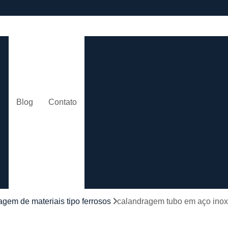
e
Calandra de Tubo
Calandra 
Calandra Hidráulica para 
m
Calandra para Tubo
Calan
Calandra Tubo de Alumínio
Ca
o
Blog
Contato
Calandra Tubo Quadra
Calandragem de Cantoneira
o
Calandragem de Materiais T
Calandragem de Tubo
Caland
Calandragem Tubo
s
Calandragem Tubo em A
agem de materiais tipo ferrosos
calandragem tubo em aço inox
Conformação com Tubo