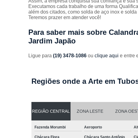
Assim, a empresa conquista sua confiança e sua s
Guarda
Executamos cada trabalho de uma forma Qualifica
corpos
além dos citados, como solda de aço inox e solda
galvanizado
Teremos prazer em atender você!
Guarda
corpos inox
Para saber mais sobre Caland
Jardim Japão
Serviços de
dobra
Ligue para
(19) 3478-1086
ou
clique aqui
e entre 
Soldas em
aço
Soldas em
aço carbon
Regiões onde a Arte em Tubos
REGIÃO CENTRAL
ZONA LESTE
ZONA OES
Fazenda Morumbi
Aeroporto
Al
Chácara Flora
Chácara Santo Antônio
Ci