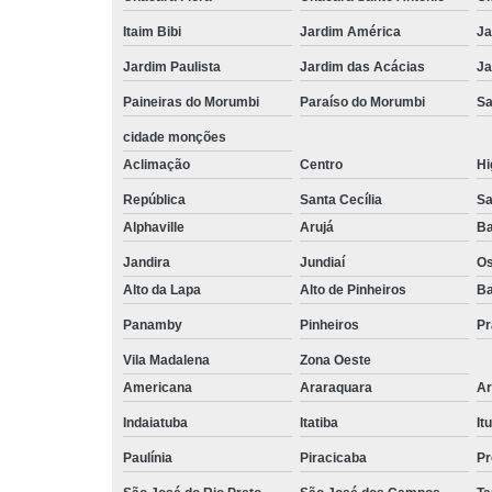
Itaim Bibi
Jardim América
Ja
Jardim Paulista
Jardim das Acácias
Ja
Paineiras do Morumbi
Paraíso do Morumbi
Sa
cidade monções
Aclimação
Centro
Hi
República
Santa Cecília
Sa
Alphaville
Arujá
Ba
Jandira
Jundiaí
O
Alto da Lapa
Alto de Pinheiros
Ba
Panamby
Pinheiros
Pr
Vila Madalena
Zona Oeste
Americana
Araraquara
Ar
Indaiatuba
Itatiba
Itu
Paulínia
Piracicaba
Pr