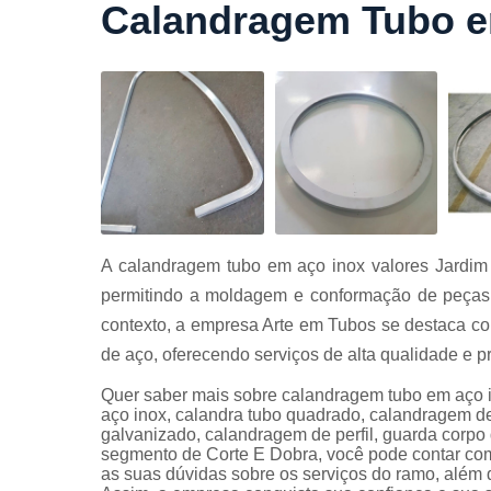
Calandragem Tubo e
Cortes a
laser
Cortes de
chapa
Curvament
de tubo
Dobra de
chapas
Dobras de
A calandragem tubo em aço inox valores Jardim
tubo
permitindo a moldagem e conformação de peças 
Empresas d
contexto, a empresa Arte em Tubos se destaca c
corte
de aço, oferecendo serviços de alta qualidade e 
Guarda
corpos
Quer saber mais sobre calandragem tubo em aço i
carbono
aço inox, calandra tubo quadrado, calandragem de
galvanizado, calandragem de perfil, guarda corpo
Guarda
segmento de Corte E Dobra, você pode contar com
corpos ferro
as suas dúvidas sobre os serviços do ramo, além d