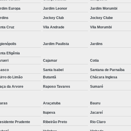
Corrimão Inox para Escada
rdim Europa
Jardim Leonor
Jardim Morumbi
Corrimão Inox Quadrado
rdins
Jockey Club
Jockey Clube
Corte a Laser Chapa Aço In
nta Cruz
Vila Andrade
Vila Morumbi
Corte a Laser em Chapa
Cor
Corte a Laser Oxigênio
gienópolis
Jardim Paulista
Jardins
Corte e Dobra de Chapa a Laser
nta Efigênia
Solda a Laser
rueri
Cajamar
Cotia
Corte a Laser em Chapa de Aço
sasco
Santa Isabel
Santana de Parnaíba
irro do Limão
Butantã
Chácara Inglesa
Corte Chapa a Laser
C
aça da Arvore
Raposo Tavares
Sumaré
Corte de Chapa a Laser
Corte d
Corte de Chapa Inox a Laser
Cor
aras
Araçatuba
Bauru
Curvamento de Tubo
Itupeva
Jacareí
Curvamento de Tubos a 
esidente Prudente
Ribeirão Preto
Rio Claro
Curvamento de Tubos de Aç