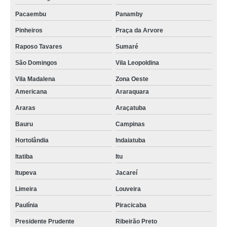
Pacaembu
Panamby
Pinheiros
Praça da Arvore
Raposo Tavares
Sumaré
São Domingos
Vila Leopoldina
Vila Madalena
Zona Oeste
Americana
Araraquara
Araras
Araçatuba
Bauru
Campinas
Hortolândia
Indaiatuba
Itatiba
Itu
Itupeva
Jacareí
Limeira
Louveira
Paulínia
Piracicaba
Presidente Prudente
Ribeirão Preto