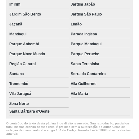
Imirim
Jardim Japão
Jardim São Bento
Jardim São Paulo
Jaçanã
Limão
Mandaqui
Parada Inglesa
Parque Anhembi
Parque Mandaqui
Parque Novo Mundo
Parque Peruche
Região Central
Santa Teresinha
Santana
Serra da Cantareira
Tremembé
Vila Guilherme
Vila Jaraguá
Vila Maria
Zona Norte
Santa Bárbara d'Oeste
O conteúdo do texto desta página é de direito reservado. Sua reprodução, parcial ou
total, mesmo citando nossos links, é proibida sem a autorização do autor. Crime de
violação de direito autoral – artigo 184 do Código Penal –
Lei 9610/98 - Lei de direitos
autorais
.