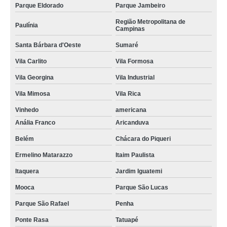
Parque Eldorado
Parque Jambeiro
Região Metropolitana de
Paulínia
Campinas
Santa Bárbara d'Oeste
Sumaré
Vila Carlito
Vila Formosa
Vila Georgina
Vila Industrial
Vila Mimosa
Vila Rica
Vinhedo
americana
Anália Franco
Aricanduva
Belém
Chácara do Piqueri
Ermelino Matarazzo
Itaim Paulista
Itaquera
Jardim Iguatemi
Mooca
Parque São Lucas
Parque São Rafael
Penha
Ponte Rasa
Tatuapé