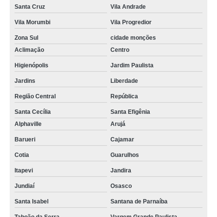
Santa Cruz
Vila Andrade
Vila Morumbi
Vila Progredior
Zona Sul
cidade monções
Aclimação
Centro
Higienópolis
Jardim Paulista
Jardins
Liberdade
Região Central
República
Santa Cecília
Santa Efigênia
Alphaville
Arujá
Barueri
Cajamar
Cotia
Guarulhos
Itapevi
Jandira
Jundiaí
Osasco
Santa Isabel
Santana de Parnaíba