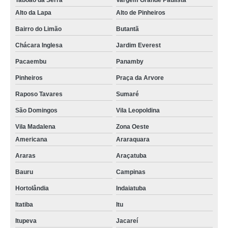
Taboão da Serra
Vargem Grande Paulista
Alto da Lapa
Alto de Pinheiros
Bairro do Limão
Butantã
Chácara Inglesa
Jardim Everest
Pacaembu
Panamby
Pinheiros
Praça da Arvore
Raposo Tavares
Sumaré
São Domingos
Vila Leopoldina
Vila Madalena
Zona Oeste
Americana
Araraquara
Araras
Araçatuba
Bauru
Campinas
Hortolândia
Indaiatuba
Itatiba
Itu
Itupeva
Jacareí