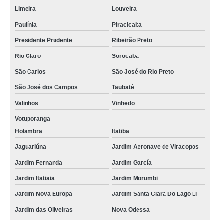
Limeira
Louveira
Paulínia
Piracicaba
Presidente Prudente
Ribeirão Preto
Rio Claro
Sorocaba
São Carlos
São José do Rio Preto
São José dos Campos
Taubaté
Valinhos
Vinhedo
Votuporanga
Holambra
Itatiba
Jaguariúna
Jardim Aeronave de Viracopos
Jardim Fernanda
Jardim García
Jardim Itatiaia
Jardim Morumbi
Jardim Nova Europa
Jardim Santa Clara Do Lago Ll
Jardim das Oliveiras
Nova Odessa