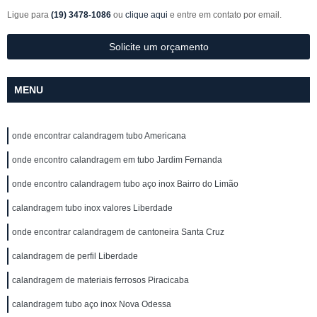
Ligue para
(19) 3478-1086
ou
clique aqui
e entre em contato por email.
Solicite um orçamento
MENU
onde encontrar calandragem tubo Americana
onde encontro calandragem em tubo Jardim Fernanda
onde encontro calandragem tubo aço inox Bairro do Limão
calandragem tubo inox valores Liberdade
onde encontrar calandragem de cantoneira Santa Cruz
calandragem de perfil Liberdade
calandragem de materiais ferrosos Piracicaba
calandragem tubo aço inox Nova Odessa