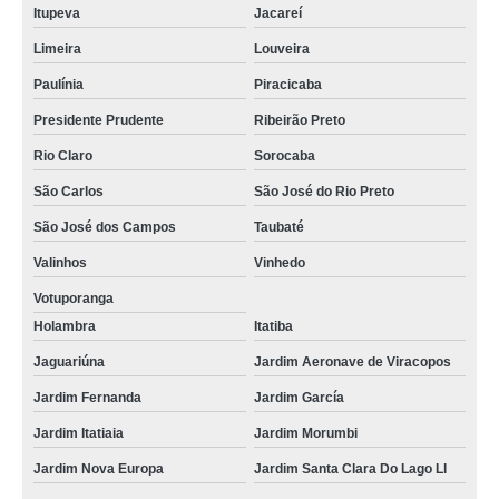
Itupeva
Jacareí
Limeira
Louveira
Paulínia
Piracicaba
Presidente Prudente
Ribeirão Preto
Rio Claro
Sorocaba
São Carlos
São José do Rio Preto
São José dos Campos
Taubaté
Valinhos
Vinhedo
Votuporanga
Holambra
Itatiba
Jaguariúna
Jardim Aeronave de Viracopos
Jardim Fernanda
Jardim García
Jardim Itatiaia
Jardim Morumbi
Jardim Nova Europa
Jardim Santa Clara Do Lago Ll