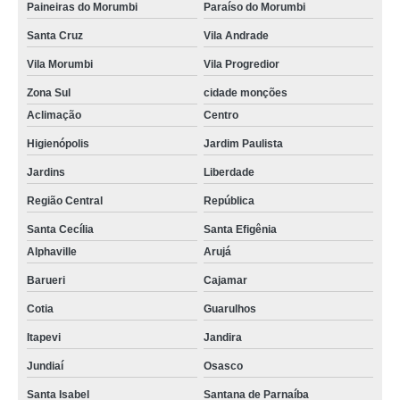
Paineiras do Morumbi
Paraíso do Morumbi
Santa Cruz
Vila Andrade
Vila Morumbi
Vila Progredior
Zona Sul
cidade monções
Aclimação
Centro
Higienópolis
Jardim Paulista
Jardins
Liberdade
Região Central
República
Santa Cecília
Santa Efigênia
Alphaville
Arujá
Barueri
Cajamar
Cotia
Guarulhos
Itapevi
Jandira
Jundiaí
Osasco
Santa Isabel
Santana de Parnaíba