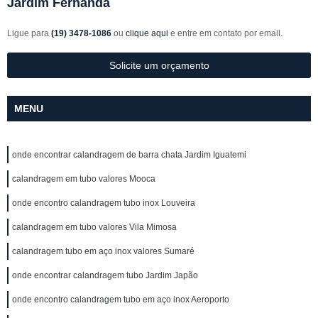
Jardim Fernanda
Ligue para
(19) 3478-1086
ou
clique aqui
e entre em contato por email.
Solicite um orçamento
MENU
onde encontrar calandragem de barra chata Jardim Iguatemi
calandragem em tubo valores Mooca
onde encontro calandragem tubo inox Louveira
calandragem em tubo valores Vila Mimosa
calandragem tubo em aço inox valores Sumaré
onde encontrar calandragem tubo Jardim Japão
onde encontro calandragem tubo em aço inox Aeroporto