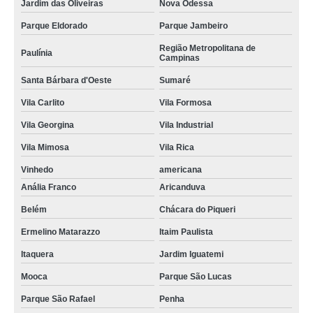
Jardim das Oliveiras
Nova Odessa
Parque Eldorado
Parque Jambeiro
Região Metropolitana de
Paulínia
Campinas
Santa Bárbara d'Oeste
Sumaré
Vila Carlito
Vila Formosa
Vila Georgina
Vila Industrial
Vila Mimosa
Vila Rica
Vinhedo
americana
Anália Franco
Aricanduva
Belém
Chácara do Piqueri
Ermelino Matarazzo
Itaim Paulista
Itaquera
Jardim Iguatemi
Mooca
Parque São Lucas
Parque São Rafael
Penha