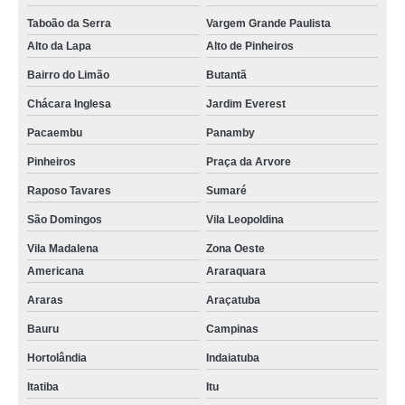
Taboão da Serra
Vargem Grande Paulista
Alto da Lapa
Alto de Pinheiros
Bairro do Limão
Butantã
Chácara Inglesa
Jardim Everest
Pacaembu
Panamby
Pinheiros
Praça da Arvore
Raposo Tavares
Sumaré
São Domingos
Vila Leopoldina
Vila Madalena
Zona Oeste
Americana
Araraquara
Araras
Araçatuba
Bauru
Campinas
Hortolândia
Indaiatuba
Itatiba
Itu