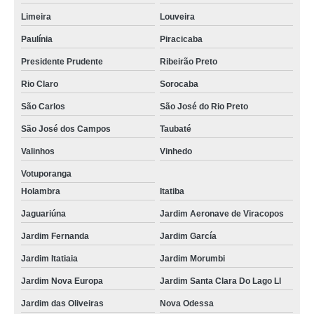
Limeira
Louveira
Paulínia
Piracicaba
Presidente Prudente
Ribeirão Preto
Rio Claro
Sorocaba
São Carlos
São José do Rio Preto
São José dos Campos
Taubaté
Valinhos
Vinhedo
Votuporanga
Holambra
Itatiba
Jaguariúna
Jardim Aeronave de Viracopos
Jardim Fernanda
Jardim García
Jardim Itatiaia
Jardim Morumbi
Jardim Nova Europa
Jardim Santa Clara Do Lago Ll
Jardim das Oliveiras
Nova Odessa