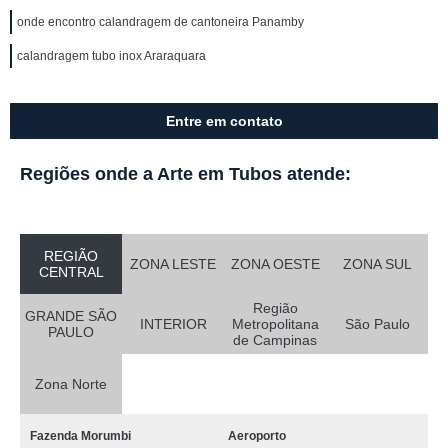
onde encontro calandragem de cantoneira Panamby
calandragem tubo inox Araraquara
Entre em contato
Regiões onde a Arte em Tubos atende:
REGIÃO
ZONA LESTE
ZONA OESTE
ZONA SUL
CENTRAL
Região
GRANDE SÃO
INTERIOR
Metropolitana
São Paulo
PAULO
de Campinas
Zona Norte
Fazenda Morumbi
Aeroporto