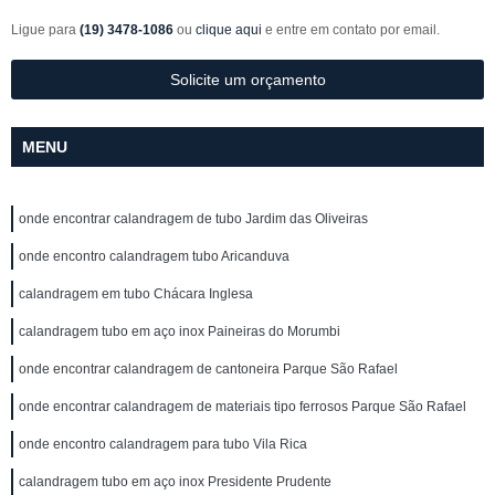
Ligue para
(19) 3478-1086
ou
clique aqui
e entre em contato por email.
Solicite um orçamento
MENU
onde encontrar calandragem de tubo Jardim das Oliveiras
onde encontro calandragem tubo Aricanduva
calandragem em tubo Chácara Inglesa
calandragem tubo em aço inox Paineiras do Morumbi
onde encontrar calandragem de cantoneira Parque São Rafael
onde encontrar calandragem de materiais tipo ferrosos Parque São Rafael
onde encontro calandragem para tubo Vila Rica
calandragem tubo em aço inox Presidente Prudente