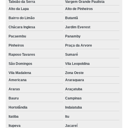
Taboão da Serra
Vargem Grande Paulista
Alto da Lapa
Alto de Pinheiros
Bairro do Limão
Butantã
Chácara Inglesa
Jardim Everest
Pacaembu
Panamby
Pinheiros
Praça da Arvore
Raposo Tavares
Sumaré
São Domingos
Vila Leopoldina
Vila Madalena
Zona Oeste
Americana
Araraquara
Araras
Araçatuba
Bauru
Campinas
Hortolândia
Indaiatuba
Itatiba
Itu
Itupeva
Jacareí