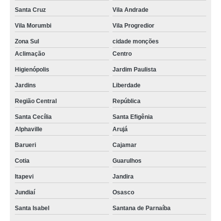
Santa Cruz
Vila Andrade
Vila Morumbi
Vila Progredior
Zona Sul
cidade monções
Aclimação
Centro
Higienópolis
Jardim Paulista
Jardins
Liberdade
Região Central
República
Santa Cecília
Santa Efigênia
Alphaville
Arujá
Barueri
Cajamar
Cotia
Guarulhos
Itapevi
Jandira
Jundiaí
Osasco
Santa Isabel
Santana de Parnaíba