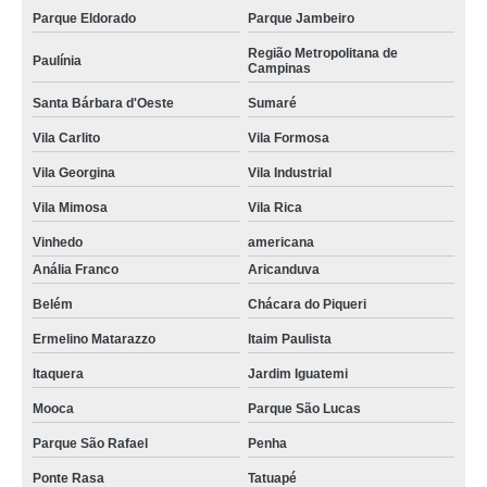
Parque Eldorado
Parque Jambeiro
Região Metropolitana de
Paulínia
Campinas
Santa Bárbara d'Oeste
Sumaré
Vila Carlito
Vila Formosa
Vila Georgina
Vila Industrial
Vila Mimosa
Vila Rica
Vinhedo
americana
Anália Franco
Aricanduva
Belém
Chácara do Piqueri
Ermelino Matarazzo
Itaim Paulista
Itaquera
Jardim Iguatemi
Mooca
Parque São Lucas
Parque São Rafael
Penha
Ponte Rasa
Tatuapé