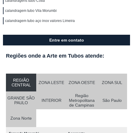
calandragens tubo Cotia
calandragem tubo Vila Morumbi
calandragem tubo aço inox valores Limeira
Entre em contato
Regiões onde a Arte em Tubos atende:
REGIÃO
ZONA LESTE
ZONA OESTE
ZONA SUL
CENTRAL
Região
GRANDE SÃO
INTERIOR
Metropolitana
São Paulo
PAULO
de Campinas
Zona Norte