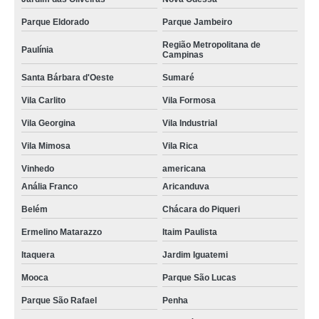
Parque Eldorado
Parque Jambeiro
Região Metropolitana de
Paulínia
Campinas
Santa Bárbara d'Oeste
Sumaré
Vila Carlito
Vila Formosa
Vila Georgina
Vila Industrial
Vila Mimosa
Vila Rica
Vinhedo
americana
Anália Franco
Aricanduva
Belém
Chácara do Piqueri
Ermelino Matarazzo
Itaim Paulista
Itaquera
Jardim Iguatemi
Mooca
Parque São Lucas
Parque São Rafael
Penha