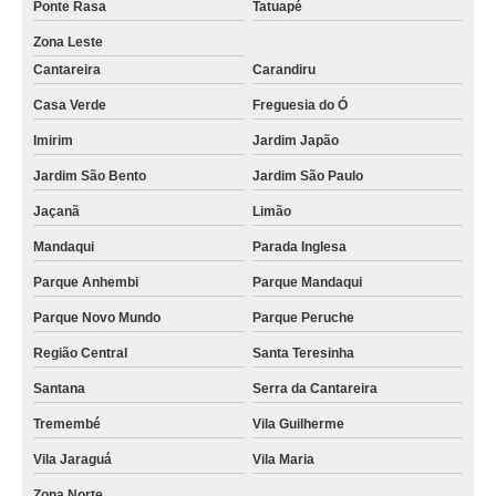
Ponte Rasa
Tatuapé
Zona Leste
Cantareira
Carandiru
Casa Verde
Freguesia do Ó
Imirim
Jardim Japão
Jardim São Bento
Jardim São Paulo
Jaçanã
Limão
Mandaqui
Parada Inglesa
Parque Anhembi
Parque Mandaqui
Parque Novo Mundo
Parque Peruche
Região Central
Santa Teresinha
Santana
Serra da Cantareira
Tremembé
Vila Guilherme
Vila Jaraguá
Vila Maria
Zona Norte