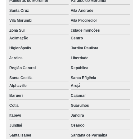
Paineiras do Morumbi
Paraíso do Morumbi
Santa Cruz
Vila Andrade
Vila Morumbi
Vila Progredior
Zona Sul
cidade monções
Aclimação
Centro
Higienópolis
Jardim Paulista
Jardins
Liberdade
Região Central
República
Santa Cecília
Santa Efigênia
Alphaville
Arujá
Barueri
Cajamar
Cotia
Guarulhos
Itapevi
Jandira
Jundiaí
Osasco
Santa Isabel
Santana de Parnaíba