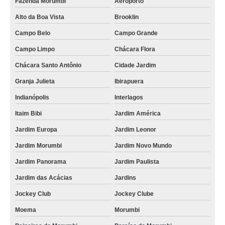
Fazenda Morumbi
Aeroporto
Alto da Boa Vista
Brooklin
Campo Belo
Campo Grande
Campo Limpo
Chácara Flora
Chácara Santo Antônio
Cidade Jardim
Granja Julieta
Ibirapuera
Indianópolis
Interlagos
Itaim Bibi
Jardim América
Jardim Europa
Jardim Leonor
Jardim Morumbi
Jardim Novo Mundo
Jardim Panorama
Jardim Paulista
Jardim das Acácias
Jardins
Jockey Club
Jockey Clube
Moema
Morumbi