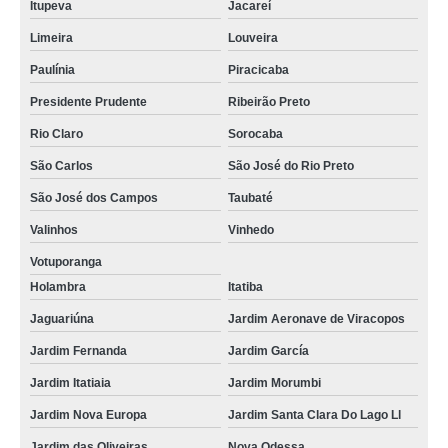
Itupeva
Jacareí
Limeira
Louveira
Paulínia
Piracicaba
Presidente Prudente
Ribeirão Preto
Rio Claro
Sorocaba
São Carlos
São José do Rio Preto
São José dos Campos
Taubaté
Valinhos
Vinhedo
Votuporanga
Holambra
Itatiba
Jaguariúna
Jardim Aeronave de Viracopos
Jardim Fernanda
Jardim García
Jardim Itatiaia
Jardim Morumbi
Jardim Nova Europa
Jardim Santa Clara Do Lago Ll
Jardim das Oliveiras
Nova Odessa