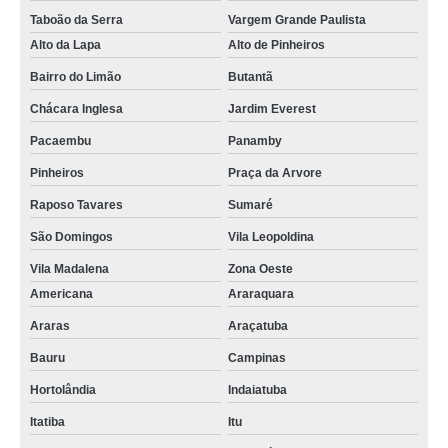
Taboão da Serra
Vargem Grande Paulista
Alto da Lapa
Alto de Pinheiros
Bairro do Limão
Butantã
Chácara Inglesa
Jardim Everest
Pacaembu
Panamby
Pinheiros
Praça da Arvore
Raposo Tavares
Sumaré
São Domingos
Vila Leopoldina
Vila Madalena
Zona Oeste
Americana
Araraquara
Araras
Araçatuba
Bauru
Campinas
Hortolândia
Indaiatuba
Itatiba
Itu