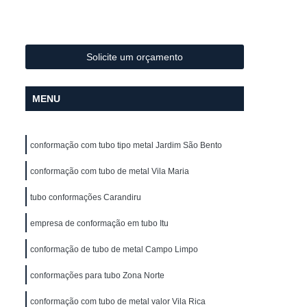
Metal
Conformação de Tubo de Metal
ura
Conformação de Tubos com Costura
ubo
Conformação para Tubo
Solicite um orçamento
o de Metal
Conformação Tubo
MENU
o Conformação
Corrimão Aço Galvanizado
zado
Corrimão de Aço Galvanizado
conformação com tubo tipo metal Jardim São Bento
ço Galvanizado de Escada
m Escada
conformação com tubo de metal Vila Maria
Corrimão em Aço Galvanizado
o Galvanizado para Escada
tubo conformações Carandiru
lvanizado
Corrimão Galvanizado Aço
empresa de conformação em tubo Itu
 Aço
Corrimão Galvanizado de Aço
conformação de tubo de metal Campo Limpo
do em Aço
Corrimão de Ferro
conformações para tubo Zona Norte
ra Escada
Corrimão em Ferro
conformação com tubo de metal valor Vila Rica