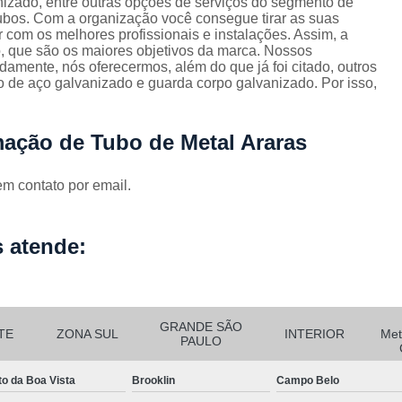
nizado, entre outras opções de serviços do segmento de
Corrimão Escada Interna Ferro
C
ubos. Com a organização você consegue tirar as suas
 com os melhores profissionais e instalações. Assim, a
Corrimão Ferro de Escada
Corri
s
, que são os maiores objetivos da marca. Nossos
damente, nós oferecermos, além do que já foi citado, outros
Corrimão Ferro para Escada
 de aço galvanizado e guarda corpo galvanizado. Por isso,
Corrimão Ferro Quadrado
Corrimão com Ferro Tipo Galva
ação de Tubo de Metal Araras
Corrimão de Escada de Ferro Ga
em contato por email.
Corrimão de Galvanizad
Corrimão em Ferro Galvan
o
 atende:
Corrimão Galvanizado
Corrimão Galvanizado Ferro
Corrimão de Inox para
GRANDE SÃO
TE
ZONA SUL
INTERIOR
Met
PAULO
Corrimão Escada Interna
Corrimão Inox de Escada
Corri
to da Boa Vista
Brooklin
Campo Belo