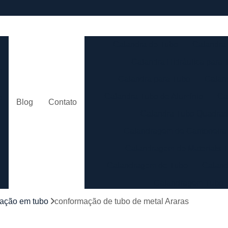
e
Calandra de Tubo
Calandra 
Calandra Hidráulica para 
m
Calandra para Tubo
Calan
Calandra Tubo de Alumínio
Ca
o
Blog
Contato
Calandra Tubo Quadra
Calandragem de Cantoneira
o
Calandragem de Materiais T
Calandragem de Tubo
Caland
Calandragem Tubo
s
Calandragem Tubo em A
ação em tubo
conformação de tubo de metal Araras
Conformação com Tubo