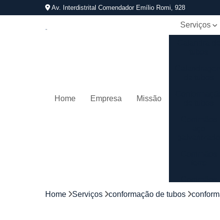
Av. Interdistrital Comendador Emílio Romi, 928
Serviços
Calandra d
tubos
Calandrage
de tubos
Conformaçã
Home
Empresa
Missão
de tubos
Corrimãos
aço
galvanizad
Corrimãos
ferro
Corrimãos
galvanizado
Home
Serviços
conformação de tubos
conform
Corrimãos
inox