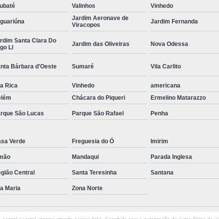
ubaté
Valinhos
Vinhedo
Curvamento de Tubos Do
Jardim Aeronave de
guariúna
Jardim Fernanda
Viracopos
Curvamento de Tubos Industria
rdim Santa Clara Do
Jardim das Oliveiras
Nova Odessa
Corte e Dobra Chapa
Corte e 
go Ll
Dobra Chapa de Alumínio
nta Bárbara d'Oeste
Sumaré
Vila Carlito
Dobra de Chapa de Al
la Rica
Vinhedo
americana
Dobra de Chapa de Ferro
Dobr
elém
Chácara do Piqueri
Ermelino Matarazzo
rque São Lucas
Parque São Rafael
Penha
Dobradeira de Chapa
Dobra de 
Dobra de Tubo Redondo
sa Verde
Freguesia do Ó
Imirim
Dobra Tubo com Maçarico
Dobra
mão
Mandaqui
Parada Inglesa
Dobra Tubo Quadrado
Dobra
gião Central
Santa Teresinha
Santana
Empresa Corte a Laser
Em
la Maria
Zona Norte
Empresa de Corte a Laser
Empresa de Corte a Laser Chapa Ga