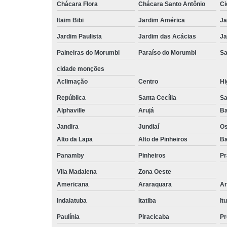
Chácara Flora
Chácara Santo Antônio
Ci
Itaim Bibi
Jardim América
Ja
Jardim Paulista
Jardim das Acácias
Ja
Paineiras do Morumbi
Paraíso do Morumbi
Sa
cidade monções
Aclimação
Centro
Hi
República
Santa Cecília
Sa
Alphaville
Arujá
Ba
Jandira
Jundiaí
O
Alto da Lapa
Alto de Pinheiros
Ba
Panamby
Pinheiros
Pr
Vila Madalena
Zona Oeste
Americana
Araraquara
Ar
Indaiatuba
Itatiba
Itu
Paulínia
Piracicaba
Pr