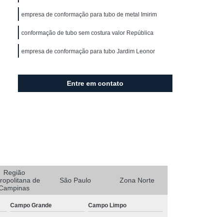
orrimão Ferro
Corrimão Ferro área Externa
empresa de conformação para tubo de metal Imirim
mão Ferro de Parede
Corrimão Ferro Escada
conformação de tubo sem costura valor República
Corrimão Ferro para Escada Externa
empresa de conformação para tubo Jardim Leonor
Corrimão com Ferro Galvanizado
nizado
Corrimão de Cano Galvanizado
Entre em contato
lvanizado
Corrimão de Ferro Galvanizado
o
Corrimão de Tubo Galvanizado
izado
Corrimão Ferro Galvanizado
Corrimão Galvanizado de Ferro
Corrimão Aço Inox
Corrimão de Inox
 Escada
Corrimão em Aço Inox
Região
ropolitana de
São Paulo
Zona Norte
 Inox
Corrimão Inox área Externa
Campinas
mão Inox de Parede
Corrimão Inox Escada
Campo Grande
Campo Limpo