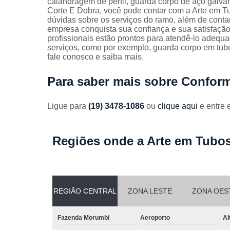
calandragem de perfil, guarda corpo de aço galva
Guarda
Corte E Dobra, você pode contar com a Arte em T
corpos
dúvidas sobre os serviços do ramo, além de contar
galvanizado
empresa conquista sua confiança e sua satisfação
profissionais estão prontos para atendê-lo adequa
Guarda
serviços, como por exemplo, guarda corpo em tubo
corpos inox
fale conosco e saiba mais.
Serviços de
dobra
Para saber mais sobre Conform
Soldas em
aço
Ligue para
(19) 3478-1086
ou
clique aqui
e entre 
Soldas em
aço carbon
Regiões onde a Arte em Tubos
REGIÃO CENTRAL
ZONA LESTE
ZONA OES
Fazenda Morumbi
Aeroporto
Al