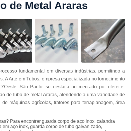
o de Metal Araras
Conformação com Tubo Tipo 
Conformação de Tubo sem Cost
Conformação em T
Conformação para Tub
o
Conformação Tubo de Metal
Tub
Corrimão Aço Tipo Galvani
Corrimão de A
ocesso fundamental em diversas indústrias, permitindo a
Corrimão de Aço Galvanizado e
os. A Arte em Tubos, empresa especializada no fornecimento
e
Corrimão em Aç
D’Oeste, São Paulo, se destaca no mercado por oferecer
Corrimão em Tubo de Aço Ga
ação de tubo de metal Araras, atendendo a uma variedade de
s de máquinas agrícolas, tratores para terraplanagem, área
Corrimão Galvanizado com
Corrimão Galvaniza
as? Para encontrar guarda corpo de aço inox, calandra
Corrimão de Ferro pa
a em aço inox, guarda corpo de tubo galvanizado,