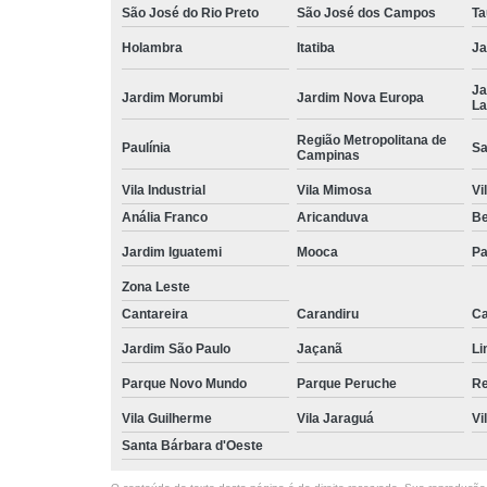
São José do Rio Preto
São José dos Campos
Ta
Holambra
Itatiba
Ja
Ja
Jardim Morumbi
Jardim Nova Europa
La
Região Metropolitana de
Paulínia
Sa
Campinas
Vila Industrial
Vila Mimosa
Vi
Anália Franco
Aricanduva
B
Jardim Iguatemi
Mooca
Pa
Zona Leste
Cantareira
Carandiru
Ca
Jardim São Paulo
Jaçanã
Li
Parque Novo Mundo
Parque Peruche
Re
Vila Guilherme
Vila Jaraguá
Vi
Santa Bárbara d'Oeste