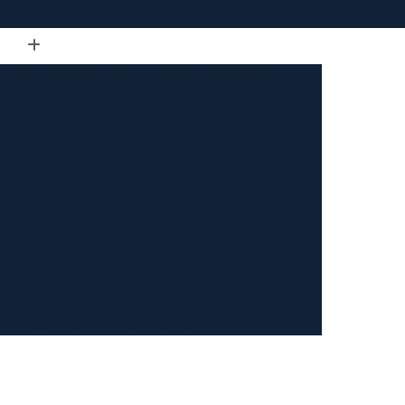
de Tubo Retangular
Calandra em Tubo
Tubo
Calandra Manual para Tubos
dra Tubo
Calandra Tubo Aço Carbono
landra Tubo de Ferro
Calandra Tubo Inox
do
Calandragem de Barra Chata
Calandragem de Materiais Ferrosos
ipo Ferrosos
Calandragem de Perfil
ragem em Tubo
Calandragem para Tubo
Calandragem Tubo Aço Inox
ço Inox
Calandragem Tubo Inox
Conformação com Tubo de Metal