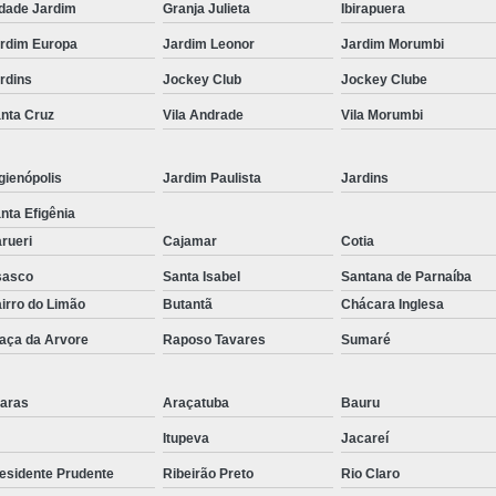
Corrimão Inox para Escada
dade Jardim
Granja Julieta
Ibirapuera
Corrimão Inox Quadrado
rdim Europa
Jardim Leonor
Jardim Morumbi
Corte a Laser Chapa Aço In
rdins
Jockey Club
Jockey Clube
Corte a Laser em Chapa
Cor
nta Cruz
Vila Andrade
Vila Morumbi
Corte a Laser Oxigênio
gienópolis
Jardim Paulista
Jardins
Corte e Dobra de Chapa a Laser
nta Efigênia
Solda a Laser
rueri
Cajamar
Cotia
Corte a Laser em Chapa de Aço
sasco
Santa Isabel
Santana de Parnaíba
Corte Chapa a Laser
C
irro do Limão
Butantã
Chácara Inglesa
Corte de Chapa a Laser
Corte d
aça da Arvore
Raposo Tavares
Sumaré
Corte de Chapa Inox a Laser
Cor
aras
Araçatuba
Bauru
Curvamento de Tubo
Itupeva
Jacareí
Curvamento de Tubos a 
esidente Prudente
Ribeirão Preto
Rio Claro
Curvamento de Tubos de Aç