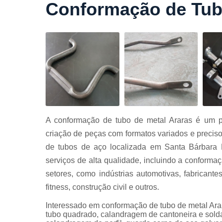
Conformação de Tub
Cortes a
laser
Cortes de
chapa
Curvament
de tubo
Dobra de
chapas
Dobras de
A conformação de tubo de metal Araras é um pr
tubo
criação de peças com formatos variados e precis
Empresas d
de tubos de aço localizada em Santa Bárbara 
corte
serviços de alta qualidade, incluindo a conform
Guarda
setores, como indústrias automotivas, fabricante
corpos
carbono
fitness, construção civil e outros.
Guarda
Interessado em conformação de tubo de metal Arar
corpos ferro
tubo quadrado, calandragem de cantoneira e sold