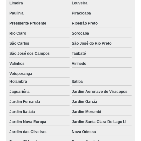
Limeira
Louveira
Paulínia
Piracicaba
Presidente Prudente
Ribeirão Preto
Rio Claro
Sorocaba
São Carlos
São José do Rio Preto
São José dos Campos
Taubaté
Valinhos
Vinhedo
Votuporanga
Holambra
Itatiba
Jaguariúna
Jardim Aeronave de Viracopos
Jardim Fernanda
Jardim García
Jardim Itatiaia
Jardim Morumbi
Jardim Nova Europa
Jardim Santa Clara Do Lago Ll
Jardim das Oliveiras
Nova Odessa