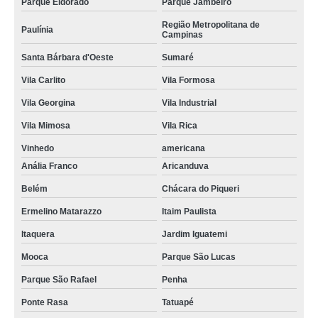
Parque Eldorado
Parque Jambeiro
Região Metropolitana de
Paulínia
Campinas
Santa Bárbara d'Oeste
Sumaré
Vila Carlito
Vila Formosa
Vila Georgina
Vila Industrial
Vila Mimosa
Vila Rica
Vinhedo
americana
Anália Franco
Aricanduva
Belém
Chácara do Piqueri
Ermelino Matarazzo
Itaim Paulista
Itaquera
Jardim Iguatemi
Mooca
Parque São Lucas
Parque São Rafael
Penha
Ponte Rasa
Tatuapé