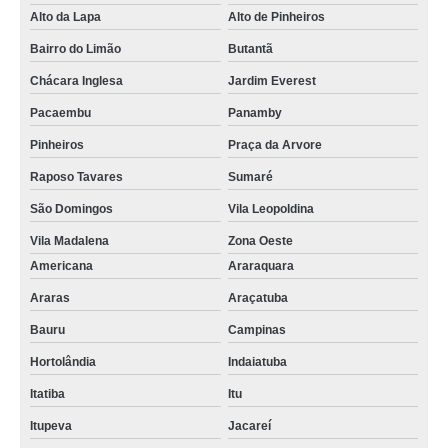
Alto da Lapa
Alto de Pinheiros
Bairro do Limão
Butantã
Chácara Inglesa
Jardim Everest
Pacaembu
Panamby
Pinheiros
Praça da Arvore
Raposo Tavares
Sumaré
São Domingos
Vila Leopoldina
Vila Madalena
Zona Oeste
Americana
Araraquara
Araras
Araçatuba
Bauru
Campinas
Hortolândia
Indaiatuba
Itatiba
Itu
Itupeva
Jacareí