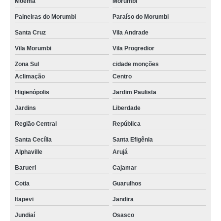
Moema
Morumbi
Paineiras do Morumbi
Paraíso do Morumbi
Santa Cruz
Vila Andrade
Vila Morumbi
Vila Progredior
Zona Sul
cidade monções
Aclimação
Centro
Higienópolis
Jardim Paulista
Jardins
Liberdade
Região Central
República
Santa Cecília
Santa Efigênia
Alphaville
Arujá
Barueri
Cajamar
Cotia
Guarulhos
Itapevi
Jandira
Jundiaí
Osasco