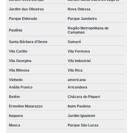
Jardim das Oliveiras
Nova Odessa
Parque Eldorado
Parque Jambeiro
Região Metropolitana de
Paulínia
Campinas
Santa Bárbara d'Oeste
Sumaré
Vila Carlito
Vila Formosa
Vila Georgina
Vila Industrial
Vila Mimosa
Vila Rica
Vinhedo
americana
Anália Franco
Aricanduva
Belém
Chácara do Piqueri
Ermelino Matarazzo
Itaim Paulista
Itaquera
Jardim Iguatemi
Mooca
Parque São Lucas