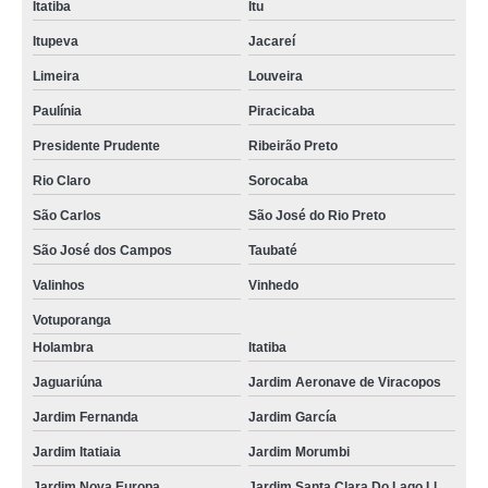
Itatiba
Itu
Itupeva
Jacareí
Limeira
Louveira
Paulínia
Piracicaba
Presidente Prudente
Ribeirão Preto
Rio Claro
Sorocaba
São Carlos
São José do Rio Preto
São José dos Campos
Taubaté
Valinhos
Vinhedo
Votuporanga
Holambra
Itatiba
Jaguariúna
Jardim Aeronave de Viracopos
Jardim Fernanda
Jardim García
Jardim Itatiaia
Jardim Morumbi
Jardim Nova Europa
Jardim Santa Clara Do Lago Ll