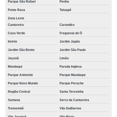
Parque São Rafael
Penha
Ponte Rasa
Tatuapé
Zona Leste
Cantareira
Carandiru
Casa Verde
Freguesia do Ó
Imirim
Jardim Japão
Jardim São Bento
Jardim São Paulo
Jaçanã
Limão
Mandaqui
Parada Inglesa
Parque Anhembi
Parque Mandaqui
Parque Novo Mundo
Parque Peruche
Região Central
Santa Teresinha
Santana
Serra da Cantareira
Tremembé
Vila Guilherme
Vila Jaraguá
Vila Maria