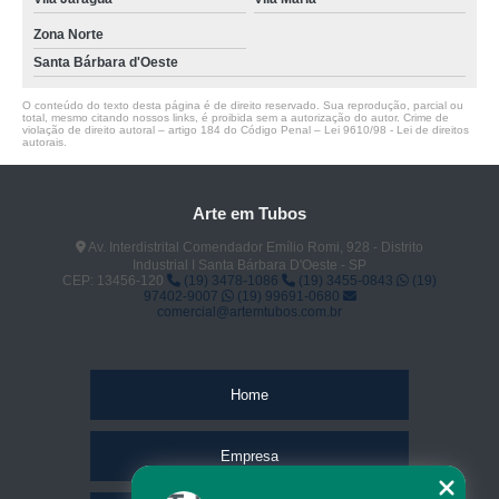
Zona Norte
Santa Bárbara d'Oeste
O conteúdo do texto desta página é de direito reservado. Sua reprodução, parcial ou
total, mesmo citando nossos links, é proibida sem a autorização do autor. Crime de
violação de direito autoral – artigo 184 do Código Penal –
Lei 9610/98 - Lei de direitos
autorais
.
Arte em Tubos
Av. Interdistrital Comendador Emílio Romi, 928 - Distrito
Industrial I Santa Bárbara D'Oeste - SP
CEP: 13456-120
(19) 3478-1086
(19) 3455-0843
(19)
97402-9007
(19) 99691-0680
comercial@artemtubos.com.br
Home
Empresa