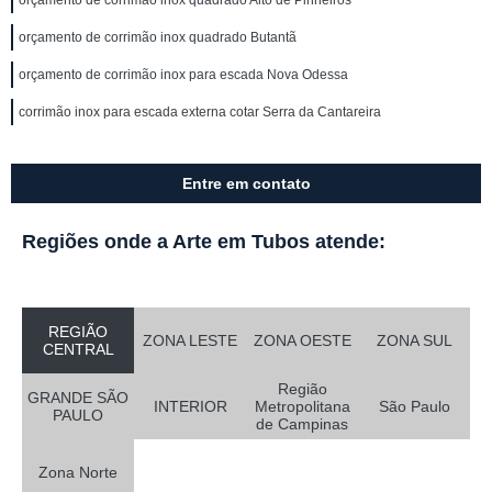
orçamento de corrimão inox quadrado Alto de Pinheiros
orçamento de corrimão inox quadrado Butantã
orçamento de corrimão inox para escada Nova Odessa
corrimão inox para escada externa cotar Serra da Cantareira
Entre em contato
Regiões onde a Arte em Tubos atende:
REGIÃO
ZONA LESTE
ZONA OESTE
ZONA SUL
CENTRAL
Região
GRANDE SÃO
INTERIOR
Metropolitana
São Paulo
PAULO
de Campinas
Zona Norte