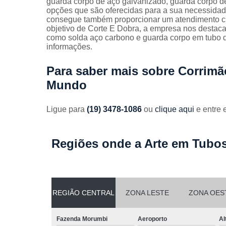
guarda corpo de aço galvanizado, guarda corpo de
Guarda
opções que são oferecidas para a sua necessidad
corpos
consegue também proporcionar um atendimento cu
galvanizado
objetivo de Corte E Dobra, a empresa nos desta
como solda aço carbono e guarda corpo em tubo d
Guarda
informações.
corpos inox
Serviços de
Para saber mais sobre Corrimã
dobra
Mundo
Soldas em
aço
Ligue para
(19) 3478-1086
ou
clique aqui
e entre 
Soldas em
aço carbon
Regiões onde a Arte em Tubos
REGIÃO CENTRAL
ZONA LESTE
ZONA OES
Fazenda Morumbi
Aeroporto
Al