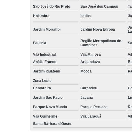
São José do Rio Preto
São José dos Campos
Ta
Holambra
Itatiba
Ja
Ja
Jardim Morumbi
Jardim Nova Europa
La
Região Metropolitana de
Paulínia
Sa
Campinas
Vila Industrial
Vila Mimosa
Vi
Anália Franco
Aricanduva
B
Jardim Iguatemi
Mooca
Pa
Zona Leste
Cantareira
Carandiru
Ca
Jardim São Paulo
Jaçanã
Li
Parque Novo Mundo
Parque Peruche
Re
Vila Guilherme
Vila Jaraguá
Vi
Santa Bárbara d'Oeste