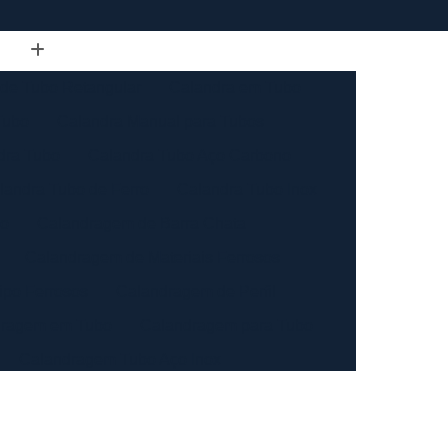
de Tubo Retangular
Calandra em Tubo
Tubo
Calandra Manual para Tubos
dra Tubo
Calandra Tubo Aço Carbono
landra Tubo de Ferro
Calandra Tubo Inox
do
Calandragem de Barra Chata
Calandragem de Materiais Ferrosos
ipo Ferrosos
Calandragem de Perfil
ragem em Tubo
Calandragem para Tubo
Calandragem Tubo Aço Inox
ço Inox
Calandragem Tubo Inox
Conformação com Tubo de Metal