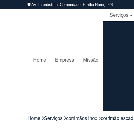
Av. Interdistrital Comendador Emílio Romi, 928
Serviços
Calandra d
tubos
Calandrage
de tubos
Conformaçã
Home
Empresa
Missão
de tubos
Corrimãos
aço
galvanizad
Corrimãos
ferro
Corrimãos
galvanizado
Home
Serviços
corrimãos inox
corrimão escada
Corrimãos
inox