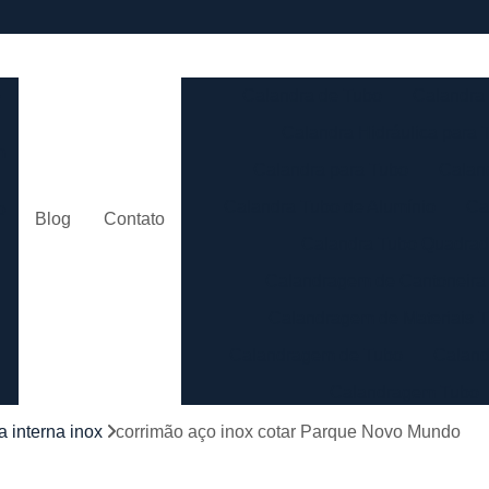
e
Calandra de Tubo
Calandra 
Calandra Hidráulica para 
m
Calandra para Tubo
Calan
Calandra Tubo de Alumínio
Ca
o
Blog
Contato
Calandra Tubo Quadra
Calandragem de Cantoneira
o
Calandragem de Materiais T
Calandragem de Tubo
Caland
Calandragem Tubo
s
Calandragem Tubo em A
 interna inox
corrimão aço inox cotar Parque Novo Mundo
Conformação com Tubo