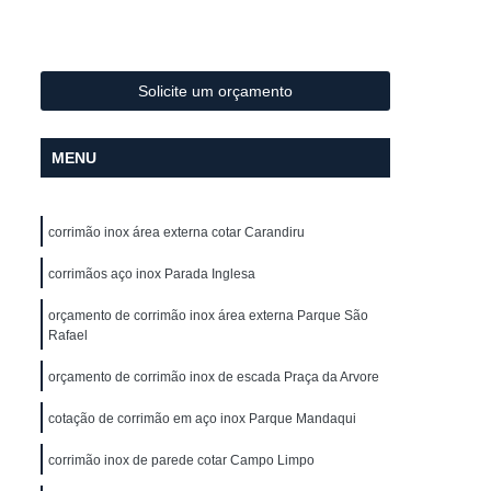
Metal
Conformação de Tubo de Metal
ura
Conformação de Tubos com Costura
ubo
Conformação para Tubo
Solicite um orçamento
o de Metal
Conformação Tubo
MENU
o Conformação
Corrimão Aço Galvanizado
zado
Corrimão de Aço Galvanizado
corrimão inox área externa cotar Carandiru
ço Galvanizado de Escada
m Escada
corrimãos aço inox Parada Inglesa
Corrimão em Aço Galvanizado
o Galvanizado para Escada
orçamento de corrimão inox área externa Parque São
Rafael
lvanizado
Corrimão Galvanizado Aço
orçamento de corrimão inox de escada Praça da Arvore
 Aço
Corrimão Galvanizado de Aço
cotação de corrimão em aço inox Parque Mandaqui
do em Aço
Corrimão de Ferro
ra Escada
corrimão inox de parede cotar Campo Limpo
Corrimão em Ferro