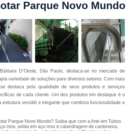
Cotar Parque Novo Mundo
Conformação com Tubo Tipo 
Conformação de Tubo sem Cost
Conformação em T
Conformação para Tub
o
Conformação Tubo de Metal
Tub
Corrimão Aço Tipo Galvani
Corrimão de A
Bárbara D’Oeste, São Paulo, destaca-se no mercado de
Corrimão de Aço Galvanizado e
pla variedade de soluções para diversos setores. Com mais
e
Corrimão em Aç
se destaca pela qualidade de seus produtos e serviços
Corrimão em Tubo de Aço Ga
cíficas de cada cliente. Um dos produtos em destaque é o
estrutura versátil e elegante que combina funcionalidade e
Corrimão Galvanizado com
Corrimão Galvaniza
 cotar Parque Novo Mundo? Saiba que com a Arte em Tubos
Corrimão de Ferro pa
ço inox, solda em aço inox e calandragem de cantoneira,