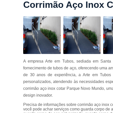
Corrimão Aço Inox 
Cortes a
laser
Cortes de
chapa
Curvament
de tubo
Dobra de
chapas
Dobras de
A empresa Arte em Tubos, sediada em Santa 
tubo
fornecimento de tubos de aço, oferecendo uma am
Empresas d
de 30 anos de experiência, a Arte em Tubos 
corte
personalizados, atendendo às necessidades espe
Guarda
corrimão aço inox cotar Parque Novo Mundo, uma 
corpos
carbono
design inovador.
Guarda
Precisa de informações sobre corrimão aço inox
corpos ferro
você pode achar serviços como guarda corpo de a