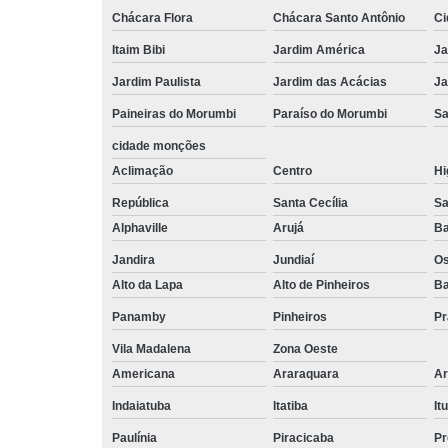
Chácara Flora
Chácara Santo Antônio
Ci
Itaim Bibi
Jardim América
Ja
Jardim Paulista
Jardim das Acácias
Ja
Paineiras do Morumbi
Paraíso do Morumbi
Sa
cidade monções
Aclimação
Centro
Hi
República
Santa Cecília
Sa
Alphaville
Arujá
Ba
Jandira
Jundiaí
O
Alto da Lapa
Alto de Pinheiros
Ba
Panamby
Pinheiros
Pr
Vila Madalena
Zona Oeste
Americana
Araraquara
Ar
Indaiatuba
Itatiba
Itu
Paulínia
Piracicaba
Pr