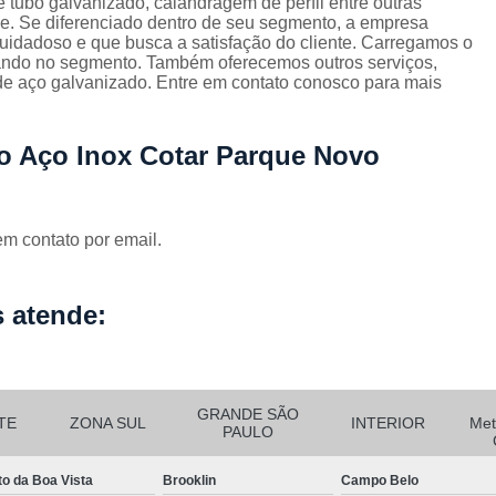
 tubo galvanizado, calandragem de perfil entre outras
Corrimão Escada Interna Ferro
C
e. Se diferenciado dentro de seu segmento, a empresa
idadoso e que busca a satisfação do cliente. Carregamos o
Corrimão Ferro de Escada
Corri
s
cando no segmento. Também oferecemos outros serviços,
e aço galvanizado. Entre em contato conosco para mais
Corrimão Ferro para Escada
Corrimão Ferro Quadrado
o Aço Inox Cotar Parque Novo
Corrimão com Ferro Tipo Galva
Corrimão de Escada de Ferro Ga
Corrimão de Galvanizad
em contato por email.
Corrimão em Ferro Galvan
o
 atende:
Corrimão Galvanizado
Corrimão Galvanizado Ferro
Corrimão de Inox para
GRANDE SÃO
Corrimão Escada Interna
TE
ZONA SUL
INTERIOR
Met
PAULO
Corrimão Inox de Escada
Corri
to da Boa Vista
Brooklin
Campo Belo