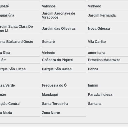
ubaté
Valinhos
Vinhedo
Curvamento de Tubos Do
Jardim Aeronave de
guariúna
Jardim Fernanda
Viracopos
Curvamento de Tubos Industria
rdim Santa Clara Do
Corte e Dobra Chapa
Corte e 
Jardim das Oliveiras
Nova Odessa
go Ll
Dobra Chapa de Alumínio
nta Bárbara d'Oeste
Sumaré
Vila Carlito
Dobra de Chapa de Al
la Rica
Vinhedo
americana
Dobra de Chapa de Ferro
Dobr
elém
Chácara do Piqueri
Ermelino Matarazzo
Dobradeira de Chapa
Dobra de 
rque São Lucas
Parque São Rafael
Penha
Dobra de Tubo Redondo
sa Verde
Freguesia do Ó
Imirim
Dobra Tubo com Maçarico
Dobra
mão
Mandaqui
Parada Inglesa
Dobra Tubo Quadrado
Dobra
gião Central
Santa Teresinha
Santana
Empresa Corte a Laser
Em
la Maria
Zona Norte
Empresa de Corte a Laser
Empresa de Corte a Laser Chapa Ga