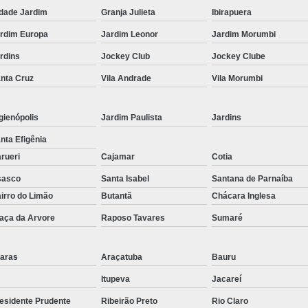
Corrimão Inox para Escada
dade Jardim
Granja Julieta
Ibirapuera
Corrimão Inox Quadrado
rdim Europa
Jardim Leonor
Jardim Morumbi
Corte a Laser Chapa Aço In
rdins
Jockey Club
Jockey Clube
Corte a Laser em Chapa
Cor
nta Cruz
Vila Andrade
Vila Morumbi
Corte a Laser Oxigênio
Corte e Dobra de Chapa a Laser
gienópolis
Jardim Paulista
Jardins
nta Efigênia
Solda a Laser
rueri
Cajamar
Cotia
Corte a Laser em Chapa de Aço
sasco
Santa Isabel
Santana de Parnaíba
Corte Chapa a Laser
C
irro do Limão
Butantã
Chácara Inglesa
Corte de Chapa a Laser
Corte d
aça da Arvore
Raposo Tavares
Sumaré
Corte de Chapa Inox a Laser
Cor
aras
Araçatuba
Bauru
Curvamento de Tubo
Itupeva
Jacareí
Curvamento de Tubos a 
esidente Prudente
Ribeirão Preto
Rio Claro
Curvamento de Tubos de Aç