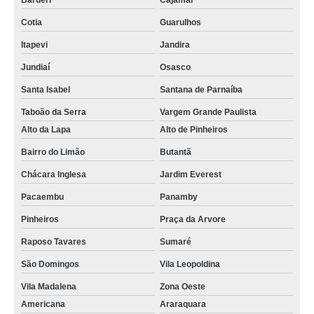
Barueri
Cajamar
Cotia
Guarulhos
Itapevi
Jandira
Jundiaí
Osasco
Santa Isabel
Santana de Parnaíba
Taboão da Serra
Vargem Grande Paulista
Alto da Lapa
Alto de Pinheiros
Bairro do Limão
Butantã
Chácara Inglesa
Jardim Everest
Pacaembu
Panamby
Pinheiros
Praça da Arvore
Raposo Tavares
Sumaré
São Domingos
Vila Leopoldina
Vila Madalena
Zona Oeste
Americana
Araraquara