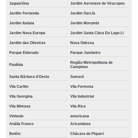
Jaguariúna
Jardim Aeronave de Viracopos
Jardim Fernanda
Jardim García
Jardim Itatiaia
Jardim Morumbi
Jardim Nova Europa
Jardim Santa Clara Do Lago Ll
Jardim das Oliveiras
Nova Odessa
Parque Eldorado
Parque Jambeiro
Região Metropolitana de
Paulínia
Campinas
Santa Bárbara d'Oeste
Sumaré
Vila Carlito
Vila Formosa
Vila Georgina
Vila Industrial
Vila Mimosa
Vila Rica
Vinhedo
americana
Anália Franco
Aricanduva
Belém
Chácara do Piqueri