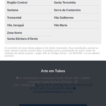
Região Central
Santa Teresinha
Santana
Serra da Cantareira
Tremembé
Vila Guilherme
Vila Jaraguá
Vila Maria
Zona Norte
Santa Bárbara d'Oeste
O conteúdo do texto desta página é de direito reservado. Sua reprodução, parcial ou
total, mesmo citando nossos links, é proibida sem a autorização do autor. Crime de
violação de direito autoral – artigo 184 do Código Penal –
Lei 9610/98 - Lei de direitos
autorais
.
Arte em Tubos
Av. Interdistrital Comendador Emílio Romi, 928 - Distrito
Industrial I Santa Bárbara D'Oeste - SP
CEP: 13456-120
(19) 3478-1086
(19) 3455-0843
(19)
97402-9007
(19) 99691-0680
comercial@artemtubos.com.br