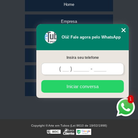
Home
Empresa
Olá! Fale agora pelo WhatsApp
Missão
Serviços
Insira seu telefone
Contato
Iniciar conversa
Mapa do site
1
Copyright © Arte em Tubos (Lei 9610 de 19/02/1998)
W3C