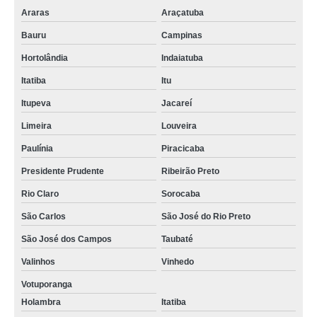
Araras
Araçatuba
Bauru
Campinas
Hortolândia
Indaiatuba
Itatiba
Itu
Itupeva
Jacareí
Limeira
Louveira
Paulínia
Piracicaba
Presidente Prudente
Ribeirão Preto
Rio Claro
Sorocaba
São Carlos
São José do Rio Preto
São José dos Campos
Taubaté
Valinhos
Vinhedo
Votuporanga
Holambra
Itatiba