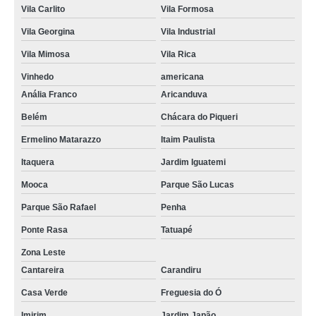
Vila Carlito
Vila Formosa
Vila Georgina
Vila Industrial
Vila Mimosa
Vila Rica
Vinhedo
americana
Anália Franco
Aricanduva
Belém
Chácara do Piqueri
Ermelino Matarazzo
Itaim Paulista
Itaquera
Jardim Iguatemi
Mooca
Parque São Lucas
Parque São Rafael
Penha
Ponte Rasa
Tatuapé
Zona Leste
Cantareira
Carandiru
Casa Verde
Freguesia do Ó
Imirim
Jardim Japão