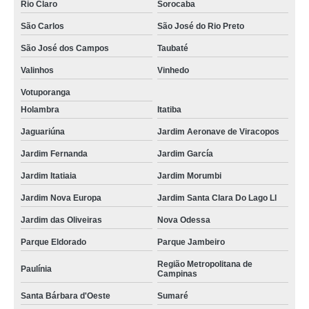
Rio Claro
Sorocaba
São Carlos
São José do Rio Preto
São José dos Campos
Taubaté
Valinhos
Vinhedo
Votuporanga
Holambra
Itatiba
Jaguariúna
Jardim Aeronave de Viracopos
Jardim Fernanda
Jardim García
Jardim Itatiaia
Jardim Morumbi
Jardim Nova Europa
Jardim Santa Clara Do Lago Ll
Jardim das Oliveiras
Nova Odessa
Parque Eldorado
Parque Jambeiro
Região Metropolitana de
Paulínia
Campinas
Santa Bárbara d'Oeste
Sumaré