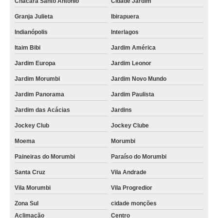
Chácara Santo Antônio
Cidade Jardim
Granja Julieta
Ibirapuera
Indianópolis
Interlagos
Itaim Bibi
Jardim América
Jardim Europa
Jardim Leonor
Jardim Morumbi
Jardim Novo Mundo
Jardim Panorama
Jardim Paulista
Jardim das Acácias
Jardins
Jockey Club
Jockey Clube
Moema
Morumbi
Paineiras do Morumbi
Paraíso do Morumbi
Santa Cruz
Vila Andrade
Vila Morumbi
Vila Progredior
Zona Sul
cidade monções
Aclimação
Centro