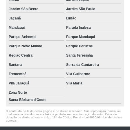
Jardim São Bento
Jardim São Paulo
Jaçanã
Limão
Mandaqui
Parada Inglesa
Parque Anhembi
Parque Mandaqui
Parque Novo Mundo
Parque Peruche
Região Central
Santa Teresinha
Santana
Serra da Cantareira
Tremembé
Vila Guilherme
Vila Jaraguá
Vila Maria
Zona Norte
Santa Bárbara d'Oeste
O conteúdo do texto desta página é de direito reservado. Sua reprodução, parcial ou
total, mesmo citando nossos links, é proibida sem a autorização do autor. Crime de
violação de direito autoral – artigo 184 do Código Penal –
Lei 9610/98 - Lei de direitos
autorais
.