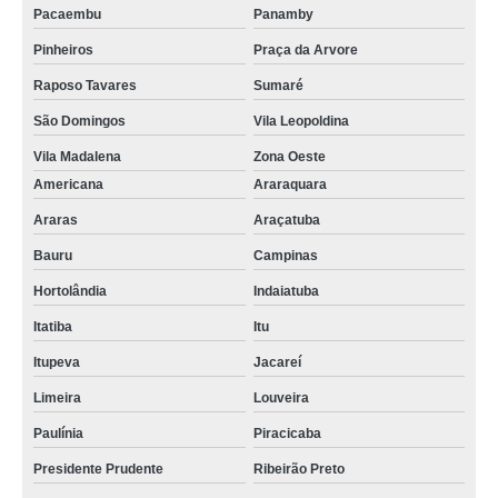
Pacaembu
Panamby
Pinheiros
Praça da Arvore
Raposo Tavares
Sumaré
São Domingos
Vila Leopoldina
Vila Madalena
Zona Oeste
Americana
Araraquara
Araras
Araçatuba
Bauru
Campinas
Hortolândia
Indaiatuba
Itatiba
Itu
Itupeva
Jacareí
Limeira
Louveira
Paulínia
Piracicaba
Presidente Prudente
Ribeirão Preto