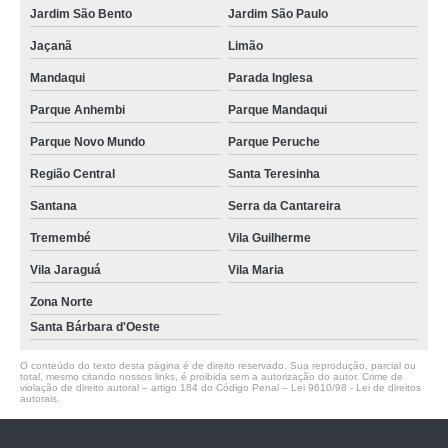
Jardim São Bento
Jardim São Paulo
Jaçanã
Limão
Mandaqui
Parada Inglesa
Parque Anhembi
Parque Mandaqui
Parque Novo Mundo
Parque Peruche
Região Central
Santa Teresinha
Santana
Serra da Cantareira
Tremembé
Vila Guilherme
Vila Jaraguá
Vila Maria
Zona Norte
Santa Bárbara d'Oeste
O conteúdo do texto desta página é de direito reservado. Sua reprodução, parcial ou
total, mesmo citando nossos links, é proibida sem a autorização do autor. Crime de
violação de direito autoral – artigo 184 do Código Penal –
Lei 9610/98 - Lei de direitos
autorais
.