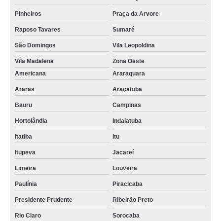
Pinheiros
Praça da Arvore
Raposo Tavares
Sumaré
São Domingos
Vila Leopoldina
Vila Madalena
Zona Oeste
Americana
Araraquara
Araras
Araçatuba
Bauru
Campinas
Hortolândia
Indaiatuba
Itatiba
Itu
Itupeva
Jacareí
Limeira
Louveira
Paulínia
Piracicaba
Presidente Prudente
Ribeirão Preto
Rio Claro
Sorocaba