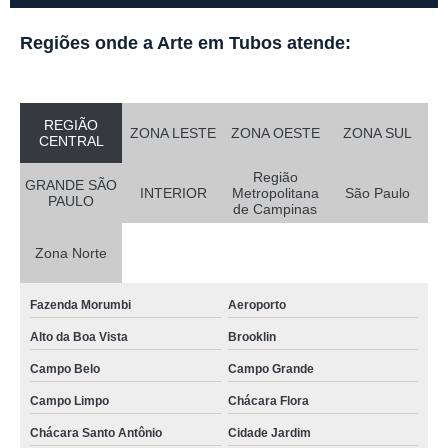
Regiões onde a Arte em Tubos atende:
REGIÃO
ZONA LESTE
ZONA OESTE
ZONA SUL
CENTRAL
Região
GRANDE SÃO
INTERIOR
Metropolitana
São Paulo
PAULO
de Campinas
Zona Norte
Fazenda Morumbi
Aeroporto
Alto da Boa Vista
Brooklin
Campo Belo
Campo Grande
Campo Limpo
Chácara Flora
Chácara Santo Antônio
Cidade Jardim