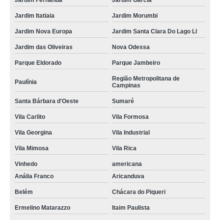
Jardim Fernanda
Jardim García
Jardim Itatiaia
Jardim Morumbi
Jardim Nova Europa
Jardim Santa Clara Do Lago Ll
Jardim das Oliveiras
Nova Odessa
Parque Eldorado
Parque Jambeiro
Região Metropolitana de
Paulínia
Campinas
Santa Bárbara d'Oeste
Sumaré
Vila Carlito
Vila Formosa
Vila Georgina
Vila Industrial
Vila Mimosa
Vila Rica
Vinhedo
americana
Anália Franco
Aricanduva
Belém
Chácara do Piqueri
Ermelino Matarazzo
Itaim Paulista