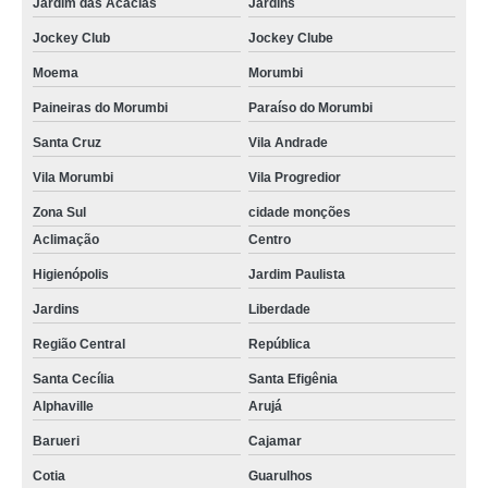
Jardim das Acácias
Jardins
Jockey Club
Jockey Clube
Moema
Morumbi
Paineiras do Morumbi
Paraíso do Morumbi
Santa Cruz
Vila Andrade
Vila Morumbi
Vila Progredior
Zona Sul
cidade monções
Aclimação
Centro
Higienópolis
Jardim Paulista
Jardins
Liberdade
Região Central
República
Santa Cecília
Santa Efigênia
Alphaville
Arujá
Barueri
Cajamar
Cotia
Guarulhos