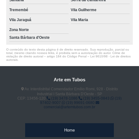
Santana
Serra da Cantareira
Tremembé
Vila Guilherme
Vila Jaraguá
Vila Maria
Zona Norte
Santa Bárbara d'Oeste
O conteúdo do texto desta página é de direito reservado. Sua reprodução, parcial ou
total, mesmo citando nossos links, é proibida sem a autorização do autor. Crime de
violação de direito autoral – artigo 184 do Código Penal –
Lei 9610/98 - Lei de direitos
autorais
.
Arte em Tubos
Av. Interdistrital Comendador Emílio Romi, 928 - Distrito
Industrial I Santa Bárbara D'Oeste - SP
CEP: 13456-120
(19) 3478-1086
(19) 3455-0843
(19)
97402-9007
(19) 99691-0680
comercial@artemtubos.com.br
Home