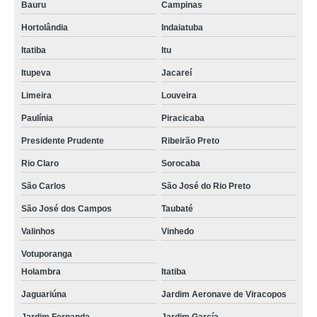
Bauru
Campinas
Hortolândia
Indaiatuba
Itatiba
Itu
Itupeva
Jacareí
Limeira
Louveira
Paulínia
Piracicaba
Presidente Prudente
Ribeirão Preto
Rio Claro
Sorocaba
São Carlos
São José do Rio Preto
São José dos Campos
Taubaté
Valinhos
Vinhedo
Votuporanga
Holambra
Itatiba
Jaguariúna
Jardim Aeronave de Viracopos