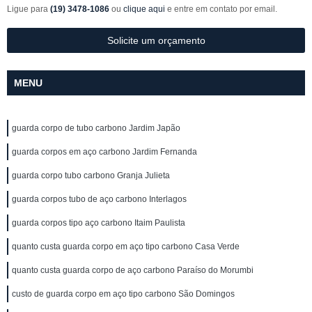
Ligue para
(19) 3478-1086
ou
clique aqui
e entre em contato por email.
Solicite um orçamento
MENU
guarda corpo de tubo carbono Jardim Japão
guarda corpos em aço carbono Jardim Fernanda
guarda corpo tubo carbono Granja Julieta
guarda corpos tubo de aço carbono Interlagos
guarda corpos tipo aço carbono Itaim Paulista
quanto custa guarda corpo em aço tipo carbono Casa Verde
quanto custa guarda corpo de aço carbono Paraíso do Morumbi
custo de guarda corpo em aço tipo carbono São Domingos