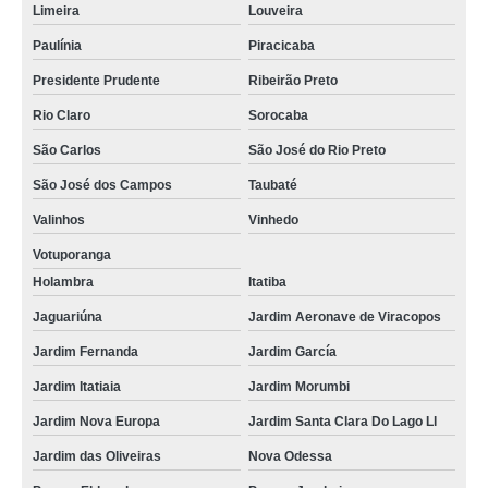
Limeira
Louveira
Paulínia
Piracicaba
Presidente Prudente
Ribeirão Preto
Rio Claro
Sorocaba
São Carlos
São José do Rio Preto
São José dos Campos
Taubaté
Valinhos
Vinhedo
Votuporanga
Holambra
Itatiba
Jaguariúna
Jardim Aeronave de Viracopos
Jardim Fernanda
Jardim García
Jardim Itatiaia
Jardim Morumbi
Jardim Nova Europa
Jardim Santa Clara Do Lago Ll
Jardim das Oliveiras
Nova Odessa