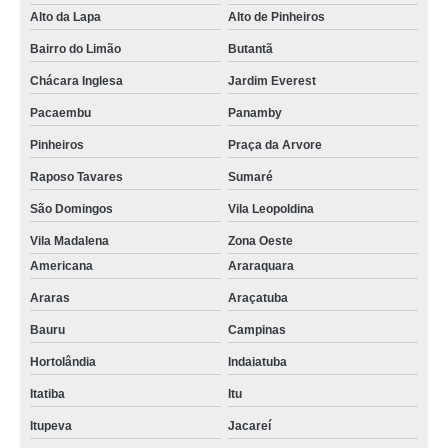
Alto da Lapa
Alto de Pinheiros
Bairro do Limão
Butantã
Chácara Inglesa
Jardim Everest
Pacaembu
Panamby
Pinheiros
Praça da Arvore
Raposo Tavares
Sumaré
São Domingos
Vila Leopoldina
Vila Madalena
Zona Oeste
Americana
Araraquara
Araras
Araçatuba
Bauru
Campinas
Hortolândia
Indaiatuba
Itatiba
Itu
Itupeva
Jacareí