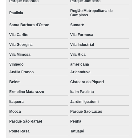
Parque Eldorado
Parque Jambeiro
Região Metropolitana de
Paulínia
Campinas
Santa Bárbara d'Oeste
Sumaré
Vila Carlito
Vila Formosa
Vila Georgina
Vila Industrial
Vila Mimosa
Vila Rica
Vinhedo
americana
Anália Franco
Aricanduva
Belém
Chácara do Piqueri
Ermelino Matarazzo
Itaim Paulista
Itaquera
Jardim Iguatemi
Mooca
Parque São Lucas
Parque São Rafael
Penha
Ponte Rasa
Tatuapé