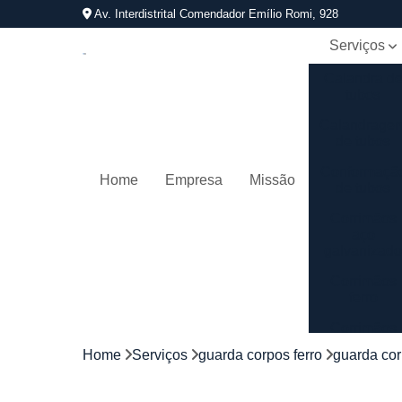
Av. Interdistrital Comendador Emílio Romi, 928
Serviços
Calandra d
tubos
Calandrage
de tubos
Conformaçã
Home
Empresa
Missão
de tubos
Corrimãos
aço
galvanizad
Corrimãos
ferro
Corrimãos
galvanizado
Home
Serviços
guarda corpos ferro
guarda cor
Corrimãos
inox