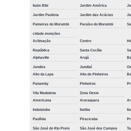
Itaim Bibi
Jardim América
Ja
Jardim Paulista
Jardim das Acácias
Ja
Paineiras do Morumbi
Paraíso do Morumbi
Sa
cidade monções
Aclimação
Centro
Hi
República
Santa Cecília
Sa
Alphaville
Arujá
Ba
Jandira
Jundiaí
O
Alto da Lapa
Alto de Pinheiros
Ba
Panamby
Pinheiros
Pr
Vila Madalena
Zona Oeste
Americana
Araraquara
Ar
Indaiatuba
Itatiba
Itu
Paulínia
Piracicaba
Pr
São José do Rio Preto
São José dos Campos
Ta