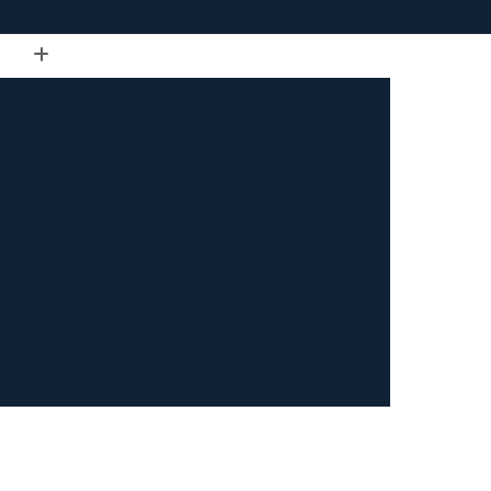
de Tubo Retangular
Calandra em Tubo
Tubo
Calandra Manual para Tubos
dra Tubo
Calandra Tubo Aço Carbono
landra Tubo de Ferro
Calandra Tubo Inox
do
Calandragem de Barra Chata
Calandragem de Materiais Ferrosos
ipo Ferrosos
Calandragem de Perfil
ragem em Tubo
Calandragem para Tubo
Calandragem Tubo Aço Inox
ço Inox
Calandragem Tubo Inox
Conformação com Tubo de Metal