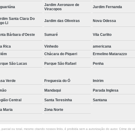
Jardim Aeronave de
guariúna
Jardim Fernanda
Curvamento de Tubos Do
Viracopos
rdim Santa Clara Do
Curvamento de Tubos Industria
Jardim das Oliveiras
Nova Odessa
go Ll
Corte e Dobra Chapa
Corte e 
nta Bárbara d'Oeste
Sumaré
Vila Carlito
Dobra Chapa de Alumínio
la Rica
Vinhedo
americana
Dobra de Chapa de Al
elém
Chácara do Piqueri
Ermelino Matarazzo
Dobra de Chapa de Ferro
Dobr
rque São Lucas
Parque São Rafael
Penha
Dobradeira de Chapa
Dobra de 
Dobra de Tubo Redondo
sa Verde
Freguesia do Ó
Imirim
mão
Mandaqui
Dobra Tubo com Maçarico
Parada Inglesa
Dobra
gião Central
Santa Teresinha
Santana
Dobra Tubo Quadrado
Dobra
la Maria
Zona Norte
Empresa Corte a Laser
Em
Empresa de Corte a Laser
parcial ou total, mesmo citando nossos links, é proibida sem a autorização do autor. Crime de vi
Empresa de Corte a Laser Chapa Ga