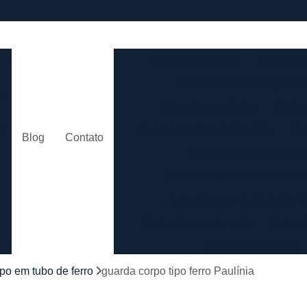
e
Calandra de Tubo
Calandra 
Calandra Hidráulica para 
m
Calandra para Tubo
Calan
Calandra Tubo de Alumínio
Ca
o
Blog
Contato
Calandra Tubo Quadra
Calandragem de Cantoneira
o
Calandragem de Materiais T
Calandragem de Tubo
Caland
Calandragem Tubo
s
Calandragem Tubo em A
po em tubo de ferro
guarda corpo tipo ferro Paulínia
Conformação com Tubo