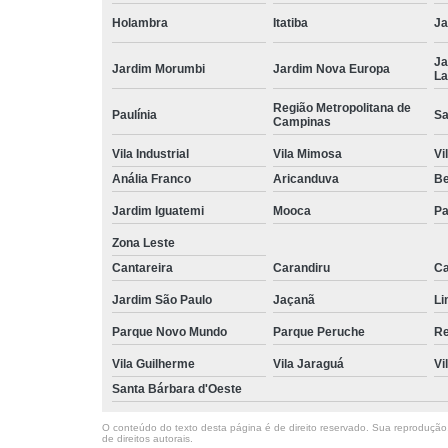
Holambra
Itatiba
Ja
Ja
Jardim Morumbi
Jardim Nova Europa
La
Região Metropolitana de
Paulínia
Sa
Campinas
Vila Industrial
Vila Mimosa
Vi
Anália Franco
Aricanduva
B
Jardim Iguatemi
Mooca
Pa
Zona Leste
Cantareira
Carandiru
Ca
Jardim São Paulo
Jaçanã
Li
Parque Novo Mundo
Parque Peruche
Re
Vila Guilherme
Vila Jaraguá
Vi
Santa Bárbara d'Oeste
O conteúdo do texto desta página é de direito reservado. Sua reprodução, 
de direitos autorais
.