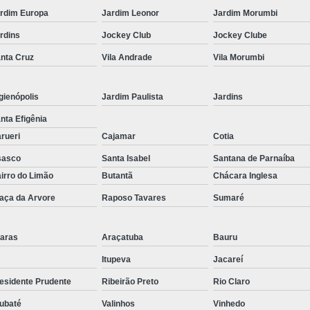
Corrimão Inox para Escada
rdim Europa
Jardim Leonor
Jardim Morumbi
Corrimão Inox Quadrado
rdins
Jockey Club
Jockey Clube
Corte a Laser Chapa Aço In
nta Cruz
Vila Andrade
Vila Morumbi
Corte a Laser em Chapa
Cor
Corte a Laser Oxigênio
gienópolis
Jardim Paulista
Jardins
Corte e Dobra de Chapa a Laser
nta Efigênia
rueri
Cajamar
Cotia
Solda a Laser
sasco
Santa Isabel
Santana de Parnaíba
Corte a Laser em Chapa de Aço
irro do Limão
Butantã
Chácara Inglesa
Corte Chapa a Laser
C
aça da Arvore
Raposo Tavares
Sumaré
Corte de Chapa a Laser
Corte d
Corte de Chapa Inox a Laser
Cor
aras
Araçatuba
Bauru
Curvamento de Tubo
Itupeva
Jacareí
esidente Prudente
Ribeirão Preto
Rio Claro
Curvamento de Tubos a 
ubaté
Valinhos
Vinhedo
Curvamento de Tubos de Aç