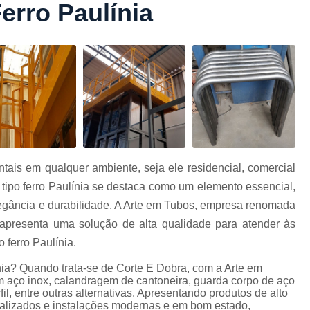
erro Paulínia
Conformação com Tubo Tipo 
Conformação de Tubo sem Cost
Conformação em T
Conformação para Tub
o
Conformação Tubo de Metal
Tub
Corrimão Aço Tipo Galvani
Corrimão de A
ais em qualquer ambiente, seja ele residencial, comercial
Corrimão de Aço Galvanizado e
 tipo ferro Paulínia se destaca como um elemento essencial,
e
Corrimão em Aç
gância e durabilidade. A Arte em Tubos, empresa renomada
Corrimão em Tubo de Aço Ga
apresenta uma solução de alta qualidade para atender às
 ferro Paulínia.
Corrimão Galvanizado com
ínia? Quando trata-se de Corte E Dobra, com a Arte em
Corrimão Galvaniza
m aço inox, calandragem de cantoneira, guarda corpo de aço
Corrimão de Ferro pa
l, entre outras alternativas. Apresentando produtos de alto
ializados e instalações modernas e em bom estado,