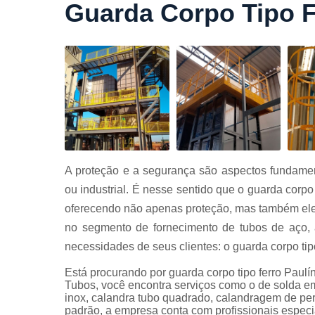
Guarda Corpo Tipo F
Cortes a
laser
Cortes de
chapa
Curvament
de tubo
Dobra de
chapas
Dobras de
A proteção e a segurança são aspectos fundament
tubo
ou industrial. É nesse sentido que o guarda corpo
Empresas d
oferecendo não apenas proteção, mas também ele
corte
no segmento de fornecimento de tubos de aço, 
Guarda
necessidades de seus clientes: o guarda corpo tipo
corpos
carbono
Está procurando por guarda corpo tipo ferro Paul
Guarda
Tubos, você encontra serviços como o de solda e
corpos ferro
inox, calandra tubo quadrado, calandragem de perfi
padrão, a empresa conta com profissionais espec