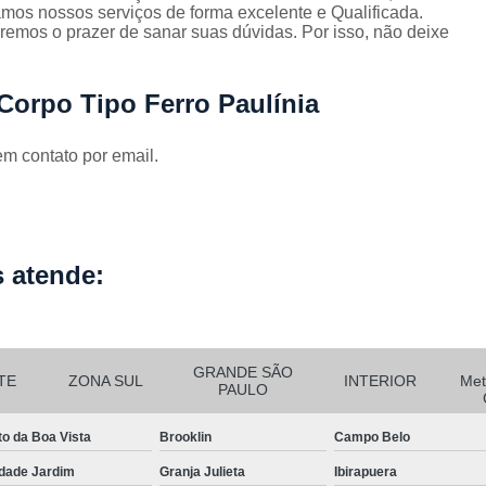
Corrimão Escada Interna Ferro
C
mos nossos serviços de forma excelente e Qualificada.
emos o prazer de sanar suas dúvidas. Por isso, não deixe
Corrimão Ferro de Escada
Corri
s
Corrimão Ferro para Escada
Corpo Tipo Ferro Paulínia
Corrimão Ferro Quadrado
em contato por email.
Corrimão com Ferro Tipo Galva
Corrimão de Escada de Ferro Ga
Corrimão de Galvanizad
Corrimão em Ferro Galvan
 atende:
o
Corrimão Galvanizado
Corrimão Galvanizado Ferro
GRANDE SÃO
Corrimão de Inox para
TE
ZONA SUL
INTERIOR
Met
PAULO
Corrimão Escada Interna
to da Boa Vista
Brooklin
Campo Belo
Corrimão Inox de Escada
Corri
dade Jardim
Granja Julieta
Ibirapuera