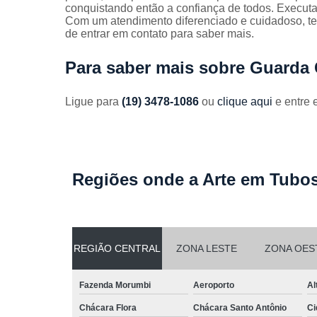
Guarda
conquistando então a confiança de todos. Executa
corpos
Com um atendimento diferenciado e cuidadoso, ter
galvanizado
de entrar em contato para saber mais.
Guarda
Para saber mais sobre Guarda 
corpos inox
Serviços de
Ligue para
(19) 3478-1086
ou
clique aqui
e entre 
dobra
Soldas em
aço
Soldas em
Regiões onde a Arte em Tubos
aço carbon
REGIÃO CENTRAL
ZONA LESTE
ZONA OES
Fazenda Morumbi
Aeroporto
Al
Chácara Flora
Chácara Santo Antônio
Ci