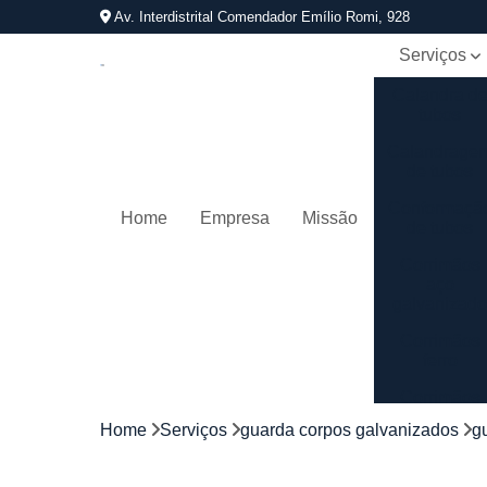
Av. Interdistrital Comendador Emílio Romi, 928
Serviços
Calandra d
tubos
Calandrage
de tubos
Conformaçã
Home
Empresa
Missão
de tubos
Corrimãos
aço
galvanizad
Corrimãos
ferro
Corrimãos
galvanizado
Home
Serviços
guarda corpos galvanizados
g
Corrimãos
inox