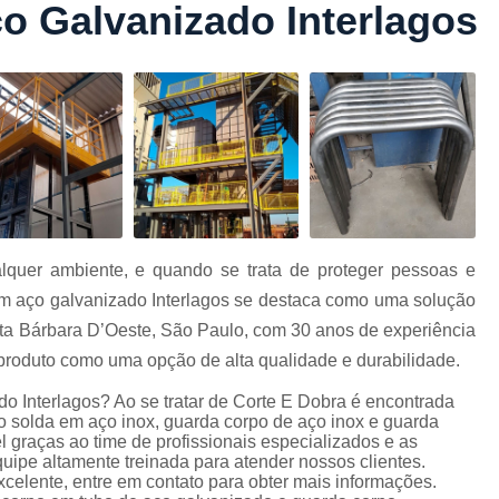
 Galvanizado Interlagos
Conformação com Tubo Tipo 
Conformação de Tubo sem Cost
Conformação em T
Conformação para Tub
o
Conformação Tubo de Metal
Tub
Corrimão Aço Tipo Galvani
Corrimão de A
quer ambiente, e quando se trata de proteger pessoas e
Corrimão de Aço Galvanizado e
em aço galvanizado Interlagos se destaca como uma solução
e
Corrimão em Aç
ta Bárbara D’Oeste, São Paulo, com 30 anos de experiência
Corrimão em Tubo de Aço Ga
produto como uma opção de alta qualidade e durabilidade.
Corrimão Galvanizado com
o Interlagos? Ao se tratar de Corte E Dobra é encontrada
 solda em aço inox, guarda corpo de aço inox e guarda
Corrimão Galvaniza
l graças ao time de profissionais especializados e as
ipe altamente treinada para atender nossos clientes.
Corrimão de Ferro pa
celente, entre em contato para obter mais informações.