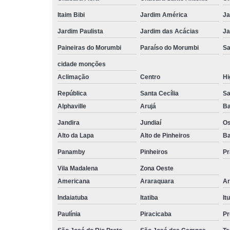
Itaim Bibi
Jardim América
Ja
Jardim Paulista
Jardim das Acácias
Ja
Paineiras do Morumbi
Paraíso do Morumbi
Sa
cidade monções
Aclimação
Centro
Hi
República
Santa Cecília
Sa
Alphaville
Arujá
Ba
Jandira
Jundiaí
O
Alto da Lapa
Alto de Pinheiros
Ba
Panamby
Pinheiros
Pr
Vila Madalena
Zona Oeste
Americana
Araraquara
Ar
Indaiatuba
Itatiba
Itu
Paulínia
Piracicaba
Pr