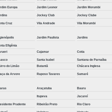
Corrimão Inox para Escada
rdim Europa
Jardim Leonor
Jardim Morumbi
Corrimão Inox Quadrado
rdins
Jockey Club
Jockey Clube
Corte a Laser Chapa Aço In
nta Cruz
Vila Andrade
Vila Morumbi
Corte a Laser em Chapa
Cor
Corte a Laser Oxigênio
gienópolis
Jardim Paulista
Jardins
Corte e Dobra de Chapa a Laser
nta Efigênia
Solda a Laser
rueri
Cajamar
Cotia
Corte a Laser em Chapa de Aço
sasco
Santa Isabel
Santana de Parnaíba
irro do Limão
Butantã
Chácara Inglesa
Corte Chapa a Laser
C
aça da Arvore
Raposo Tavares
Sumaré
Corte de Chapa a Laser
Corte d
Corte de Chapa Inox a Laser
Cor
aras
Araçatuba
Bauru
Curvamento de Tubo
Itupeva
Jacareí
Curvamento de Tubos a 
esidente Prudente
Ribeirão Preto
Rio Claro
Curvamento de Tubos de Aç