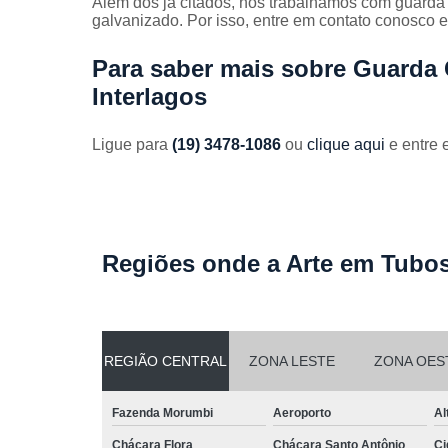
Além dos já citados, nós trabalhamos com guarda
Guarda
galvanizado. Por isso, entre em contato conosco e
corpos
galvanizado
Para saber mais sobre Guarda
Guarda
Interlagos
corpos inox
Serviços de
Ligue para
(19) 3478-1086
ou
clique aqui
e entre 
dobra
Soldas em
aço
Soldas em
aço carbon
Regiões onde a Arte em Tubos
REGIÃO CENTRAL
ZONA LESTE
ZONA OES
Fazenda Morumbi
Aeroporto
Al
Chácara Flora
Chácara Santo Antônio
Ci