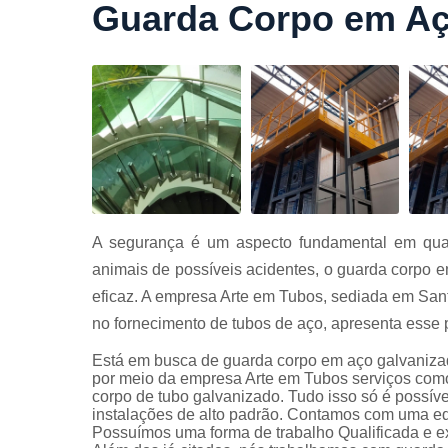
Guarda Corpo em Aço
Cortes a
laser
Cortes de
chapa
Curvament
de tubo
Dobra de
chapas
Dobras de
A segurança é um aspecto fundamental em qual
tubo
animais de possíveis acidentes, o guarda corpo 
Empresas d
eficaz. A empresa Arte em Tubos, sediada em San
corte
no fornecimento de tubos de aço, apresenta esse 
Guarda
corpos
Está em busca de guarda corpo em aço galvanizad
carbono
por meio da empresa Arte em Tubos serviços como
corpo de tubo galvanizado. Tudo isso só é possíve
Guarda
instalações de alto padrão. Contamos com uma equ
corpos ferro
Possuímos uma forma de trabalho Qualificada e ex