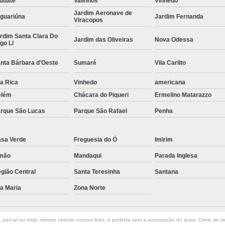
ubaté
Valinhos
Vinhedo
Jardim Aeronave de
Curvamento de Tubos Do
guariúna
Jardim Fernanda
Viracopos
Curvamento de Tubos Industria
rdim Santa Clara Do
Jardim das Oliveiras
Nova Odessa
go Ll
Corte e Dobra Chapa
Corte e 
nta Bárbara d'Oeste
Sumaré
Vila Carlito
Dobra Chapa de Alumínio
la Rica
Vinhedo
Dobra de Chapa de Al
americana
elém
Chácara do Piqueri
Ermelino Matarazzo
Dobra de Chapa de Ferro
Dobr
rque São Lucas
Parque São Rafael
Penha
Dobradeira de Chapa
Dobra de 
Dobra de Tubo Redondo
sa Verde
Freguesia do Ó
Imirim
Dobra Tubo com Maçarico
Dobra
mão
Mandaqui
Parada Inglesa
Dobra Tubo Quadrado
Dobra
gião Central
Santa Teresinha
Santana
Empresa Corte a Laser
Em
la Maria
Zona Norte
Empresa de Corte a Laser
Empresa de Corte a Laser Chapa Ga
parcial ou total, mesmo citando nossos links, é proibida sem a autorização do autor. Crime de vi