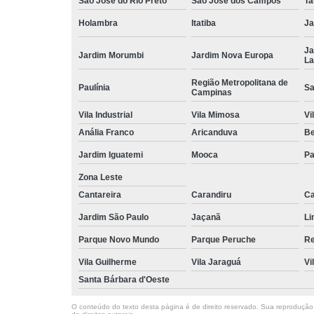
São José do Rio Preto
São José dos Campos
Ta
Holambra
Itatiba
Ja
Ja
Jardim Morumbi
Jardim Nova Europa
La
Região Metropolitana de
Paulínia
Sa
Campinas
Vila Industrial
Vila Mimosa
Vi
Anália Franco
Aricanduva
B
Jardim Iguatemi
Mooca
Pa
Zona Leste
Cantareira
Carandiru
Ca
Jardim São Paulo
Jaçanã
Li
Parque Novo Mundo
Parque Peruche
Re
Vila Guilherme
Vila Jaraguá
Vi
Santa Bárbara d'Oeste
O conteúdo do texto desta página é de direito reservado. Sua reprodução, 