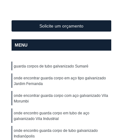
Metal
Conformação de Tubo de Metal
ura
Conformação de Tubos com Costura
ubo
Conformação para Tubo
Solicite um orçamento
o de Metal
Conformação Tubo
MENU
o Conformação
Corrimão Aço Galvanizado
zado
Corrimão de Aço Galvanizado
guarda corpos de tubo galvanizado Sumaré
ço Galvanizado de Escada
m Escada
onde encontrar guarda corpo em aço tipo galvanizado
Corrimão em Aço Galvanizado
Jardim Fernanda
o Galvanizado para Escada
onde encontrar guarda corpo com aço galvanizado Vila
lvanizado
Corrimão Galvanizado Aço
Morumbi
 Aço
Corrimão Galvanizado de Aço
onde encontro guarda corpo em tubo de aço
galvanizado Vila Industrial
do em Aço
Corrimão de Ferro
onde encontro guarda corpo de tubo galvanizado
ra Escada
Corrimão em Ferro
Indianópolis