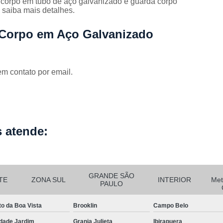
 corpo em tubo de aço galvanizado e guarda corpo
Corrimão Escada Interna Ferro
C
 saiba mais detalhes.
Corrimão Ferro de Escada
Corri
s
 Corpo em Aço Galvanizado
Corrimão Ferro para Escada
Corrimão Ferro Quadrado
Corrimão com Ferro Tipo Galva
em contato por email.
Corrimão de Escada de Ferro Ga
Corrimão de Galvanizad
Corrimão em Ferro Galvan
o
 atende:
Corrimão Galvanizado
Corrimão Galvanizado Ferro
Corrimão de Inox para
GRANDE SÃO
TE
ZONA SUL
INTERIOR
Met
PAULO
Corrimão Escada Interna
to da Boa Vista
Brooklin
Campo Belo
Corrimão Inox de Escada
Corri
dade Jardim
Granja Julieta
Ibirapuera