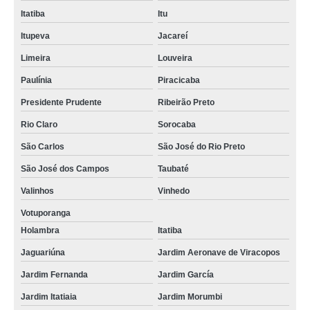
Itatiba
Itu
Itupeva
Jacareí
Limeira
Louveira
Paulínia
Piracicaba
Presidente Prudente
Ribeirão Preto
Rio Claro
Sorocaba
São Carlos
São José do Rio Preto
São José dos Campos
Taubaté
Valinhos
Vinhedo
Votuporanga
Holambra
Itatiba
Jaguariúna
Jardim Aeronave de Viracopos
Jardim Fernanda
Jardim García
Jardim Itatiaia
Jardim Morumbi