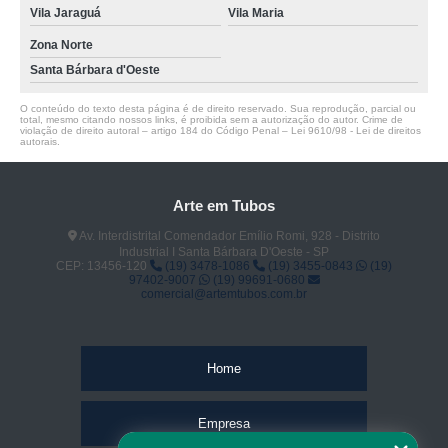
Vila Jaraguá
Vila Maria
Zona Norte
Santa Bárbara d'Oeste
O conteúdo do texto desta página é de direito reservado. Sua reprodução, parcial ou
total, mesmo citando nossos links, é proibida sem a autorização do autor. Crime de
violação de direito autoral – artigo 184 do Código Penal –
Lei 9610/98 - Lei de direitos
autorais
.
Arte em Tubos
Av. Interdistrital Comendador Emílio Romi, 928 - Distrito
Industrial I Santa Bárbara D'Oeste - SP
CEP: 13456-120
(19) 3478-1086
(19) 3455-0843
(19)
97402-9007
(19) 99691-0680
comercial@artemtubos.com.br
Home
Empresa