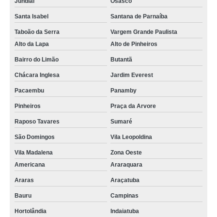
Jundiaí
Osasco
Santa Isabel
Santana de Parnaíba
Taboão da Serra
Vargem Grande Paulista
Alto da Lapa
Alto de Pinheiros
Bairro do Limão
Butantã
Chácara Inglesa
Jardim Everest
Pacaembu
Panamby
Pinheiros
Praça da Arvore
Raposo Tavares
Sumaré
São Domingos
Vila Leopoldina
Vila Madalena
Zona Oeste
Americana
Araraquara
Araras
Araçatuba
Bauru
Campinas
Hortolândia
Indaiatuba