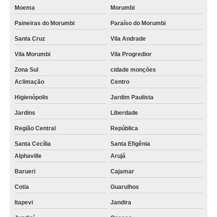
Moema
Morumbi
Paineiras do Morumbi
Paraíso do Morumbi
Santa Cruz
Vila Andrade
Vila Morumbi
Vila Progredior
Zona Sul
cidade monções
Aclimação
Centro
Higienópolis
Jardim Paulista
Jardins
Liberdade
Região Central
República
Santa Cecília
Santa Efigênia
Alphaville
Arujá
Barueri
Cajamar
Cotia
Guarulhos
Itapevi
Jandira