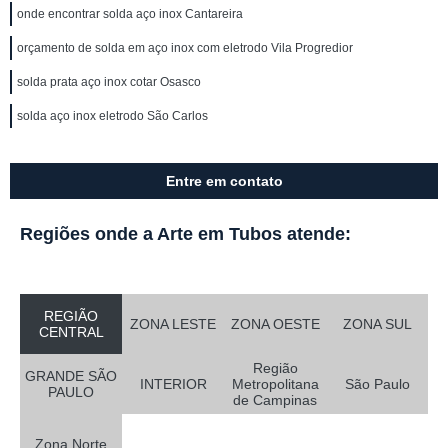
onde encontrar solda aço inox Cantareira
orçamento de solda em aço inox com eletrodo Vila Progredior
solda prata aço inox cotar Osasco
solda aço inox eletrodo São Carlos
Entre em contato
Regiões onde a Arte em Tubos atende:
REGIÃO
ZONA LESTE
ZONA OESTE
ZONA SUL
CENTRAL
Região
GRANDE SÃO
INTERIOR
Metropolitana
São Paulo
PAULO
de Campinas
Zona Norte