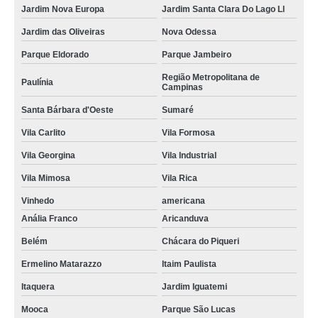
Jardim Nova Europa
Jardim Santa Clara Do Lago Ll
Jardim das Oliveiras
Nova Odessa
Parque Eldorado
Parque Jambeiro
Região Metropolitana de
Paulínia
Campinas
Santa Bárbara d'Oeste
Sumaré
Vila Carlito
Vila Formosa
Vila Georgina
Vila Industrial
Vila Mimosa
Vila Rica
Vinhedo
americana
Anália Franco
Aricanduva
Belém
Chácara do Piqueri
Ermelino Matarazzo
Itaim Paulista
Itaquera
Jardim Iguatemi
Mooca
Parque São Lucas