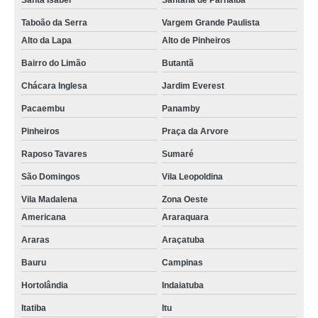
Santa Isabel
Santana de Parnaíba
Taboão da Serra
Vargem Grande Paulista
Alto da Lapa
Alto de Pinheiros
Bairro do Limão
Butantã
Chácara Inglesa
Jardim Everest
Pacaembu
Panamby
Pinheiros
Praça da Arvore
Raposo Tavares
Sumaré
São Domingos
Vila Leopoldina
Vila Madalena
Zona Oeste
Americana
Araraquara
Araras
Araçatuba
Bauru
Campinas
Hortolândia
Indaiatuba
Itatiba
Itu