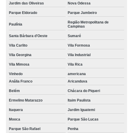
Jardim das Oliveiras
Nova Odessa
Parque Eldorado
Parque Jambeiro
Região Metropolitana de
Paulínia
Campinas
Santa Bárbara d'Oeste
Sumaré
Vila Carlito
Vila Formosa
Vila Georgina
Vila Industrial
Vila Mimosa
Vila Rica
Vinhedo
americana
Anália Franco
Aricanduva
Belém
Chácara do Piqueri
Ermelino Matarazzo
Itaim Paulista
Itaquera
Jardim Iguatemi
Mooca
Parque São Lucas
Parque São Rafael
Penha