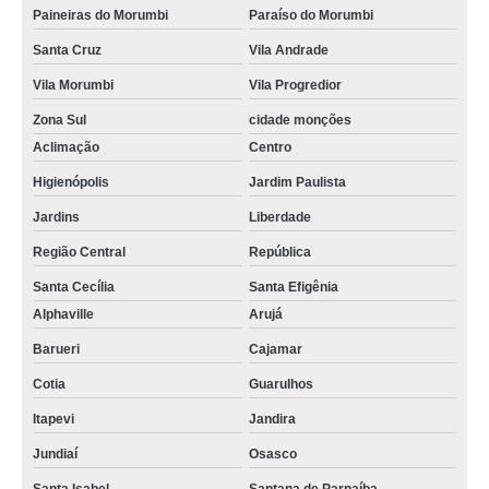
Paineiras do Morumbi
Paraíso do Morumbi
Santa Cruz
Vila Andrade
Vila Morumbi
Vila Progredior
Zona Sul
cidade monções
Aclimação
Centro
Higienópolis
Jardim Paulista
Jardins
Liberdade
Região Central
República
Santa Cecília
Santa Efigênia
Alphaville
Arujá
Barueri
Cajamar
Cotia
Guarulhos
Itapevi
Jandira
Jundiaí
Osasco