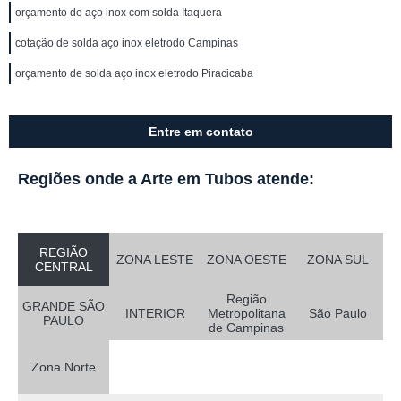
orçamento de aço inox com solda Itaquera
cotação de solda aço inox eletrodo Campinas
orçamento de solda aço inox eletrodo Piracicaba
Entre em contato
Regiões onde a Arte em Tubos atende:
REGIÃO
ZONA LESTE
ZONA OESTE
ZONA SUL
CENTRAL
Região
GRANDE SÃO
INTERIOR
Metropolitana
São Paulo
PAULO
de Campinas
Zona Norte