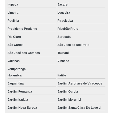
Itupeva
Jacareí
Limeira
Louveira
Paulínia
Piracicaba
Presidente Prudente
Ribeirão Preto
Rio Claro
Sorocaba
São Carlos
São José do Rio Preto
São José dos Campos
Taubaté
Valinhos
Vinhedo
Votuporanga
Holambra
Itatiba
Jaguariúna
Jardim Aeronave de Viracopos
Jardim Fernanda
Jardim García
Jardim Itatiaia
Jardim Morumbi
Jardim Nova Europa
Jardim Santa Clara Do Lago Ll