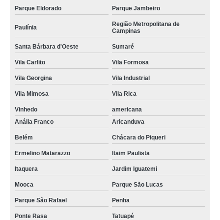
Parque Eldorado
Parque Jambeiro
Região Metropolitana de
Paulínia
Campinas
Santa Bárbara d'Oeste
Sumaré
Vila Carlito
Vila Formosa
Vila Georgina
Vila Industrial
Vila Mimosa
Vila Rica
Vinhedo
americana
Anália Franco
Aricanduva
Belém
Chácara do Piqueri
Ermelino Matarazzo
Itaim Paulista
Itaquera
Jardim Iguatemi
Mooca
Parque São Lucas
Parque São Rafael
Penha
Ponte Rasa
Tatuapé