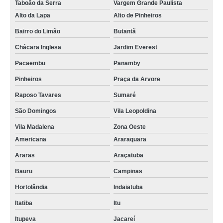
Taboão da Serra
Vargem Grande Paulista
Alto da Lapa
Alto de Pinheiros
Bairro do Limão
Butantã
Chácara Inglesa
Jardim Everest
Pacaembu
Panamby
Pinheiros
Praça da Arvore
Raposo Tavares
Sumaré
São Domingos
Vila Leopoldina
Vila Madalena
Zona Oeste
Americana
Araraquara
Araras
Araçatuba
Bauru
Campinas
Hortolândia
Indaiatuba
Itatiba
Itu
Itupeva
Jacareí