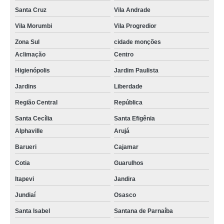
Santa Cruz
Vila Andrade
Vila Morumbi
Vila Progredior
Zona Sul
cidade monções
Aclimação
Centro
Higienópolis
Jardim Paulista
Jardins
Liberdade
Região Central
República
Santa Cecília
Santa Efigênia
Alphaville
Arujá
Barueri
Cajamar
Cotia
Guarulhos
Itapevi
Jandira
Jundiaí
Osasco
Santa Isabel
Santana de Parnaíba