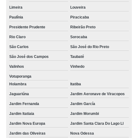
Limeira
Louveira
Paulínia
Piracicaba
Presidente Prudente
Ribeirão Preto
Rio Claro
Sorocaba
São Carlos
São José do Rio Preto
São José dos Campos
Taubaté
Valinhos
Vinhedo
Votuporanga
Holambra
Itatiba
Jaguariúna
Jardim Aeronave de Viracopos
Jardim Fernanda
Jardim García
Jardim Itatiaia
Jardim Morumbi
Jardim Nova Europa
Jardim Santa Clara Do Lago Ll
Jardim das Oliveiras
Nova Odessa