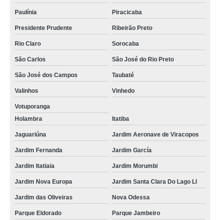
Paulínia
Piracicaba
Presidente Prudente
Ribeirão Preto
Rio Claro
Sorocaba
São Carlos
São José do Rio Preto
São José dos Campos
Taubaté
Valinhos
Vinhedo
Votuporanga
Holambra
Itatiba
Jaguariúna
Jardim Aeronave de Viracopos
Jardim Fernanda
Jardim García
Jardim Itatiaia
Jardim Morumbi
Jardim Nova Europa
Jardim Santa Clara Do Lago Ll
Jardim das Oliveiras
Nova Odessa
Parque Eldorado
Parque Jambeiro