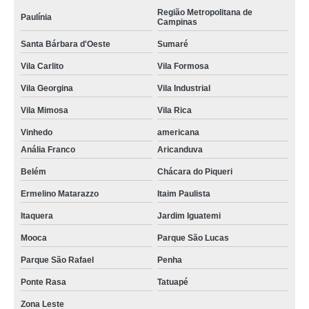
Região Metropolitana de
Paulínia
Campinas
Santa Bárbara d'Oeste
Sumaré
Vila Carlito
Vila Formosa
Vila Georgina
Vila Industrial
Vila Mimosa
Vila Rica
Vinhedo
americana
Anália Franco
Aricanduva
Belém
Chácara do Piqueri
Ermelino Matarazzo
Itaim Paulista
Itaquera
Jardim Iguatemi
Mooca
Parque São Lucas
Parque São Rafael
Penha
Ponte Rasa
Tatuapé
Zona Leste