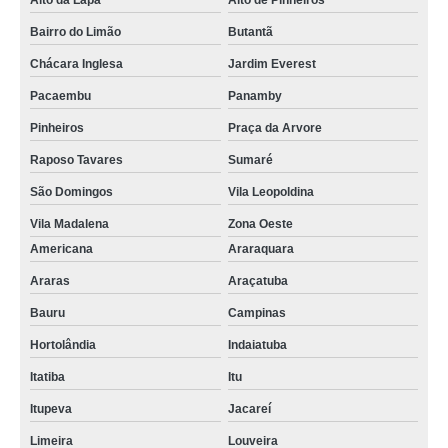
Alto da Lapa
Alto de Pinheiros
Bairro do Limão
Butantã
Chácara Inglesa
Jardim Everest
Pacaembu
Panamby
Pinheiros
Praça da Arvore
Raposo Tavares
Sumaré
São Domingos
Vila Leopoldina
Vila Madalena
Zona Oeste
Americana
Araraquara
Araras
Araçatuba
Bauru
Campinas
Hortolândia
Indaiatuba
Itatiba
Itu
Itupeva
Jacareí
Limeira
Louveira