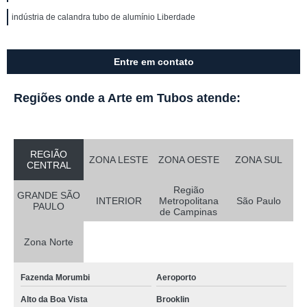
indústria de calandra tubo de alumínio Liberdade
Entre em contato
Regiões onde a Arte em Tubos atende:
REGIÃO
ZONA LESTE
ZONA OESTE
ZONA SUL
CENTRAL
Região
GRANDE SÃO
INTERIOR
Metropolitana
São Paulo
PAULO
de Campinas
Zona Norte
Fazenda Morumbi
Aeroporto
Alto da Boa Vista
Brooklin