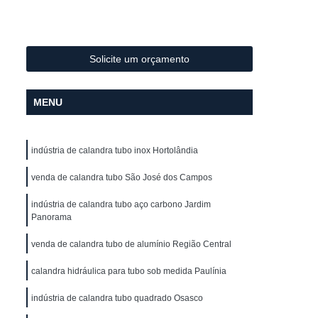
Metal
Conformação de Tubo de Metal
ura
Conformação de Tubos com Costura
ubo
Conformação para Tubo
Solicite um orçamento
o de Metal
Conformação Tubo
MENU
o Conformação
Corrimão Aço Galvanizado
zado
Corrimão de Aço Galvanizado
indústria de calandra tubo inox Hortolândia
ço Galvanizado de Escada
m Escada
venda de calandra tubo São José dos Campos
Corrimão em Aço Galvanizado
o Galvanizado para Escada
indústria de calandra tubo aço carbono Jardim
Panorama
lvanizado
Corrimão Galvanizado Aço
venda de calandra tubo de alumínio Região Central
 Aço
Corrimão Galvanizado de Aço
calandra hidráulica para tubo sob medida Paulínia
do em Aço
Corrimão de Ferro
ra Escada
indústria de calandra tubo quadrado Osasco
Corrimão em Ferro