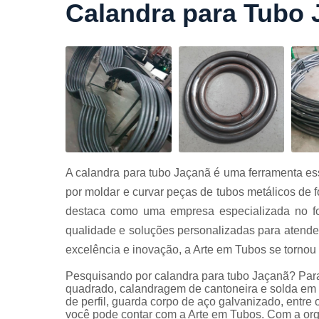
Calandra para Tubo 
Cortes a
laser
Cortes de
chapa
Curvament
de tubo
Dobra de
chapas
Dobras de
A calandra para tubo Jaçanã é uma ferramenta ess
tubo
por moldar e curvar peças de tubos metálicos de f
Empresas d
destaca como uma empresa especializada no for
corte
qualidade e soluções personalizadas para atend
Guarda
excelência e inovação, a Arte em Tubos se tornou
corpos
carbono
Pesquisando por calandra para tubo Jaçanã? Para
Guarda
quadrado, calandragem de cantoneira e solda em 
corpos ferro
de perfil, guarda corpo de aço galvanizado, entr
você pode contar com a Arte em Tubos. Com a org