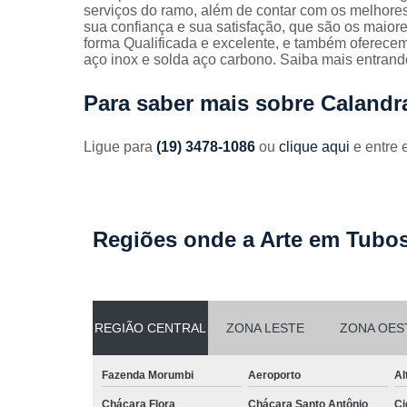
Guarda
serviços do ramo, além de contar com os melhores
corpos
sua confiança e sua satisfação, que são os maio
galvanizado
forma Qualificada e excelente, e também oferecem
aço inox e solda aço carbono. Saiba mais entran
Guarda
corpos inox
Para saber mais sobre Calandr
Serviços de
dobra
Ligue para
(19) 3478-1086
ou
clique aqui
e entre 
Soldas em
aço
Soldas em
aço carbon
Regiões onde a Arte em Tubos
REGIÃO CENTRAL
ZONA LESTE
ZONA OES
Fazenda Morumbi
Aeroporto
Al
Chácara Flora
Chácara Santo Antônio
Ci