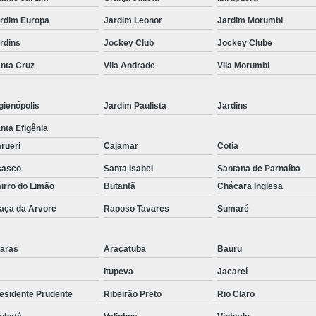
Corrimão Inox para Escada
rdim Europa
Jardim Leonor
Jardim Morumbi
Corrimão Inox Quadrado
rdins
Jockey Club
Jockey Clube
Corte a Laser Chapa Aço In
nta Cruz
Vila Andrade
Vila Morumbi
Corte a Laser em Chapa
Cor
Corte a Laser Oxigênio
gienópolis
Jardim Paulista
Jardins
Corte e Dobra de Chapa a Laser
nta Efigênia
Solda a Laser
rueri
Cajamar
Cotia
Corte a Laser em Chapa de Aço
sasco
Santa Isabel
Santana de Parnaíba
irro do Limão
Butantã
Chácara Inglesa
Corte Chapa a Laser
C
aça da Arvore
Raposo Tavares
Sumaré
Corte de Chapa a Laser
Corte d
Corte de Chapa Inox a Laser
Cor
aras
Araçatuba
Bauru
Curvamento de Tubo
Itupeva
Jacareí
Curvamento de Tubos a 
esidente Prudente
Ribeirão Preto
Rio Claro
Curvamento de Tubos de Aç