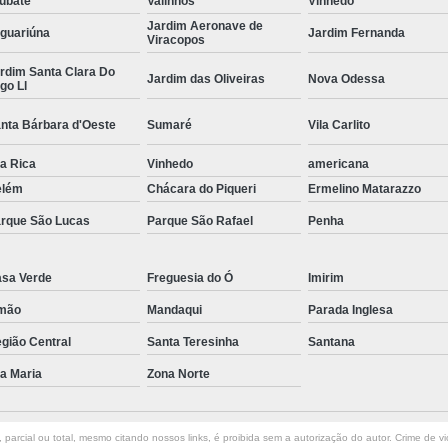
ubaté
Valinhos
Vinhedo
Jardim Aeronave de
Curvamento de Tubos Do
guariúna
Jardim Fernanda
Viracopos
Curvamento de Tubos Industria
rdim Santa Clara Do
Jardim das Oliveiras
Nova Odessa
go Ll
Corte e Dobra Chapa
Corte e 
nta Bárbara d'Oeste
Sumaré
Vila Carlito
Dobra Chapa de Alumínio
la Rica
Vinhedo
Dobra de Chapa de Al
americana
elém
Chácara do Piqueri
Ermelino Matarazzo
Dobra de Chapa de Ferro
Dobr
rque São Lucas
Parque São Rafael
Penha
Dobradeira de Chapa
Dobra de 
Dobra de Tubo Redondo
sa Verde
Freguesia do Ó
Imirim
Dobra Tubo com Maçarico
Dobra
mão
Mandaqui
Parada Inglesa
Dobra Tubo Quadrado
Dobra
gião Central
Santa Teresinha
Santana
Empresa Corte a Laser
Em
la Maria
Zona Norte
Empresa de Corte a Laser
Empresa de Corte a Laser Chapa Ga
parcial ou total, mesmo citando nossos links, é proibida sem a autorização do autor. Crime de vi