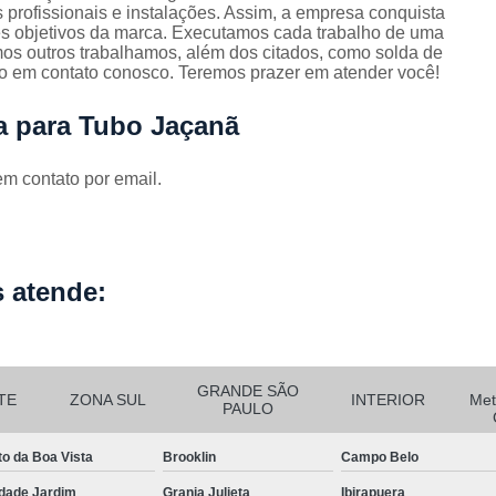
Corrimão Escada Interna Ferro
C
 profissionais e instalações. Assim, a empresa conquista
res objetivos da marca. Executamos cada trabalho de uma
Corrimão Ferro de Escada
Corri
s
os outros trabalhamos, além dos citados, como solda de
do em contato conosco. Teremos prazer em atender você!
Corrimão Ferro para Escada
a para Tubo Jaçanã
Corrimão Ferro Quadrado
Corrimão com Ferro Tipo Galva
em contato por email.
Corrimão de Escada de Ferro Ga
Corrimão de Galvanizad
Corrimão em Ferro Galvan
o
 atende:
Corrimão Galvanizado
Corrimão Galvanizado Ferro
Corrimão de Inox para
GRANDE SÃO
TE
ZONA SUL
INTERIOR
Met
PAULO
Corrimão Escada Interna
to da Boa Vista
Brooklin
Campo Belo
Corrimão Inox de Escada
Corri
dade Jardim
Granja Julieta
Ibirapuera