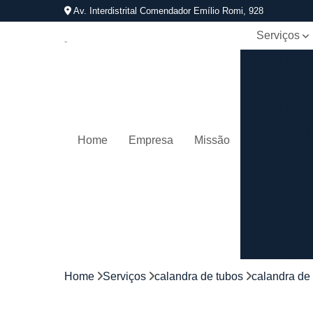
Av. Interdistrital Comendador Emílio Romi, 928
Serviços
Calandra d
tubos
Calandrage
de tubos
Conformaçã
Home
Empresa
Missão
de tubos
Corrimãos
aço
galvanizad
Corrimãos
ferro
Corrimãos
galvanizado
Home
Serviços
calandra de tubos
calandra de 
Corrimãos
inox