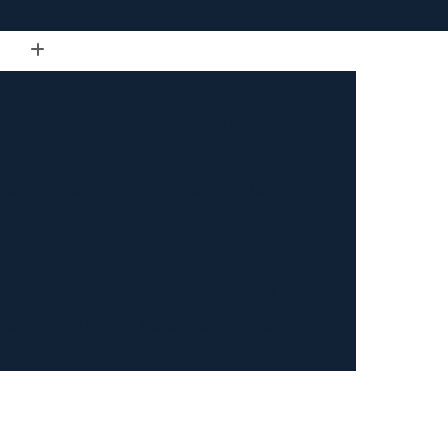
de Tubo Retangular
Calandra em Tubo
Tubo
Calandra Manual para Tubos
dra Tubo
Calandra Tubo Aço Carbono
landra Tubo de Ferro
Calandra Tubo Inox
do
Calandragem de Barra Chata
Calandragem de Materiais Ferrosos
ipo Ferrosos
Calandragem de Perfil
ragem em Tubo
Calandragem para Tubo
Calandragem Tubo Aço Inox
ço Inox
Calandragem Tubo Inox
Conformação com Tubo de Metal