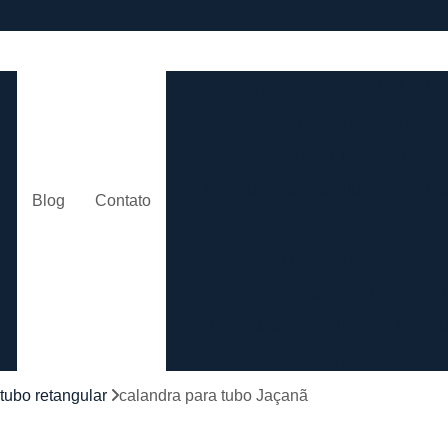
e
Calandra de Tubo
Calandra 
Calandra Hidráulica para 
m
Calandra para Tubo
Calan
Calandra Tubo de Alumínio
Ca
o
Blog
Contato
Calandra Tubo Quadra
Calandragem de Cantoneira
o
Calandragem de Materiais T
Calandragem de Tubo
Caland
Calandragem Tubo
s
Calandragem Tubo em A
tubo retangular
calandra para tubo Jaçanã
Conformação com Tubo