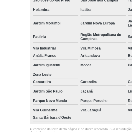
São José do Rio Preto
São José dos Campos
Ta
Holambra
Itatiba
Ja
Ja
Jardim Morumbi
Jardim Nova Europa
La
Região Metropolitana de
Paulínia
Sa
Campinas
Vila Industrial
Vila Mimosa
Vi
Anália Franco
Aricanduva
B
Jardim Iguatemi
Mooca
Pa
Zona Leste
Cantareira
Carandiru
Ca
Jardim São Paulo
Jaçanã
Li
Parque Novo Mundo
Parque Peruche
Re
Vila Guilherme
Vila Jaraguá
Vi
Santa Bárbara d'Oeste
O conteúdo do texto desta página é de direito reservado. Sua reprodução, 