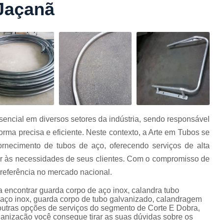
Jaçanã
Conformação com Tubo Tipo 
Conformação de Tubo sem Cost
Conformação em T
Conformação para Tub
o
Conformação Tubo de Metal
Tub
Corrimão Aço Tipo Galvani
Corrimão de A
encial em diversos setores da indústria, sendo responsável
Corrimão de Aço Galvanizado e
orma precisa e eficiente. Neste contexto, a Arte em Tubos se
e
Corrimão em Aç
necimento de tubos de aço, oferecendo serviços de alta
Corrimão em Tubo de Aço Ga
er às necessidades de seus clientes. Com o compromisso de
 referência no mercado nacional.
Corrimão Galvanizado com
 encontrar guarda corpo de aço inox, calandra tubo
Corrimão Galvaniza
aço inox, guarda corpo de tubo galvanizado, calandragem
Corrimão de Ferro pa
e outras opções de serviços do segmento de Corte E Dobra,
anização você consegue tirar as suas dúvidas sobre os