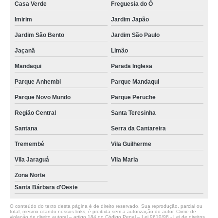
Casa Verde
Freguesia do Ó
Imirim
Jardim Japão
Jardim São Bento
Jardim São Paulo
Jaçanã
Limão
Mandaqui
Parada Inglesa
Parque Anhembi
Parque Mandaqui
Parque Novo Mundo
Parque Peruche
Região Central
Santa Teresinha
Santana
Serra da Cantareira
Tremembé
Vila Guilherme
Vila Jaraguá
Vila Maria
Zona Norte
Santa Bárbara d'Oeste
O conteúdo do texto desta página é de direito reservado. Sua reprodução, parcial ou
total, mesmo citando nossos links, é proibida sem a autorização do autor. Crime de
violação de direito autoral – artigo 184 do Código Penal –
Lei 9610/98 - Lei de direitos