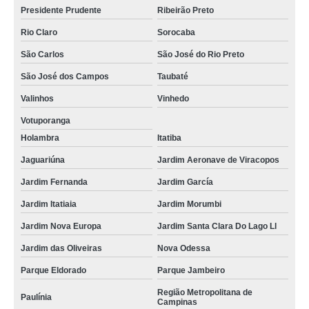
Presidente Prudente
Ribeirão Preto
Rio Claro
Sorocaba
São Carlos
São José do Rio Preto
São José dos Campos
Taubaté
Valinhos
Vinhedo
Votuporanga
Holambra
Itatiba
Jaguariúna
Jardim Aeronave de Viracopos
Jardim Fernanda
Jardim García
Jardim Itatiaia
Jardim Morumbi
Jardim Nova Europa
Jardim Santa Clara Do Lago Ll
Jardim das Oliveiras
Nova Odessa
Parque Eldorado
Parque Jambeiro
Região Metropolitana de
Paulínia
Campinas