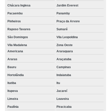
Chácara Inglesa
Jardim Everest
Pacaembu
Panamby
Pinheiros
Praça da Arvore
Raposo Tavares
Sumaré
São Domingos
Vila Leopoldina
Vila Madalena
Zona Oeste
Americana
Araraquara
Araras
Araçatuba
Bauru
Campinas
Hortolândia
Indaiatuba
Itatiba
Itu
Itupeva
Jacareí
Limeira
Louveira
Paulínia
Piracicaba