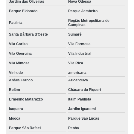
Jardim das Oliveiras
Nova Odessa
Parque Eldorado
Parque Jambeiro
Região Metropolitana de
Paulínia
Campinas
Santa Bárbara d'Oeste
Sumaré
Vila Carlito
Vila Formosa
Vila Georgina
Vila Industrial
Vila Mimosa
Vila Rica
Vinhedo
americana
Anália Franco
Aricanduva
Belém
Chácara do Piqueri
Ermelino Matarazzo
Itaim Paulista
Itaquera
Jardim Iguatemi
Mooca
Parque São Lucas
Parque São Rafael
Penha