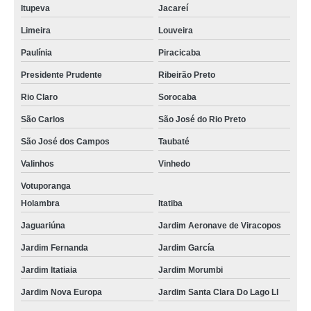
Itupeva
Jacareí
Limeira
Louveira
Paulínia
Piracicaba
Presidente Prudente
Ribeirão Preto
Rio Claro
Sorocaba
São Carlos
São José do Rio Preto
São José dos Campos
Taubaté
Valinhos
Vinhedo
Votuporanga
Holambra
Itatiba
Jaguariúna
Jardim Aeronave de Viracopos
Jardim Fernanda
Jardim García
Jardim Itatiaia
Jardim Morumbi
Jardim Nova Europa
Jardim Santa Clara Do Lago Ll