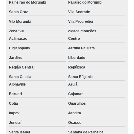
Paineiras do Morumbi
Paraíso do Morumbi
Santa Cruz
Vila Andrade
Vila Morumbi
Vila Progredior
Zona Sul
cidade monções
Aclimação
Centro
Higienópolis
Jardim Paulista
Jardins
Liberdade
Região Central
República
Santa Cecília
Santa Efigênia
Alphaville
Arujá
Barueri
Cajamar
Cotia
Guarulhos
Itapevi
Jandira
Jundiaí
Osasco
Santa Isabel
Santana de Parnaíba