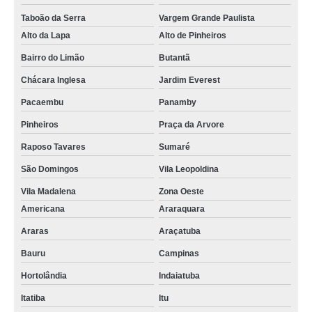
Taboão da Serra
Vargem Grande Paulista
Alto da Lapa
Alto de Pinheiros
Bairro do Limão
Butantã
Chácara Inglesa
Jardim Everest
Pacaembu
Panamby
Pinheiros
Praça da Arvore
Raposo Tavares
Sumaré
São Domingos
Vila Leopoldina
Vila Madalena
Zona Oeste
Americana
Araraquara
Araras
Araçatuba
Bauru
Campinas
Hortolândia
Indaiatuba
Itatiba
Itu