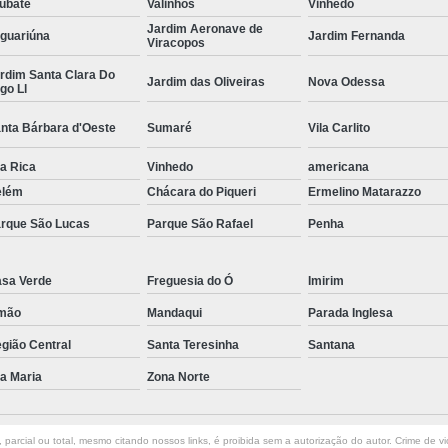
ubaté
Valinhos
Vinhedo
Curvamento de Tubos Do
Jardim Aeronave de
guariúna
Jardim Fernanda
Viracopos
Curvamento de Tubos Industria
rdim Santa Clara Do
Jardim das Oliveiras
Nova Odessa
go Ll
Corte e Dobra Chapa
Corte e 
nta Bárbara d'Oeste
Sumaré
Vila Carlito
Dobra Chapa de Alumínio
Dobra de Chapa de Al
la Rica
Vinhedo
americana
elém
Chácara do Piqueri
Ermelino Matarazzo
Dobra de Chapa de Ferro
Dobr
rque São Lucas
Parque São Rafael
Penha
Dobradeira de Chapa
Dobra de 
Dobra de Tubo Redondo
sa Verde
Freguesia do Ó
Imirim
Dobra Tubo com Maçarico
Dobra
mão
Mandaqui
Parada Inglesa
Dobra Tubo Quadrado
Dobra
gião Central
Santa Teresinha
Santana
Empresa Corte a Laser
Em
la Maria
Zona Norte
Empresa de Corte a Laser
Empresa de Corte a Laser Chapa Ga
parcial ou total, mesmo citando nossos links, é proibida sem a autorização do autor. Crime de vi