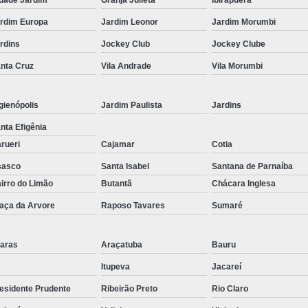
Corrimão Inox para Escada
rdim Europa
Jardim Leonor
Jardim Morumbi
Corrimão Inox Quadrado
rdins
Jockey Club
Jockey Clube
Corte a Laser Chapa Aço In
nta Cruz
Vila Andrade
Vila Morumbi
Corte a Laser em Chapa
Cor
Corte a Laser Oxigênio
gienópolis
Jardim Paulista
Jardins
Corte e Dobra de Chapa a Laser
nta Efigênia
Solda a Laser
rueri
Cajamar
Cotia
Corte a Laser em Chapa de Aço
sasco
Santa Isabel
Santana de Parnaíba
irro do Limão
Butantã
Chácara Inglesa
Corte Chapa a Laser
C
aça da Arvore
Raposo Tavares
Sumaré
Corte de Chapa a Laser
Corte d
Corte de Chapa Inox a Laser
Cor
aras
Araçatuba
Bauru
Curvamento de Tubo
Itupeva
Jacareí
Curvamento de Tubos a 
esidente Prudente
Ribeirão Preto
Rio Claro
Curvamento de Tubos de Aç