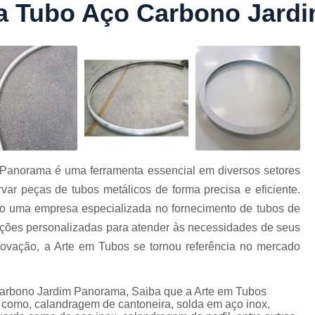
ra Tubo Aço Carbono Jar
Conformação com Tubo Tipo 
Conformação de Tubo sem Cost
Conformação em T
Conformação para Tub
o
Conformação Tubo de Metal
Tub
Corrimão Aço Tipo Galvani
Corrimão de A
m Panorama é uma ferramenta essencial em diversos setores
Corrimão de Aço Galvanizado e
var peças de tubos metálicos de forma precisa e eficiente.
e
Corrimão em Aç
mo uma empresa especializada no fornecimento de tubos de
Corrimão em Tubo de Aço Ga
luções personalizadas para atender às necessidades de seus
novação, a Arte em Tubos se tornou referência no mercado
Corrimão Galvanizado com
Corrimão Galvaniza
 carbono Jardim Panorama, Saiba que a Arte em Tubos
Corrimão de Ferro pa
 como, calandragem de cantoneira, solda em aço inox,