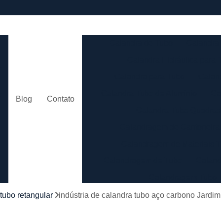
e
Calandra de Tubo
Calandra 
Calandra Hidráulica para 
m
Calandra para Tubo
Calan
Calandra Tubo de Alumínio
Ca
o
Blog
Contato
Calandra Tubo Quadra
Calandragem de Cantoneira
o
Calandragem de Materiais T
Calandragem de Tubo
Caland
Calandragem Tubo
s
Calandragem Tubo em A
tubo retangular
indústria de calandra tubo aço carbono Jard
Conformação com Tubo