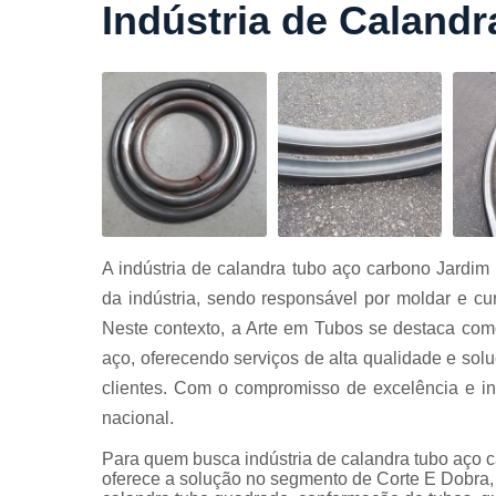
Indústria de Caland
Cortes a
laser
Cortes de
chapa
Curvament
de tubo
Dobra de
chapas
Dobras de
A indústria de calandra tubo aço carbono Jardi
tubo
da indústria, sendo responsável por moldar e cur
Empresas d
Neste contexto, a Arte em Tubos se destaca co
corte
aço, oferecendo serviços de alta qualidade e so
Guarda
clientes. Com o compromisso de excelência e i
corpos
carbono
nacional.
Guarda
Para quem busca indústria de calandra tubo aço
corpos ferro
oferece a solução no segmento de Corte E Dobra,