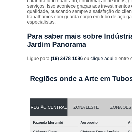
calandra tubo quadrado, conformação de tubos, gua
Guarda
serviços. Isso acontece graças aos investimentos
corpos
qualidade, buscando sempre a satisfação do clien
galvanizado
trabalhamos com guarda corpo em tubo de aço ga
especialistas.
Guarda
corpos inox
Para saber mais sobre Indústr
Serviços de
Jardim Panorama
dobra
Soldas em
Ligue para
(19) 3478-1086
ou
clique aqui
e entre 
aço
Soldas em
aço carbon
Regiões onde a Arte em Tubos
REGIÃO CENTRAL
ZONA LESTE
ZONA OES
Fazenda Morumbi
Aeroporto
Al
Chácara Flora
Chácara Santo Antônio
Ci