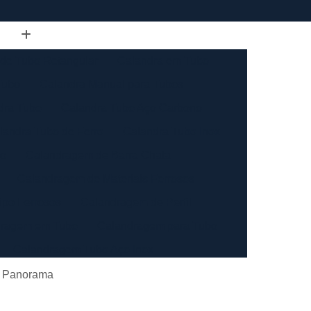
de Tubo Retangular
Calandra em Tubo
Tubo
Calandra Manual para Tubos
dra Tubo
Calandra Tubo Aço Carbono
landra Tubo de Ferro
Calandra Tubo Inox
do
Calandragem de Barra Chata
Calandragem de Materiais Ferrosos
ipo Ferrosos
Calandragem de Perfil
ragem em Tubo
Calandragem para Tubo
Calandragem Tubo Aço Inox
ço Inox
Calandragem Tubo Inox
im Panorama
Conformação com Tubo de Metal