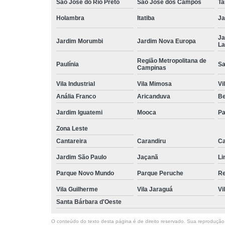
São José do Rio Preto
São José dos Campos
Ta
Holambra
Itatiba
Ja
Ja
Jardim Morumbi
Jardim Nova Europa
La
Região Metropolitana de
Paulínia
Sa
Campinas
Vila Industrial
Vila Mimosa
Vi
Anália Franco
Aricanduva
B
Jardim Iguatemi
Mooca
Pa
Zona Leste
Cantareira
Carandiru
Ca
Jardim São Paulo
Jaçanã
Li
Parque Novo Mundo
Parque Peruche
Re
Vila Guilherme
Vila Jaraguá
Vi
Santa Bárbara d'Oeste
O conteúdo do texto desta página é de direito reservado. Sua reprodução, 