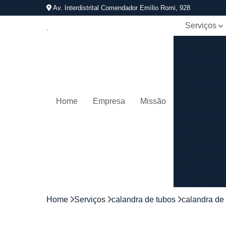
Av. Interdistrital Comendador Emílio Romi, 928
Serviços
Calandra d
tubos
Calandrage
de tubos
Conformaçã
Home
Empresa
Missão
de tubos
Corrimãos
aço
galvanizad
Corrimãos
ferro
Corrimãos
galvanizado
Home
Serviços
calandra de tubos
calandra de 
Corrimãos
inox