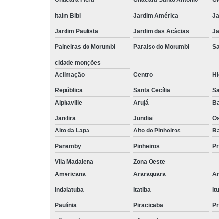
Itaim Bibi
Jardim América
Ja
Jardim Paulista
Jardim das Acácias
Ja
Paineiras do Morumbi
Paraíso do Morumbi
Sa
cidade monções
Aclimação
Centro
Hi
República
Santa Cecília
Sa
Alphaville
Arujá
Ba
Jandira
Jundiaí
O
Alto da Lapa
Alto de Pinheiros
Ba
Panamby
Pinheiros
Pr
Vila Madalena
Zona Oeste
Americana
Araraquara
Ar
Indaiatuba
Itatiba
Itu
Paulínia
Piracicaba
Pr