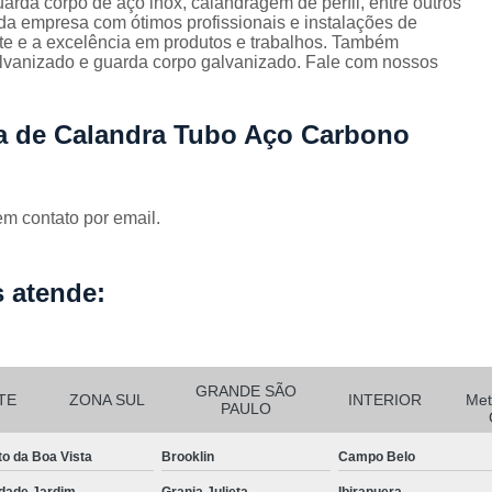
rda corpo de aço inox, calandragem de perfil, entre outros
Corrimão Escada Interna Ferro
C
 da empresa com ótimos profissionais e instalações de
te e a excelência em produtos e trabalhos. Também
Corrimão Ferro de Escada
Corri
s
lvanizado e guarda corpo galvanizado. Fale com nossos
Corrimão Ferro para Escada
Corrimão Ferro Quadrado
ia de Calandra Tubo Aço Carbono
Corrimão com Ferro Tipo Galva
Corrimão de Escada de Ferro Ga
em contato por email.
Corrimão de Galvanizad
Corrimão em Ferro Galvan
o
 atende:
Corrimão Galvanizado
Corrimão Galvanizado Ferro
Corrimão de Inox para
GRANDE SÃO
TE
ZONA SUL
INTERIOR
Met
PAULO
Corrimão Escada Interna
Corrimão Inox de Escada
Corri
to da Boa Vista
Brooklin
Campo Belo
dade Jardim
Granja Julieta
Ibirapuera