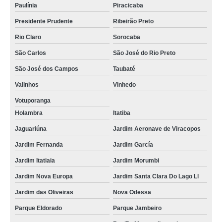
Paulínia
Piracicaba
Presidente Prudente
Ribeirão Preto
Rio Claro
Sorocaba
São Carlos
São José do Rio Preto
São José dos Campos
Taubaté
Valinhos
Vinhedo
Votuporanga
Holambra
Itatiba
Jaguariúna
Jardim Aeronave de Viracopos
Jardim Fernanda
Jardim García
Jardim Itatiaia
Jardim Morumbi
Jardim Nova Europa
Jardim Santa Clara Do Lago Ll
Jardim das Oliveiras
Nova Odessa
Parque Eldorado
Parque Jambeiro