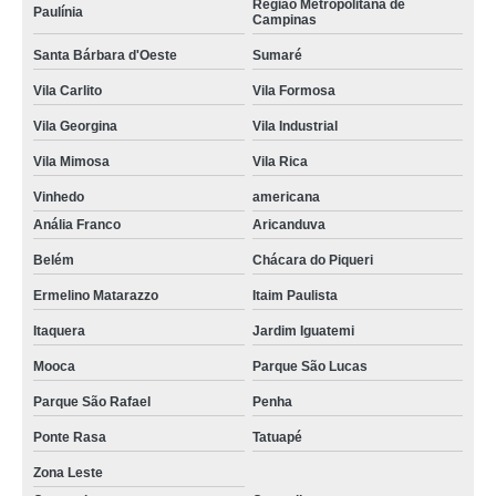
Região Metropolitana de
Paulínia
Campinas
Santa Bárbara d'Oeste
Sumaré
Vila Carlito
Vila Formosa
Vila Georgina
Vila Industrial
Vila Mimosa
Vila Rica
Vinhedo
americana
Anália Franco
Aricanduva
Belém
Chácara do Piqueri
Ermelino Matarazzo
Itaim Paulista
Itaquera
Jardim Iguatemi
Mooca
Parque São Lucas
Parque São Rafael
Penha
Ponte Rasa
Tatuapé
Zona Leste