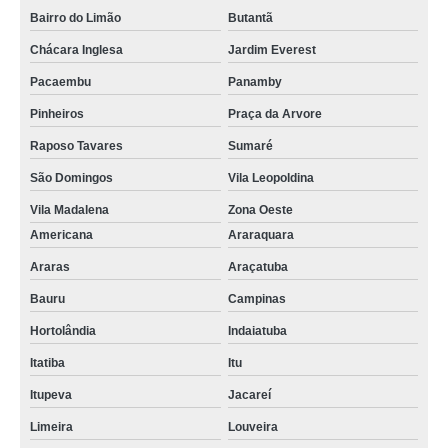
Bairro do Limão
Butantã
Chácara Inglesa
Jardim Everest
Pacaembu
Panamby
Pinheiros
Praça da Arvore
Raposo Tavares
Sumaré
São Domingos
Vila Leopoldina
Vila Madalena
Zona Oeste
Americana
Araraquara
Araras
Araçatuba
Bauru
Campinas
Hortolândia
Indaiatuba
Itatiba
Itu
Itupeva
Jacareí
Limeira
Louveira