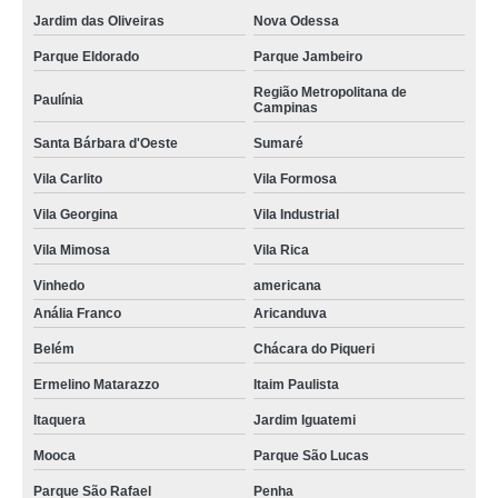
Jardim das Oliveiras
Nova Odessa
Parque Eldorado
Parque Jambeiro
Região Metropolitana de
Paulínia
Campinas
Santa Bárbara d'Oeste
Sumaré
Vila Carlito
Vila Formosa
Vila Georgina
Vila Industrial
Vila Mimosa
Vila Rica
Vinhedo
americana
Anália Franco
Aricanduva
Belém
Chácara do Piqueri
Ermelino Matarazzo
Itaim Paulista
Itaquera
Jardim Iguatemi
Mooca
Parque São Lucas
Parque São Rafael
Penha