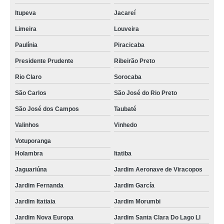
Itupeva
Jacareí
Limeira
Louveira
Paulínia
Piracicaba
Presidente Prudente
Ribeirão Preto
Rio Claro
Sorocaba
São Carlos
São José do Rio Preto
São José dos Campos
Taubaté
Valinhos
Vinhedo
Votuporanga
Holambra
Itatiba
Jaguariúna
Jardim Aeronave de Viracopos
Jardim Fernanda
Jardim García
Jardim Itatiaia
Jardim Morumbi
Jardim Nova Europa
Jardim Santa Clara Do Lago Ll