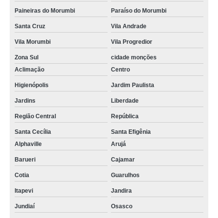
Paineiras do Morumbi
Paraíso do Morumbi
Santa Cruz
Vila Andrade
Vila Morumbi
Vila Progredior
Zona Sul
cidade monções
Aclimação
Centro
Higienópolis
Jardim Paulista
Jardins
Liberdade
Região Central
República
Santa Cecília
Santa Efigênia
Alphaville
Arujá
Barueri
Cajamar
Cotia
Guarulhos
Itapevi
Jandira
Jundiaí
Osasco