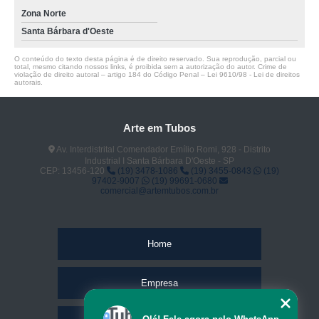
Zona Norte
Santa Bárbara d'Oeste
O conteúdo do texto desta página é de direito reservado. Sua reprodução, parcial ou
total, mesmo citando nossos links, é proibida sem a autorização do autor. Crime de
violação de direito autoral – artigo 184 do Código Penal –
Lei 9610/98 - Lei de direitos
autorais
.
Arte em Tubos
Av. Interdistrital Comendador Emílio Romi, 928 - Distrito
Industrial I Santa Bárbara D'Oeste - SP
CEP: 13456-120
(19) 3478-1086
(19) 3455-0843
(19)
97402-9007
(19) 99691-0680
comercial@artemtubos.com.br
Home
Empresa