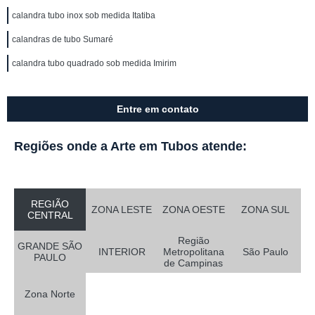
calandra tubo inox sob medida Itatiba
calandras de tubo Sumaré
calandra tubo quadrado sob medida Imirim
Entre em contato
Regiões onde a Arte em Tubos atende:
REGIÃO
ZONA LESTE
ZONA OESTE
ZONA SUL
CENTRAL
Região
GRANDE SÃO
INTERIOR
Metropolitana
São Paulo
PAULO
de Campinas
Zona Norte