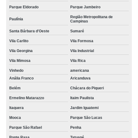
Parque Eldorado
Parque Jambeiro
Região Metropolitana de
Paulínia
Campinas
Santa Bárbara d'Oeste
Sumaré
Vila Carlito
Vila Formosa
Vila Georgina
Vila Industrial
Vila Mimosa
Vila Rica
Vinhedo
americana
Anália Franco
Aricanduva
Belém
Chácara do Piqueri
Ermelino Matarazzo
Itaim Paulista
Itaquera
Jardim Iguatemi
Mooca
Parque São Lucas
Parque São Rafael
Penha
Ponte Rasa
Tatuapé