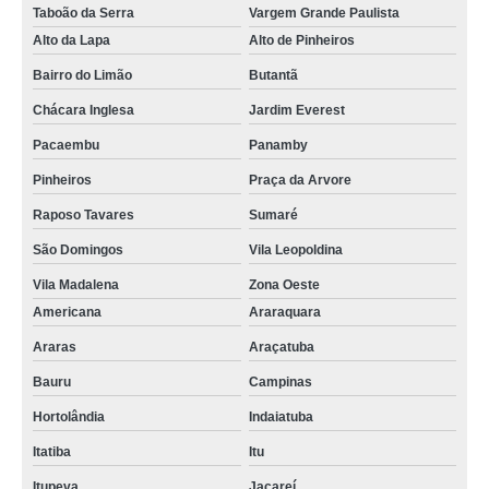
Taboão da Serra
Vargem Grande Paulista
Alto da Lapa
Alto de Pinheiros
Bairro do Limão
Butantã
Chácara Inglesa
Jardim Everest
Pacaembu
Panamby
Pinheiros
Praça da Arvore
Raposo Tavares
Sumaré
São Domingos
Vila Leopoldina
Vila Madalena
Zona Oeste
Americana
Araraquara
Araras
Araçatuba
Bauru
Campinas
Hortolândia
Indaiatuba
Itatiba
Itu
Itupeva
Jacareí