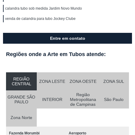
calandra tubo sob medida Jardim Novo Mundo
venda de calandra para tubo Jockey Clube
Entre em contato
Regiões onde a Arte em Tubos atende:
REGIÃO
ZONA LESTE
ZONA OESTE
ZONA SUL
CENTRAL
Região
GRANDE SÃO
INTERIOR
Metropolitana
São Paulo
PAULO
de Campinas
Zona Norte
Fazenda Morumbi
Aeroporto