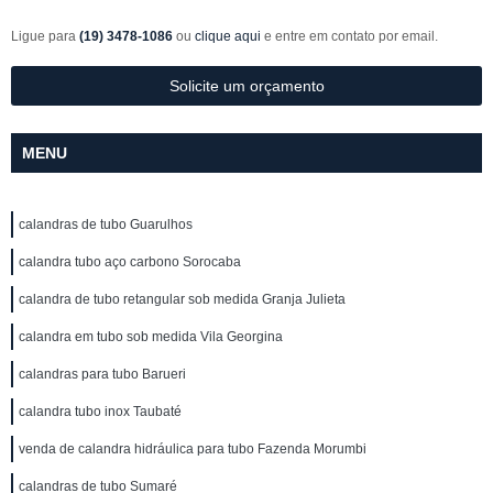
Ligue para
(19) 3478-1086
ou
clique aqui
e entre em contato por email.
Solicite um orçamento
MENU
calandras de tubo Guarulhos
calandra tubo aço carbono Sorocaba
calandra de tubo retangular sob medida Granja Julieta
calandra em tubo sob medida Vila Georgina
calandras para tubo Barueri
calandra tubo inox Taubaté
venda de calandra hidráulica para tubo Fazenda Morumbi
calandras de tubo Sumaré