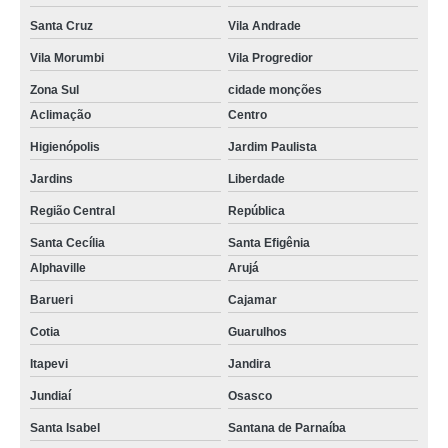
Santa Cruz
Vila Andrade
Vila Morumbi
Vila Progredior
Zona Sul
cidade monções
Aclimação
Centro
Higienópolis
Jardim Paulista
Jardins
Liberdade
Região Central
República
Santa Cecília
Santa Efigênia
Alphaville
Arujá
Barueri
Cajamar
Cotia
Guarulhos
Itapevi
Jandira
Jundiaí
Osasco
Santa Isabel
Santana de Parnaíba