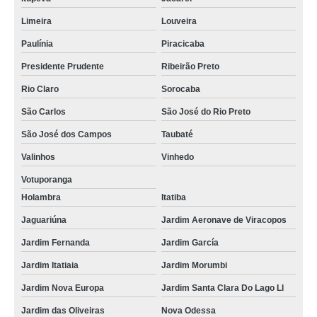
Limeira
Louveira
Paulínia
Piracicaba
Presidente Prudente
Ribeirão Preto
Rio Claro
Sorocaba
São Carlos
São José do Rio Preto
São José dos Campos
Taubaté
Valinhos
Vinhedo
Votuporanga
Holambra
Itatiba
Jaguariúna
Jardim Aeronave de Viracopos
Jardim Fernanda
Jardim García
Jardim Itatiaia
Jardim Morumbi
Jardim Nova Europa
Jardim Santa Clara Do Lago Ll
Jardim das Oliveiras
Nova Odessa