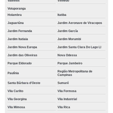
Valinhos
Vinhedo
Votuporanga
Holambra
Itatiba
Jaguariúna
Jardim Aeronave de Viracopos
Jardim Fernanda
Jardim García
Jardim Itatiaia
Jardim Morumbi
Jardim Nova Europa
Jardim Santa Clara Do Lago Ll
Jardim das Oliveiras
Nova Odessa
Parque Eldorado
Parque Jambeiro
Região Metropolitana de
Paulínia
Campinas
Santa Bárbara d'Oeste
Sumaré
Vila Carlito
Vila Formosa
Vila Georgina
Vila Industrial
Vila Mimosa
Vila Rica