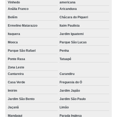
Vinhedo
americana
Anália Franco
Aricanduva
Belém
Chácara do Piqueri
Ermelino Matarazzo
Itaim Paulista
Itaquera
Jardim Iguatemi
Mooca
Parque São Lucas
Parque São Rafael
Penha
Ponte Rasa
Tatuapé
Zona Leste
Cantareira
Carandiru
Casa Verde
Freguesia do Ó
Imirim
Jardim Japão
Jardim São Bento
Jardim São Paulo
Jaçanã
Limão
Mandaqui
Parada Inglesa