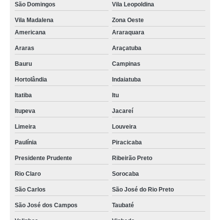
São Domingos
Vila Leopoldina
Vila Madalena
Zona Oeste
Americana
Araraquara
Araras
Araçatuba
Bauru
Campinas
Hortolândia
Indaiatuba
Itatiba
Itu
Itupeva
Jacareí
Limeira
Louveira
Paulínia
Piracicaba
Presidente Prudente
Ribeirão Preto
Rio Claro
Sorocaba
São Carlos
São José do Rio Preto
São José dos Campos
Taubaté