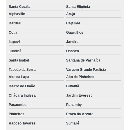
Santa Cecília
Santa Efigênia
Alphaville
Arujá
Barueri
Cajamar
Cotia
Guarulhos
Itapevi
Jandira
Jundiaí
Osasco
Santa Isabel
Santana de Parnaíba
Taboão da Serra
Vargem Grande Paulista
Alto da Lapa
Alto de Pinheiros
Bairro do Limão
Butantã
Chácara Inglesa
Jardim Everest
Pacaembu
Panamby
Pinheiros
Praça da Arvore
Raposo Tavares
Sumaré