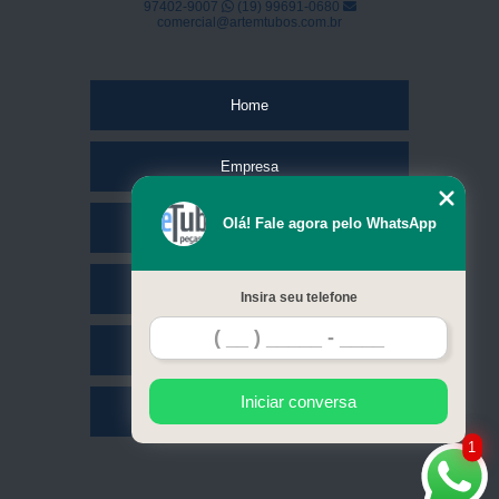
97402-9007
(19) 99691-0680
comercial@artemtubos.com.br
Home
Empresa
Olá! Fale agora pelo WhatsApp
Missão
Serviços
Insira seu telefone
Contato
Iniciar conversa
Mapa do site
1