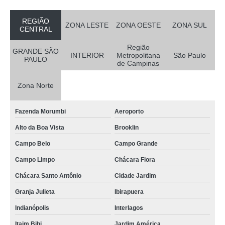
REGIÃO
ZONA LESTE
ZONA OESTE
ZONA SUL
CENTRAL
Região
GRANDE SÃO
INTERIOR
Metropolitana
São Paulo
PAULO
de Campinas
Zona Norte
Fazenda Morumbi
Aeroporto
Alto da Boa Vista
Brooklin
Campo Belo
Campo Grande
Campo Limpo
Chácara Flora
Chácara Santo Antônio
Cidade Jardim
Granja Julieta
Ibirapuera
Indianópolis
Interlagos
Itaim Bibi
Jardim América