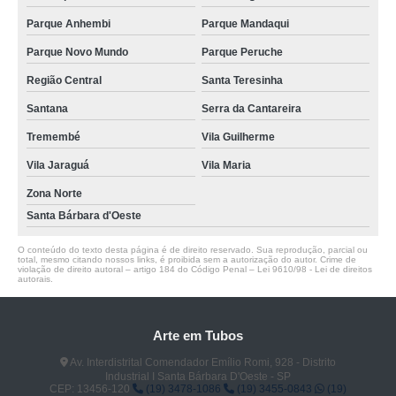
Parque Anhembi
Parque Mandaqui
Parque Novo Mundo
Parque Peruche
Região Central
Santa Teresinha
Santana
Serra da Cantareira
Tremembé
Vila Guilherme
Vila Jaraguá
Vila Maria
Zona Norte
Santa Bárbara d'Oeste
O conteúdo do texto desta página é de direito reservado. Sua reprodução, parcial ou
total, mesmo citando nossos links, é proibida sem a autorização do autor. Crime de
violação de direito autoral – artigo 184 do Código Penal –
Lei 9610/98 - Lei de direitos
autorais
.
Arte em Tubos
Av. Interdistrital Comendador Emílio Romi, 928 - Distrito
Industrial I Santa Bárbara D'Oeste - SP
CEP: 13456-120
(19) 3478-1086
(19) 3455-0843
(19)