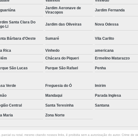
ubaté
Valinhos
Vinhedo
Jardim Aeronave de
Curvamento de Tubos Do
guariúna
Jardim Fernanda
Viracopos
Curvamento de Tubos Industria
rdim Santa Clara Do
Jardim das Oliveiras
Nova Odessa
go Ll
Corte e Dobra Chapa
Corte e 
nta Bárbara d'Oeste
Sumaré
Vila Carlito
Dobra Chapa de Alumínio
la Rica
Vinhedo
Dobra de Chapa de Al
americana
elém
Chácara do Piqueri
Ermelino Matarazzo
Dobra de Chapa de Ferro
Dobr
rque São Lucas
Parque São Rafael
Penha
Dobradeira de Chapa
Dobra de 
Dobra de Tubo Redondo
sa Verde
Freguesia do Ó
Imirim
Dobra Tubo com Maçarico
Dobra
mão
Mandaqui
Parada Inglesa
Dobra Tubo Quadrado
Dobra
gião Central
Santa Teresinha
Santana
Empresa Corte a Laser
Em
la Maria
Zona Norte
Empresa de Corte a Laser
Empresa de Corte a Laser Chapa Ga
parcial ou total, mesmo citando nossos links, é proibida sem a autorização do autor. Crime de vi