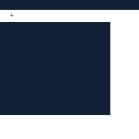
de Tubo Retangular
Calandra em Tubo
Tubo
Calandra Manual para Tubos
dra Tubo
Calandra Tubo Aço Carbono
landra Tubo de Ferro
Calandra Tubo Inox
do
Calandragem de Barra Chata
Calandragem de Materiais Ferrosos
ipo Ferrosos
Calandragem de Perfil
ragem em Tubo
Calandragem para Tubo
Calandragem Tubo Aço Inox
ço Inox
Calandragem Tubo Inox
Conformação com Tubo de Metal