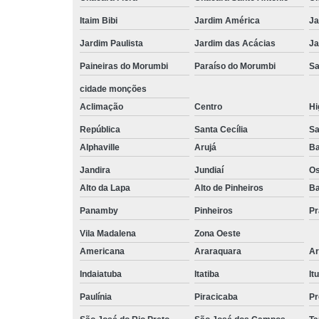
Itaim Bibi
Jardim América
Ja
Jardim Paulista
Jardim das Acácias
Ja
Paineiras do Morumbi
Paraíso do Morumbi
Sa
cidade monções
Aclimação
Centro
Hi
República
Santa Cecília
Sa
Alphaville
Arujá
Ba
Jandira
Jundiaí
O
Alto da Lapa
Alto de Pinheiros
Ba
Panamby
Pinheiros
Pr
Vila Madalena
Zona Oeste
Americana
Araraquara
Ar
Indaiatuba
Itatiba
Itu
Paulínia
Piracicaba
Pr