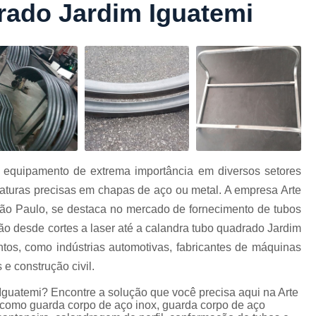
rado Jardim Iguatemi
Conformação com Tubo Tipo 
Conformação de Tubo sem Cost
Conformação em T
Conformação para Tub
o
Conformação Tubo de Metal
Tub
Corrimão Aço Tipo Galvani
Corrimão de A
 equipamento de extrema importância em diversos setores
Corrimão de Aço Galvanizado e
vaturas precisas em chapas de aço ou metal. A empresa Arte
e
Corrimão em Aç
ão Paulo, se destaca no mercado de fornecimento de tubos
Corrimão em Tubo de Aço Ga
ão desde cortes a laser até a calandra tubo quadrado Jardim
os, como indústrias automotivas, fabricantes de máquinas
Corrimão Galvanizado com
 e construção civil.
Corrimão Galvaniza
Iguatemi? Encontre a solução que você precisa aqui na Arte
Corrimão de Ferro pa
 como guarda corpo de aço inox, guarda corpo de aço