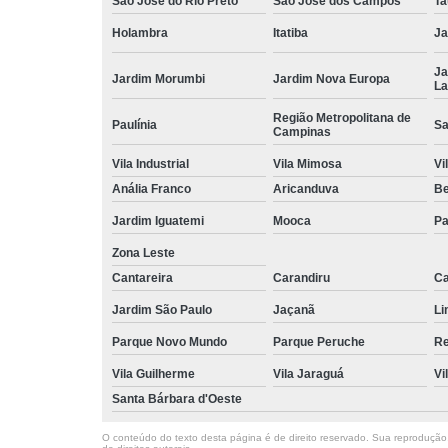
São José do Rio Preto
São José dos Campos
Ta
Holambra
Itatiba
Ja
Ja
Jardim Morumbi
Jardim Nova Europa
La
Região Metropolitana de
Paulínia
Sa
Campinas
Vila Industrial
Vila Mimosa
Vi
Anália Franco
Aricanduva
B
Jardim Iguatemi
Mooca
Pa
Zona Leste
Cantareira
Carandiru
Ca
Jardim São Paulo
Jaçanã
Li
Parque Novo Mundo
Parque Peruche
Re
Vila Guilherme
Vila Jaraguá
Vi
Santa Bárbara d'Oeste
O conteúdo do texto desta página é de direito reservado. Sua reprodução, 