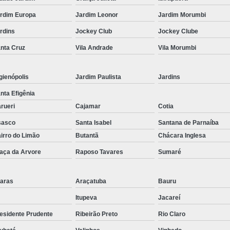
Corrimão Inox para Escada
rdim Europa
Jardim Leonor
Jardim Morumbi
Corrimão Inox Quadrado
rdins
Jockey Club
Jockey Clube
Corte a Laser Chapa Aço In
nta Cruz
Vila Andrade
Vila Morumbi
Corte a Laser em Chapa
Cor
Corte a Laser Oxigênio
gienópolis
Jardim Paulista
Jardins
Corte e Dobra de Chapa a Laser
nta Efigênia
Solda a Laser
rueri
Cajamar
Cotia
Corte a Laser em Chapa de Aço
sasco
Santa Isabel
Santana de Parnaíba
irro do Limão
Butantã
Chácara Inglesa
Corte Chapa a Laser
C
aça da Arvore
Raposo Tavares
Sumaré
Corte de Chapa a Laser
Corte d
Corte de Chapa Inox a Laser
Cor
aras
Araçatuba
Bauru
Curvamento de Tubo
Itupeva
Jacareí
Curvamento de Tubos a 
esidente Prudente
Ribeirão Preto
Rio Claro
Curvamento de Tubos de Aç