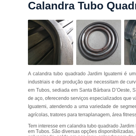
Calandra Tubo Quad
Cortes a
laser
Cortes de
chapa
Curvament
de tubo
Dobra de
chapas
Dobras de
A calandra tubo quadrado Jardim Iguatemi é um
tubo
industriais e de produção que necessitam de cur
Empresas d
em Tubos, sediada em Santa Bárbara D’Oeste, S
corte
de aço, oferecendo serviços especializados que v
Guarda
Iguatemi, atendendo a uma variedade de segment
corpos
carbono
agrícolas, tratores para terraplanagem, área fitness
Guarda
Tem interesse em calandra tubo quadrado Jardim 
corpos ferro
em Tubos. São diversas opções disponibilizadas,