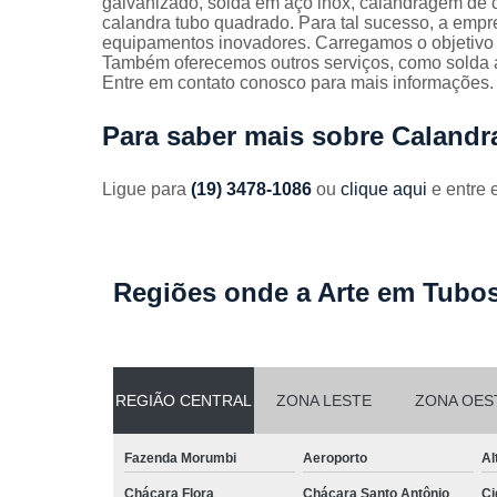
galvanizado, solda em aço inox, calandragem de c
Guarda
calandra tubo quadrado. Para tal sucesso, a empr
corpos
equipamentos inovadores. Carregamos o objetivo
galvanizado
Também oferecemos outros serviços, como solda 
Entre em contato conosco para mais informações.
Guarda
corpos inox
Para saber mais sobre Caland
Serviços de
dobra
Ligue para
(19) 3478-1086
ou
clique aqui
e entre 
Soldas em
aço
Soldas em
aço carbon
Regiões onde a Arte em Tubos
REGIÃO CENTRAL
ZONA LESTE
ZONA OES
Fazenda Morumbi
Aeroporto
Al
Chácara Flora
Chácara Santo Antônio
Ci