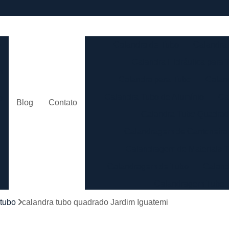
e
Calandra de Tubo
Calandra 
Calandra Hidráulica para 
m
Calandra para Tubo
Calan
Calandra Tubo de Alumínio
Ca
o
Blog
Contato
Calandra Tubo Quadra
Calandragem de Cantoneira
o
Calandragem de Materiais T
Calandragem de Tubo
Caland
Calandragem Tubo
s
Calandragem Tubo em A
 tubo
calandra tubo quadrado Jardim Iguatemi
Conformação com Tubo