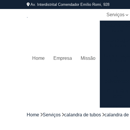
Av. Interdistrital Comendador Emílio Romi, 928
Serviços
Calandra d
tubos
Calandrage
de tubos
Conformaçã
Home
Empresa
Missão
de tubos
Corrimãos
aço
galvanizad
Corrimãos
ferro
Corrimãos
galvanizado
Home
Serviços
calandra de tubos
calandra de
Corrimãos
inox