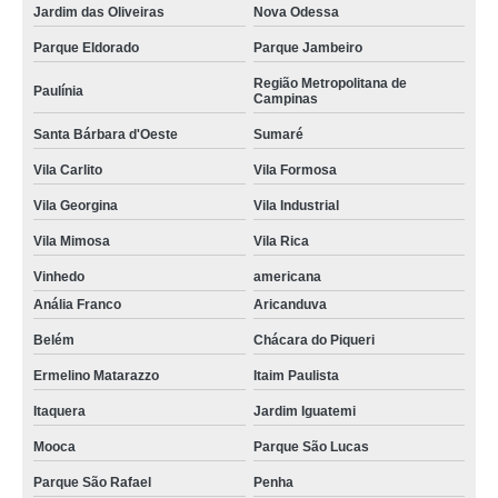
Jardim das Oliveiras
Nova Odessa
Parque Eldorado
Parque Jambeiro
Região Metropolitana de
Paulínia
Campinas
Santa Bárbara d'Oeste
Sumaré
Vila Carlito
Vila Formosa
Vila Georgina
Vila Industrial
Vila Mimosa
Vila Rica
Vinhedo
americana
Anália Franco
Aricanduva
Belém
Chácara do Piqueri
Ermelino Matarazzo
Itaim Paulista
Itaquera
Jardim Iguatemi
Mooca
Parque São Lucas
Parque São Rafael
Penha