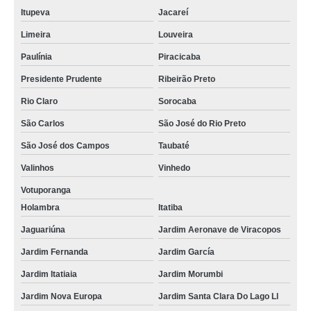
Itupeva
Jacareí
Limeira
Louveira
Paulínia
Piracicaba
Presidente Prudente
Ribeirão Preto
Rio Claro
Sorocaba
São Carlos
São José do Rio Preto
São José dos Campos
Taubaté
Valinhos
Vinhedo
Votuporanga
Holambra
Itatiba
Jaguariúna
Jardim Aeronave de Viracopos
Jardim Fernanda
Jardim García
Jardim Itatiaia
Jardim Morumbi
Jardim Nova Europa
Jardim Santa Clara Do Lago Ll