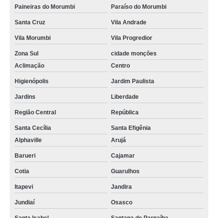
Paineiras do Morumbi
Paraíso do Morumbi
Santa Cruz
Vila Andrade
Vila Morumbi
Vila Progredior
Zona Sul
cidade monções
Aclimação
Centro
Higienópolis
Jardim Paulista
Jardins
Liberdade
Região Central
República
Santa Cecília
Santa Efigênia
Alphaville
Arujá
Barueri
Cajamar
Cotia
Guarulhos
Itapevi
Jandira
Jundiaí
Osasco