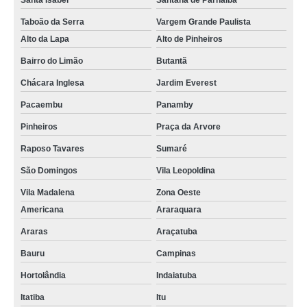
Santa Isabel
Santana de Parnaíba
Taboão da Serra
Vargem Grande Paulista
Alto da Lapa
Alto de Pinheiros
Bairro do Limão
Butantã
Chácara Inglesa
Jardim Everest
Pacaembu
Panamby
Pinheiros
Praça da Arvore
Raposo Tavares
Sumaré
São Domingos
Vila Leopoldina
Vila Madalena
Zona Oeste
Americana
Araraquara
Araras
Araçatuba
Bauru
Campinas
Hortolândia
Indaiatuba
Itatiba
Itu