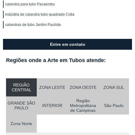
calandra para tubo Pacaembu
indústria de calandra tubo quadrado Cotia
calandras de tubo Jardim Paulista
Entre em contato
Regiões onde a Arte em Tubos atende:
REGIÃO
ZONA LESTE
ZONA OESTE
ZONA SUL
CENTRAL
Região
GRANDE SÃO
INTERIOR
Metropolitana
São Paulo
PAULO
de Campinas
Zona Norte