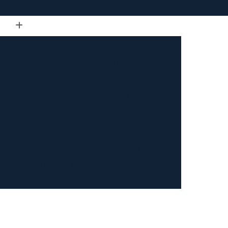
de Tubo Retangular
Calandra em Tubo
Tubo
Calandra Manual para Tubos
dra Tubo
Calandra Tubo Aço Carbono
landra Tubo de Ferro
Calandra Tubo Inox
do
Calandragem de Barra Chata
Calandragem de Materiais Ferrosos
ipo Ferrosos
Calandragem de Perfil
ragem em Tubo
Calandragem para Tubo
Calandragem Tubo Aço Inox
ço Inox
Calandragem Tubo Inox
Conformação com Tubo de Metal