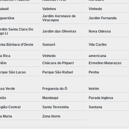
Curvamento de Tubos Do
ubaté
Valinhos
Vinhedo
Jardim Aeronave de
Curvamento de Tubos Industria
guariúna
Jardim Fernanda
Viracopos
Corte e Dobra Chapa
Corte e 
rdim Santa Clara Do
Jardim das Oliveiras
Nova Odessa
go Ll
Dobra Chapa de Alumínio
nta Bárbara d'Oeste
Sumaré
Vila Carlito
Dobra de Chapa de Al
la Rica
Vinhedo
americana
Dobra de Chapa de Ferro
Dobr
elém
Chácara do Piqueri
Ermelino Matarazzo
Dobradeira de Chapa
Dobra de 
rque São Lucas
Parque São Rafael
Penha
Dobra de Tubo Redondo
Dobra Tubo com Maçarico
Dobra
sa Verde
Freguesia do Ó
Imirim
Dobra Tubo Quadrado
Dobra
mão
Mandaqui
Parada Inglesa
Empresa Corte a Laser
Em
gião Central
Santa Teresinha
Santana
Empresa de Corte a Laser
la Maria
Zona Norte
Empresa de Corte a Laser Chapa Ga