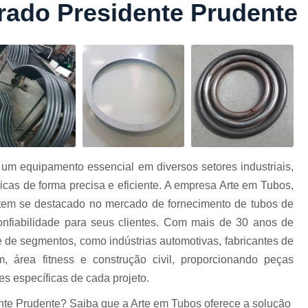
rado Presidente Prudente
Conformação com Tubo Tipo 
Conformação de Tubo sem Cost
Conformação em T
Conformação para Tub
o
Conformação Tubo de Metal
Tub
Corrimão Aço Tipo Galvani
Corrimão de A
um equipamento essencial em diversos setores industriais,
Corrimão de Aço Galvanizado e
cas de forma precisa e eficiente. A empresa Arte em Tubos,
e
Corrimão em Aç
tem se destacado no mercado de fornecimento de tubos de
Corrimão em Tubo de Aço Ga
onfiabilidade para seus clientes. Com mais de 30 anos de
 de segmentos, como indústrias automotivas, fabricantes de
Corrimão Galvanizado com
m, área fitness e construção civil, proporcionando peças
Corrimão Galvaniza
s específicas de cada projeto.
Corrimão de Ferro pa
te Prudente? Saiba que a Arte em Tubos oferece a solução