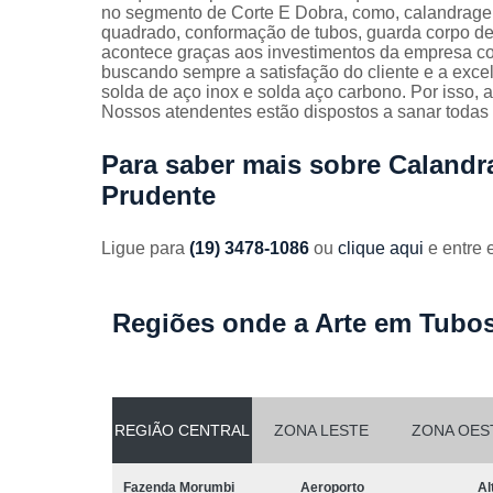
Guarda
no segmento de Corte E Dobra, como, calandragem
corpos
quadrado, conformação de tubos, guarda corpo de a
galvanizado
acontece graças aos investimentos da empresa com
buscando sempre a satisfação do cliente e a exce
Guarda
solda de aço inox e solda aço carbono. Por isso, 
corpos inox
Nossos atendentes estão dispostos a sanar todas 
Serviços de
Para saber mais sobre Caland
dobra
Prudente
Soldas em
aço
Ligue para
(19) 3478-1086
ou
clique aqui
e entre 
Soldas em
aço carbon
Regiões onde a Arte em Tubos
REGIÃO CENTRAL
ZONA LESTE
ZONA OES
Fazenda Morumbi
Aeroporto
Al