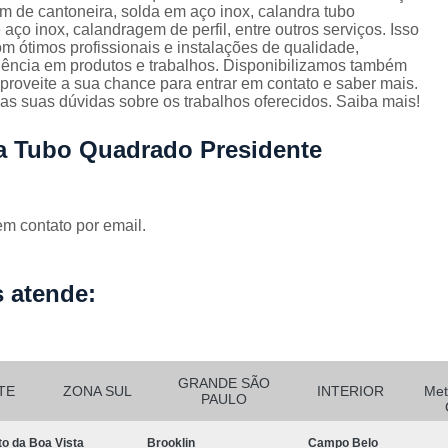
Corrimão Escada Interna Ferro
C
 de cantoneira, solda em aço inox, calandra tubo
ço inox, calandragem de perfil, entre outros serviços. Isso
Corrimão Ferro de Escada
Corri
s
 ótimos profissionais e instalações de qualidade,
lência em produtos e trabalhos. Disponibilizamos também
Corrimão Ferro para Escada
aproveite a sua chance para entrar em contato e saber mais.
as suas dúvidas sobre os trabalhos oferecidos. Saiba mais!
Corrimão Ferro Quadrado
Corrimão com Ferro Tipo Galva
ra Tubo Quadrado Presidente
Corrimão de Escada de Ferro Ga
Corrimão de Galvanizad
em contato por email.
Corrimão em Ferro Galvan
o
Corrimão Galvanizado
 atende:
Corrimão Galvanizado Ferro
Corrimão de Inox para
Corrimão Escada Interna
GRANDE SÃO
TE
ZONA SUL
INTERIOR
Met
PAULO
Corrimão Inox de Escada
Corri
to da Boa Vista
Brooklin
Campo Belo