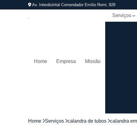
Av. Interdistrital Comendador Emílio Romi, 928
Serviços
Calandra d
tubos
Calandrage
de tubos
Conformaçã
Home
Empresa
Missão
de tubos
Corrimãos
aço
galvanizad
Corrimãos
ferro
Corrimãos
galvanizado
Home
Serviços
calandra de tubos
calandra em
Corrimãos
inox