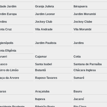
Corrimão Inox para Escada
dade Jardim
Granja Julieta
Ibirapuera
Corrimão Inox Quadrado
rdim Europa
Jardim Leonor
Jardim Morumbi
Corte a Laser Chapa Aço In
rdins
Jockey Club
Jockey Clube
Corte a Laser em Chapa
Cor
nta Cruz
Vila Andrade
Vila Morumbi
Corte a Laser Oxigênio
Corte e Dobra de Chapa a Laser
gienópolis
Jardim Paulista
Jardins
Solda a Laser
nta Efigênia
rueri
Cajamar
Cotia
Corte a Laser em Chapa de Aço
sasco
Santa Isabel
Santana de Parnaíba
Corte Chapa a Laser
C
irro do Limão
Butantã
Chácara Inglesa
Corte de Chapa a Laser
Corte d
aça da Arvore
Raposo Tavares
Sumaré
Corte de Chapa Inox a Laser
Cor
Curvamento de Tubo
aras
Araçatuba
Bauru
Curvamento de Tubos a 
Itupeva
Jacareí
Curvamento de Tubos de Aç
esidente Prudente
Ribeirão Preto
Rio Claro