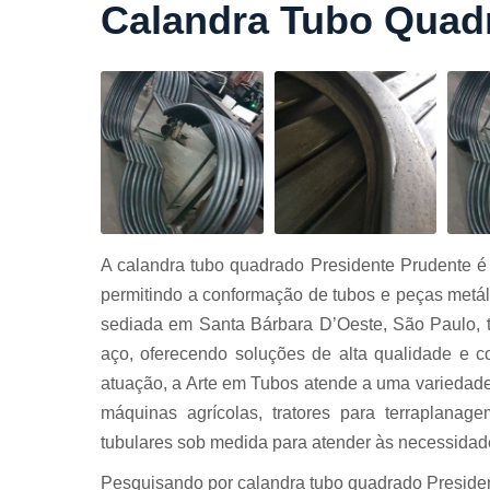
Calandra Tubo Quad
Cortes a
laser
Cortes de
chapa
Curvament
de tubo
Dobra de
chapas
Dobras de
A calandra tubo quadrado Presidente Prudente é 
tubo
permitindo a conformação de tubos e peças metáli
Empresas d
sediada em Santa Bárbara D’Oeste, São Paulo, 
corte
aço, oferecendo soluções de alta qualidade e c
Guarda
atuação, a Arte em Tubos atende a uma variedade
corpos
carbono
máquinas agrícolas, tratores para terraplanage
Guarda
tubulares sob medida para atender às necessidade
corpos ferro
Pesquisando por calandra tubo quadrado Presiden