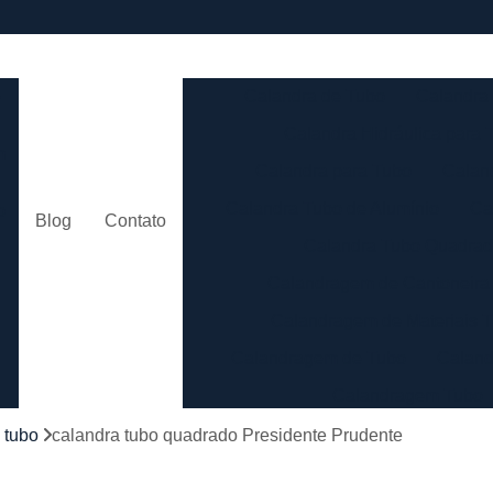
e
Calandra de Tubo
Calandra 
Calandra Hidráulica para 
m
Calandra para Tubo
Calan
Calandra Tubo de Alumínio
Ca
o
Blog
Contato
Calandra Tubo Quadra
Calandragem de Cantoneira
o
Calandragem de Materiais T
Calandragem de Tubo
Caland
Calandragem Tubo
s
Calandragem Tubo em A
 tubo
calandra tubo quadrado Presidente Prudente
Conformação com Tubo