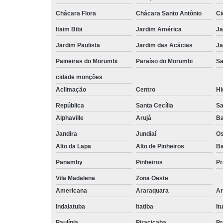
Chácara Flora
Chácara Santo Antônio
Ci
Itaim Bibi
Jardim América
Ja
Jardim Paulista
Jardim das Acácias
Ja
Paineiras do Morumbi
Paraíso do Morumbi
Sa
cidade monções
Aclimação
Centro
Hi
República
Santa Cecília
Sa
Alphaville
Arujá
Ba
Jandira
Jundiaí
O
Alto da Lapa
Alto de Pinheiros
Ba
Panamby
Pinheiros
Pr
Vila Madalena
Zona Oeste
Americana
Araraquara
Ar
Indaiatuba
Itatiba
Itu
Paulínia
Piracicaba
Pr