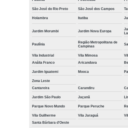
São José do Rio Preto
São José dos Campos
Ta
Holambra
Itatiba
Ja
Ja
Jardim Morumbi
Jardim Nova Europa
La
Região Metropolitana de
Paulínia
Sa
Campinas
Vila Industrial
Vila Mimosa
Vi
Anália Franco
Aricanduva
B
Jardim Iguatemi
Mooca
Pa
Zona Leste
Cantareira
Carandiru
Ca
Jardim São Paulo
Jaçanã
Li
Parque Novo Mundo
Parque Peruche
Re
Vila Guilherme
Vila Jaraguá
Vi
Santa Bárbara d'Oeste