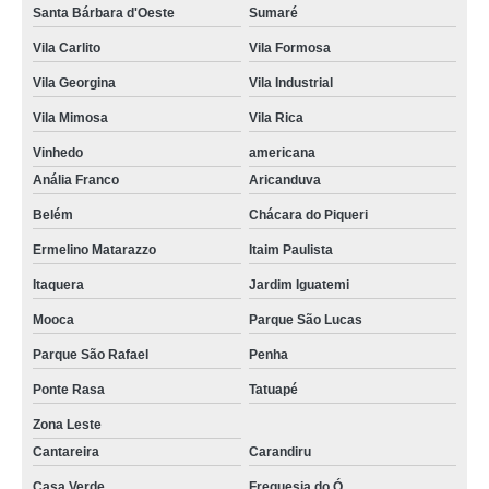
Santa Bárbara d'Oeste
Sumaré
calandra hidráulica para tubo sob medida Penha
Vila Carlito
Vila Formosa
calandra tubo de ferro Taboão da Serra
Vila Georgina
Vila Industrial
indústria de calandra tubo de ferro Aeroporto
Vila Mimosa
Vila Rica
calandra em tubo Vila Jaraguá
Vinhedo
americana
calandra tubo inox Vila Madalena
Anália Franco
Aricanduva
Belém
Chácara do Piqueri
indústria de calandra em tubo americana
Ermelino Matarazzo
Itaim Paulista
indústria de calandra manual para tubos Cajamar
Itaquera
Jardim Iguatemi
calandras tubo Araçatuba
Mooca
Parque São Lucas
venda de calandra tubo Campo Belo
Parque São Rafael
Penha
calandra tubo quadrado sob medida Rio Claro
Ponte Rasa
Tatuapé
calandra manual para tubos sob medida Jardins
Zona Leste
calandra de tubo sob medida Paulínia
Cantareira
Carandiru
calandras de tubo Centro
Casa Verde
Freguesia do Ó