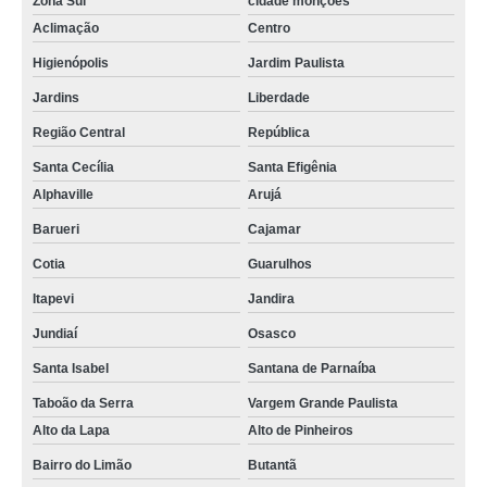
Zona Sul
cidade monções
venda de calandra manual para tubos Jardim Aeronave de Viracopos
Aclimação
Centro
calandra tubo de ferro sob medida Itapevi
Higienópolis
Jardim Paulista
venda de calandra de tubo Jardim Novo Mundo
Jardins
Liberdade
calandra tubo inox Região Metropolitana de Campinas
Região Central
República
venda de calandra tubo Jandira
Santa Cecília
Santa Efigênia
Alphaville
Arujá
indústria de calandra para tubo Mooca
Barueri
Cajamar
calandra hidráulica para tubo sob medida Osasco
Cotia
Guarulhos
indústria de calandra tubo quadrado Jardim Europa
Itapevi
Jandira
calandra para tubo sob medida Mandaqui
Jundiaí
Osasco
venda de calandra manual para tubos Vila Morumbi
Santa Isabel
Santana de Parnaíba
calandra de tubo retangular Guarulhos
Taboão da Serra
Vargem Grande Paulista
calandra de tubo Panamby
Alto da Lapa
Alto de Pinheiros
calandra tubo de ferro Chácara Santo Antônio
Bairro do Limão
Butantã