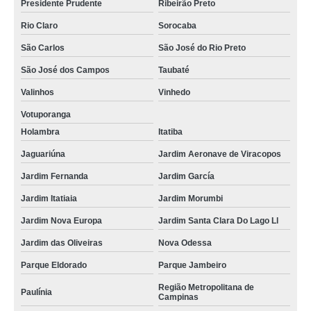
indústria de calandra tubo inox Ribeirão Preto
Presidente Prudente
Ribeirão Preto
indústria de calandra tubo inox Vila Formosa
Rio Claro
Sorocaba
calandra para tubo Vila Guilherme
São Carlos
São José do Rio Preto
São José dos Campos
Taubaté
venda de calandra tubo quadrado Parque Mandaqui
Valinhos
Vinhedo
calandra tubo sob medida Vila Carlito
Votuporanga
calandra tubo quadrado sob medida Santa Isabel
Holambra
Itatiba
calandra tubo de ferro sob medida Ribeirão Preto
Jaguariúna
Jardim Aeronave de Viracopos
calandra tubo aço carbono Vila Mimosa
Jardim Fernanda
Jardim García
venda de calandra tubo de alumínio Fazenda Morumbi
Jardim Itatiaia
Jardim Morumbi
indústria de calandra para tubo Aeroporto
Jardim Nova Europa
Jardim Santa Clara Do Lago Ll
indústria de calandra de tubo retangular Cantareira
Jardim das Oliveiras
Nova Odessa
calandra tubo quadrado Presidente Prudente
Parque Eldorado
Parque Jambeiro
venda de calandra tubo quadrado Jardim Nova Europa
Região Metropolitana de
Paulínia
Campinas
calandra tubo Alto de Pinheiros