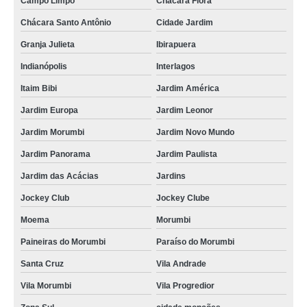
Campo Limpo
Chácara Flora
calandra tubo inox sob medida Santa Isabel
Chácara Santo Antônio
Cidade Jardim
venda de calandra em tubo Jardim das Acácias
Granja Julieta
Ibirapuera
indústria de calandra hidráulica para tubo Bauru
Indianópolis
Interlagos
calandras tubo aço carbono Jardim Europa
Itaim Bibi
Jardim América
calandra em tubo sob medida Cidade Jardim
Jardim Europa
Jardim Leonor
calandras de tubo São José do Rio Preto
Jardim Morumbi
Jardim Novo Mundo
calandras tubo aço carbono Itupeva
Jardim Panorama
Jardim Paulista
venda de calandra tubo aço carbono Itatiba
Jardim das Acácias
Jardins
Jockey Club
Jockey Clube
calandra em tubo Mooca
Moema
Morumbi
calandra para tubo sob medida Jundiaí
Paineiras do Morumbi
Paraíso do Morumbi
calandra tubo sob medida Jandira
Santa Cruz
Vila Andrade
calandra tubo inox sob medida Jardim Europa
Vila Morumbi
Vila Progredior
indústria de calandra tubo de alumínio Sumaré