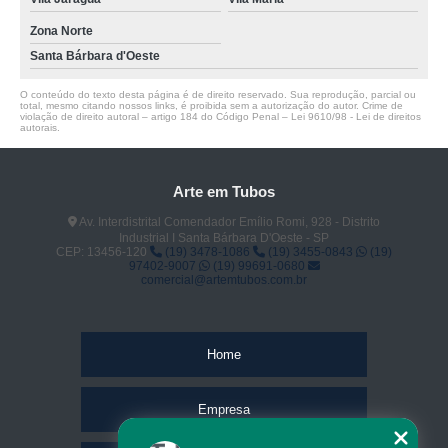
Zona Norte
Santa Bárbara d'Oeste
O conteúdo do texto desta página é de direito reservado. Sua reprodução, parcial ou
total, mesmo citando nossos links, é proibida sem a autorização do autor. Crime de
violação de direito autoral – artigo 184 do Código Penal –
Lei 9610/98 - Lei de direitos
autorais
.
Arte em Tubos
Av. Interdistrital Comendador Emílio Romi, 928 - Distrito
Industrial I Santa Bárbara D'Oeste - SP
CEP: 13456-120
(19) 3478-1086
(19) 3455-0843
(19)
97402-9007
(19) 99691-0680
comercial@artemtubos.com.br
Home
Empresa