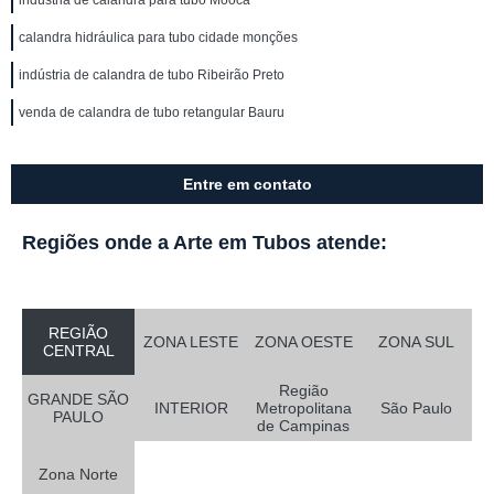
indústria de calandra para tubo Mooca
calandra hidráulica para tubo cidade monções
indústria de calandra de tubo Ribeirão Preto
venda de calandra de tubo retangular Bauru
Entre em contato
Regiões onde a Arte em Tubos atende:
REGIÃO
ZONA LESTE
ZONA OESTE
ZONA SUL
CENTRAL
Região
GRANDE SÃO
INTERIOR
Metropolitana
São Paulo
PAULO
de Campinas
Zona Norte