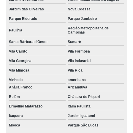
Jardim das Oliveiras
Nova Odessa
Parque Eldorado
Parque Jambeiro
Região Metropolitana de
Paulínia
Campinas
Santa Bárbara d'Oeste
Sumaré
Vila Carlito
Vila Formosa
Vila Georgina
Vila Industrial
Vila Mimosa
Vila Rica
Vinhedo
americana
Anália Franco
Aricanduva
Belém
Chácara do Piqueri
Ermelino Matarazzo
Itaim Paulista
Itaquera
Jardim Iguatemi
Mooca
Parque São Lucas