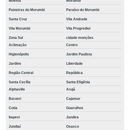
Moema
Morumbi
Paineiras do Morumbi
Paraíso do Morumbi
Santa Cruz
Vila Andrade
Vila Morumbi
Vila Progredior
Zona Sul
cidade monções
Aclimação
Centro
Higienópolis
Jardim Paulista
Jardins
Liberdade
Região Central
República
Santa Cecília
Santa Efigênia
Alphaville
Arujá
Barueri
Cajamar
Cotia
Guarulhos
Itapevi
Jandira
Jundiaí
Osasco