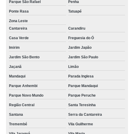
Parque São Rafael
Penha
Ponte Rasa
Tatuapé
Zona Leste
Cantareira
Carandiru
Casa Verde
Freguesia do Ó
Imirim
Jardim Japão
Jardim São Bento
Jardim São Paulo
Jaçanã
Limão
Mandaqui
Parada Inglesa
Parque Anhembi
Parque Mandaqui
Parque Novo Mundo
Parque Peruche
Região Central
Santa Teresinha
Santana
Serra da Cantareira
Tremembé
Vila Guilherme
Vila Jaraguá
Vila Maria