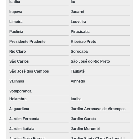
Itatiba
Itu
Itupeva
Jacareí
Limeira
Louveira
Paulínia
Piracicaba
Presidente Prudente
Ribeirão Preto
Rio Claro
Sorocaba
São Carlos
São José do Rio Preto
São José dos Campos
Taubaté
Valinhos
Vinhedo
Votuporanga
Holambra
Itatiba
Jaguariúna
Jardim Aeronave de Viracopos
Jardim Fernanda
Jardim García
Jardim Itatiaia
Jardim Morumbi
Jardim Nova Europa
Jardim Santa Clara Do Lago Ll