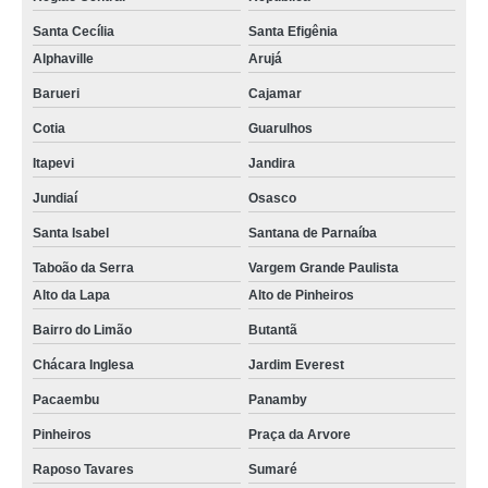
Santa Cecília
Santa Efigênia
Alphaville
Arujá
Barueri
Cajamar
Cotia
Guarulhos
Itapevi
Jandira
Jundiaí
Osasco
Santa Isabel
Santana de Parnaíba
Taboão da Serra
Vargem Grande Paulista
Alto da Lapa
Alto de Pinheiros
Bairro do Limão
Butantã
Chácara Inglesa
Jardim Everest
Pacaembu
Panamby
Pinheiros
Praça da Arvore
Raposo Tavares
Sumaré