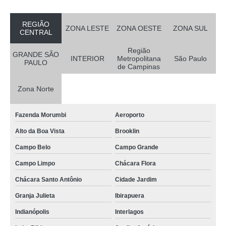
REGIÃO
ZONA LESTE
ZONA OESTE
ZONA SUL
CENTRAL
Região
GRANDE SÃO
INTERIOR
Metropolitana
São Paulo
PAULO
de Campinas
Zona Norte
Fazenda Morumbi
Aeroporto
Alto da Boa Vista
Brooklin
Campo Belo
Campo Grande
Campo Limpo
Chácara Flora
Chácara Santo Antônio
Cidade Jardim
Granja Julieta
Ibirapuera
Indianópolis
Interlagos