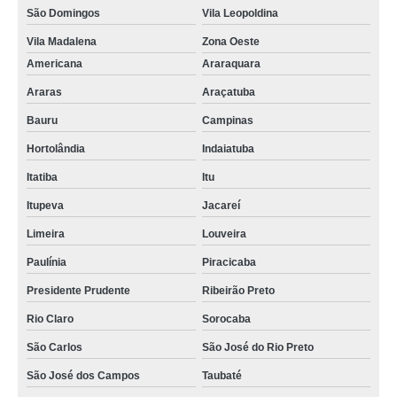
São Domingos
Vila Leopoldina
Vila Madalena
Zona Oeste
Americana
Araraquara
Araras
Araçatuba
Bauru
Campinas
Hortolândia
Indaiatuba
Itatiba
Itu
Itupeva
Jacareí
Limeira
Louveira
Paulínia
Piracicaba
Presidente Prudente
Ribeirão Preto
Rio Claro
Sorocaba
São Carlos
São José do Rio Preto
São José dos Campos
Taubaté