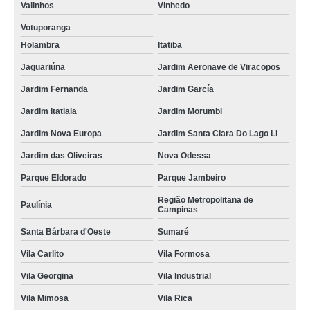
Valinhos
Vinhedo
Votuporanga
Holambra
Itatiba
Jaguariúna
Jardim Aeronave de Viracopos
Jardim Fernanda
Jardim García
Jardim Itatiaia
Jardim Morumbi
Jardim Nova Europa
Jardim Santa Clara Do Lago Ll
Jardim das Oliveiras
Nova Odessa
Parque Eldorado
Parque Jambeiro
Região Metropolitana de
Paulínia
Campinas
Santa Bárbara d'Oeste
Sumaré
Vila Carlito
Vila Formosa
Vila Georgina
Vila Industrial
Vila Mimosa
Vila Rica