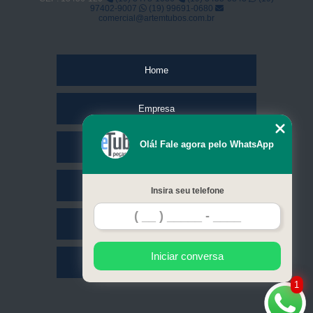
97402-9007
(19) 99691-0680
comercial@artemtubos.com.br
Home
Empresa
Olá! Fale agora pelo WhatsApp
Missão
Serviços
Insira seu telefone
Contato
Iniciar conversa
Mapa do site
1