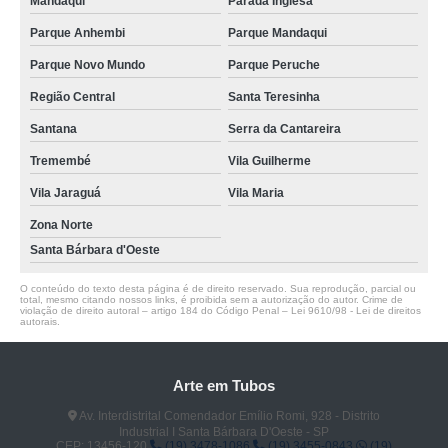
Mandaqui
Parada Inglesa
Parque Anhembi
Parque Mandaqui
Parque Novo Mundo
Parque Peruche
Região Central
Santa Teresinha
Santana
Serra da Cantareira
Tremembé
Vila Guilherme
Vila Jaraguá
Vila Maria
Zona Norte
Santa Bárbara d'Oeste
O conteúdo do texto desta página é de direito reservado. Sua reprodução, parcial ou
total, mesmo citando nossos links, é proibida sem a autorização do autor. Crime de
violação de direito autoral – artigo 184 do Código Penal –
Lei 9610/98 - Lei de direitos
autorais
.
Arte em Tubos
Av. Interdistrital Comendador Emílio Romi, 928 - Distrito
Industrial I Santa Bárbara D'Oeste - SP
CEP: 13456-120
(19) 3478-1086
(19) 3455-0843
(19)