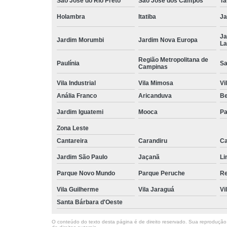
São José do Rio Preto
São José dos Campos
Ta
Holambra
Itatiba
Ja
Ja
Jardim Morumbi
Jardim Nova Europa
La
Região Metropolitana de
Paulínia
Sa
Campinas
Vila Industrial
Vila Mimosa
Vi
Anália Franco
Aricanduva
B
Jardim Iguatemi
Mooca
Pa
Zona Leste
Cantareira
Carandiru
Ca
Jardim São Paulo
Jaçanã
Li
Parque Novo Mundo
Parque Peruche
Re
Vila Guilherme
Vila Jaraguá
Vi
Santa Bárbara d'Oeste
O conteúdo do texto desta página é de direito reservado. Sua reprodução, 