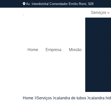
Av. Interdistrital Comendador Emílio Romi, 928
Serviços
Calandra d
tubos
Calandrage
de tubos
Conformaçã
Home
Empresa
Missão
de tubos
Corrimãos
aço
galvanizad
Corrimãos
ferro
Corrimãos
galvanizado
Home
Serviços
calandra de tubos
calandra hid
Corrimãos
inox