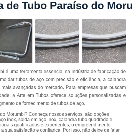
ra de Tubo Paraíso do Mor
Conformação com Tubo Tipo 
Conformação de Tubo sem Cost
Conformação em T
Conformação para Tub
o
Conformação Tubo de Metal
Tub
Corrimão Aço Tipo Galvani
Corrimão de A
bi é uma ferramenta essencial na indústria de fabricação de
Corrimão de Aço Galvanizado e
moldar tubos de aço com precisão e eficiência, a calandra
e
Corrimão em Aç
as mais avançadas do mercado. Para empresas que buscam
Corrimão em Tubo de Aço Ga
idade, a Arte em Tubos oferece soluções personalizadas e
gmento de fornecimento de tubos de aço.
Corrimão Galvanizado com
o do Morumbi? Conheça nossos serviços, são opções
Corrimão Galvaniza
ço inox, solda em aço inox, calandra tubo quadrado e
Corrimão de Ferro pa
ionais qualificados e experientes, o empreendimento
 sua satisfação e confiança. Por isso, não deixe de falar