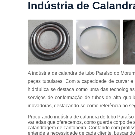
Indústria de Caland
Cortes a
laser
Cortes de
chapa
Curvament
de tubo
Dobra de
chapas
Dobras de
A indústria de calandra de tubo Paraíso do Morum
tubo
peças tubulares. Com a capacidade de curvar e 
Empresas d
hidráulica se destaca como uma das tecnologi
corte
serviços de conformação de tubos de alta qual
Guarda
inovadoras, destacando-se como referência no se
corpos
carbono
Procurando indústria de calandra de tubo Paraís
Guarda
variadas que oferecemos, como guarda corpo de a
corpos ferro
calandragem de cantoneira. Contando com profiss
entende a necessidade de cada cliente, buscando a