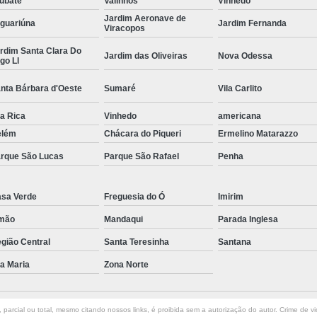
ubaté
Valinhos
Vinhedo
Jardim Aeronave de
Curvamento de Tubos Do
guariúna
Jardim Fernanda
Viracopos
Curvamento de Tubos Industria
rdim Santa Clara Do
Jardim das Oliveiras
Nova Odessa
go Ll
Corte e Dobra Chapa
Corte e 
nta Bárbara d'Oeste
Sumaré
Vila Carlito
Dobra Chapa de Alumínio
la Rica
Vinhedo
Dobra de Chapa de Al
americana
elém
Chácara do Piqueri
Ermelino Matarazzo
Dobra de Chapa de Ferro
Dobr
rque São Lucas
Parque São Rafael
Penha
Dobradeira de Chapa
Dobra de 
Dobra de Tubo Redondo
sa Verde
Freguesia do Ó
Imirim
Dobra Tubo com Maçarico
Dobra
mão
Mandaqui
Parada Inglesa
Dobra Tubo Quadrado
Dobra
gião Central
Santa Teresinha
Santana
Empresa Corte a Laser
Em
la Maria
Zona Norte
Empresa de Corte a Laser
Empresa de Corte a Laser Chapa Ga
parcial ou total, mesmo citando nossos links, é proibida sem a autorização do autor. Crime de vi