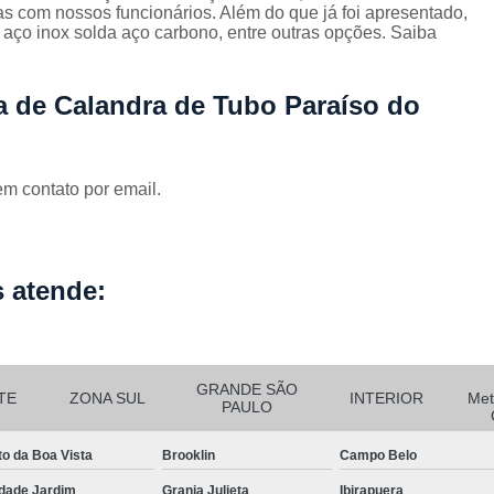
Corrimão Escada Interna Ferro
C
s com nossos funcionários. Além do que já foi apresentado,
ço inox solda aço carbono, entre outras opções. Saiba
Corrimão Ferro de Escada
Corri
s
Corrimão Ferro para Escada
ia de Calandra de Tubo Paraíso do
Corrimão Ferro Quadrado
Corrimão com Ferro Tipo Galva
em contato por email.
Corrimão de Escada de Ferro Ga
Corrimão de Galvanizad
Corrimão em Ferro Galvan
o
 atende:
Corrimão Galvanizado
Corrimão Galvanizado Ferro
Corrimão de Inox para
GRANDE SÃO
TE
ZONA SUL
INTERIOR
Met
PAULO
Corrimão Escada Interna
to da Boa Vista
Brooklin
Campo Belo
Corrimão Inox de Escada
Corri
dade Jardim
Granja Julieta
Ibirapuera