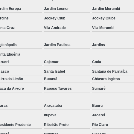
Corrimão Inox para Escada
rdim Europa
Jardim Leonor
Jardim Morumbi
Corrimão Inox Quadrado
rdins
Jockey Club
Jockey Clube
Corte a Laser Chapa Aço In
nta Cruz
Vila Andrade
Vila Morumbi
Corte a Laser em Chapa
Cor
Corte a Laser Oxigênio
gienópolis
Jardim Paulista
Jardins
Corte e Dobra de Chapa a Laser
nta Efigênia
Solda a Laser
rueri
Cajamar
Cotia
Corte a Laser em Chapa de Aço
sasco
Santa Isabel
Santana de Parnaíba
irro do Limão
Butantã
Chácara Inglesa
Corte Chapa a Laser
C
aça da Arvore
Raposo Tavares
Sumaré
Corte de Chapa a Laser
Corte d
Corte de Chapa Inox a Laser
Cor
aras
Araçatuba
Bauru
Curvamento de Tubo
Itupeva
Jacareí
Curvamento de Tubos a 
esidente Prudente
Ribeirão Preto
Rio Claro
Curvamento de Tubos de Aç