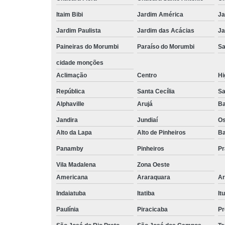
Itaim Bibi
Jardim América
Ja
Jardim Paulista
Jardim das Acácias
Ja
Paineiras do Morumbi
Paraíso do Morumbi
Sa
cidade monções
Aclimação
Centro
Hi
República
Santa Cecília
Sa
Alphaville
Arujá
Ba
Jandira
Jundiaí
O
Alto da Lapa
Alto de Pinheiros
Ba
Panamby
Pinheiros
Pr
Vila Madalena
Zona Oeste
Americana
Araraquara
Ar
Indaiatuba
Itatiba
Itu
Paulínia
Piracicaba
Pr