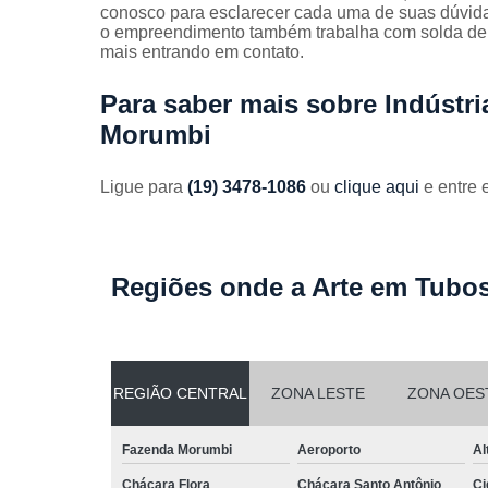
Guarda
conosco para esclarecer cada uma de suas dúvida
corpos
o empreendimento também trabalha com solda de a
galvanizado
mais entrando em contato.
Guarda
Para saber mais sobre Indústr
corpos inox
Morumbi
Serviços de
dobra
Ligue para
(19) 3478-1086
ou
clique aqui
e entre 
Soldas em
aço
Soldas em
aço carbon
Regiões onde a Arte em Tubos
REGIÃO CENTRAL
ZONA LESTE
ZONA OES
Fazenda Morumbi
Aeroporto
Al
Chácara Flora
Chácara Santo Antônio
Ci