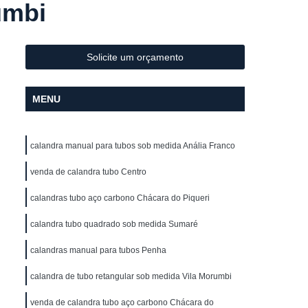
umbi
Metal
Conformação de Tubo de Metal
ura
Conformação de Tubos com Costura
ubo
Conformação para Tubo
Solicite um orçamento
o de Metal
Conformação Tubo
MENU
o Conformação
Corrimão Aço Galvanizado
zado
Corrimão de Aço Galvanizado
calandra manual para tubos sob medida Anália Franco
ço Galvanizado de Escada
m Escada
venda de calandra tubo Centro
Corrimão em Aço Galvanizado
o Galvanizado para Escada
calandras tubo aço carbono Chácara do Piqueri
lvanizado
Corrimão Galvanizado Aço
calandra tubo quadrado sob medida Sumaré
 Aço
Corrimão Galvanizado de Aço
calandras manual para tubos Penha
do em Aço
Corrimão de Ferro
calandra de tubo retangular sob medida Vila Morumbi
ra Escada
Corrimão em Ferro
venda de calandra tubo aço carbono Chácara do