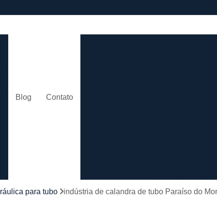
e
Calandra de Tubo
Calandra 
Calandra Hidráulica para 
m
Calandra para Tubo
Calan
Calandra Tubo de Alumínio
Ca
o
Blog
Contato
Calandra Tubo Quadra
Calandragem de Cantoneira
o
Calandragem de Materiais T
Calandragem de Tubo
Caland
Calandragem Tubo
s
Calandragem Tubo em A
ráulica para tubo
indústria de calandra de tubo Paraíso do Mo
Conformação com Tubo