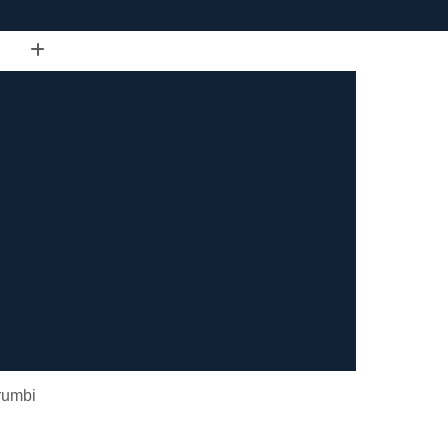
de Tubo Retangular
Calandra em Tubo
Tubo
Calandra Manual para Tubos
dra Tubo
Calandra Tubo Aço Carbono
landra Tubo de Ferro
Calandra Tubo Inox
do
Calandragem de Barra Chata
Calandragem de Materiais Ferrosos
ipo Ferrosos
Calandragem de Perfil
ragem em Tubo
Calandragem para Tubo
Calandragem Tubo Aço Inox
ço Inox
Calandragem Tubo Inox
rumbi
Conformação com Tubo de Metal