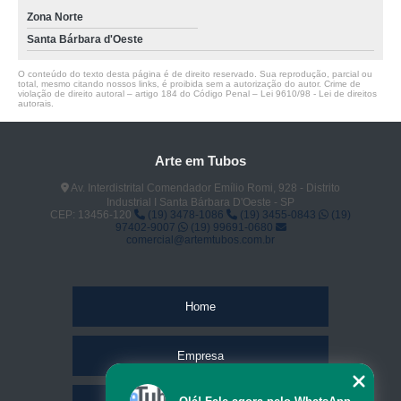
Zona Norte
Santa Bárbara d'Oeste
O conteúdo do texto desta página é de direito reservado. Sua reprodução, parcial ou
total, mesmo citando nossos links, é proibida sem a autorização do autor. Crime de
violação de direito autoral – artigo 184 do Código Penal –
Lei 9610/98 - Lei de direitos
autorais
.
Arte em Tubos
Av. Interdistrital Comendador Emílio Romi, 928 - Distrito
Industrial I Santa Bárbara D'Oeste - SP
CEP: 13456-120
(19) 3478-1086
(19) 3455-0843
(19)
97402-9007
(19) 99691-0680
comercial@artemtubos.com.br
Home
Empresa