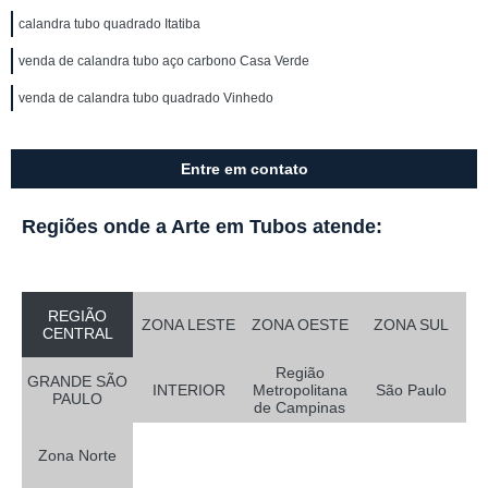
calandra tubo quadrado Itatiba
venda de calandra tubo aço carbono Casa Verde
venda de calandra tubo quadrado Vinhedo
Entre em contato
Regiões onde a Arte em Tubos atende:
REGIÃO
ZONA LESTE
ZONA OESTE
ZONA SUL
CENTRAL
Região
GRANDE SÃO
INTERIOR
Metropolitana
São Paulo
PAULO
de Campinas
Zona Norte