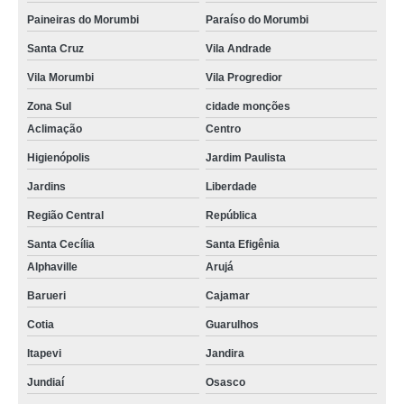
Paineiras do Morumbi
Paraíso do Morumbi
Santa Cruz
Vila Andrade
Vila Morumbi
Vila Progredior
Zona Sul
cidade monções
Aclimação
Centro
Higienópolis
Jardim Paulista
Jardins
Liberdade
Região Central
República
Santa Cecília
Santa Efigênia
Alphaville
Arujá
Barueri
Cajamar
Cotia
Guarulhos
Itapevi
Jandira
Jundiaí
Osasco