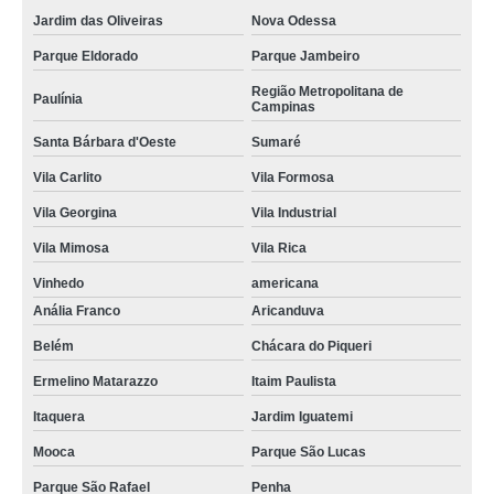
Jardim das Oliveiras
Nova Odessa
Parque Eldorado
Parque Jambeiro
Região Metropolitana de
Paulínia
Campinas
Santa Bárbara d'Oeste
Sumaré
Vila Carlito
Vila Formosa
Vila Georgina
Vila Industrial
Vila Mimosa
Vila Rica
Vinhedo
americana
Anália Franco
Aricanduva
Belém
Chácara do Piqueri
Ermelino Matarazzo
Itaim Paulista
Itaquera
Jardim Iguatemi
Mooca
Parque São Lucas
Parque São Rafael
Penha