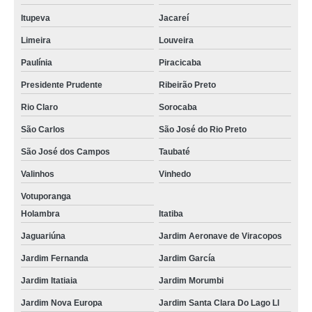
Itupeva
Jacareí
Limeira
Louveira
Paulínia
Piracicaba
Presidente Prudente
Ribeirão Preto
Rio Claro
Sorocaba
São Carlos
São José do Rio Preto
São José dos Campos
Taubaté
Valinhos
Vinhedo
Votuporanga
Holambra
Itatiba
Jaguariúna
Jardim Aeronave de Viracopos
Jardim Fernanda
Jardim García
Jardim Itatiaia
Jardim Morumbi
Jardim Nova Europa
Jardim Santa Clara Do Lago Ll