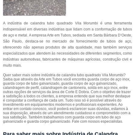
A indústria de calandra tubo quadrado Vila Morumbi é uma ferramenta
indispensável em diversas indústrias que lidam com a conformação de tubos
de aço e metal. A empresa Arte em Tubos, sediada em Santa Bárbara D’Oeste,
São Paulo, destaca-se no mercado de fornecimento de tubos de aço,
oferecendo não apenas produtos de alta qualidade, mas também serviços
especializados que atendem às necessidades de diferentes segmentos, como
indústrias automotivas, fabricantes de máquinas agrícolas, construção civil e
muito mais.
Quer saber mais sobre indústria de calandra tubo quadrado Vila Morumbi?
Saiba que através da Arte em Tubos você encontra guarda corpo de aço inox,
guarda corpo de tubo galvanizado, guarda corpo de aço galvanizado,
calandragem de perfil, calandragem de cantoneira, solda em aço inox, entre
outras opções de serviços da área de Corte E Dobra. Com o objetivo de trazer
a satisfação a todos os clientes, a empresa entende que sua melhor destaque
é conquistar a confiança de cada um. Tudo isso só é possível através do
investimento em equipamentos modernos e profissionais experientes. Ao
entrar em contato conosco, você poderá esclarecer suas dúvidas, estamos à
sua disposição, através de um atendimento cuidadoso e comprometido com a
sua satisfação. Também trabalhamos com guarda corpo em tubo de aço
galvanizado e guarda corpo galvanizado. Fale com nossos especialistas.
Para saber mais sobre Indústria de Calandra