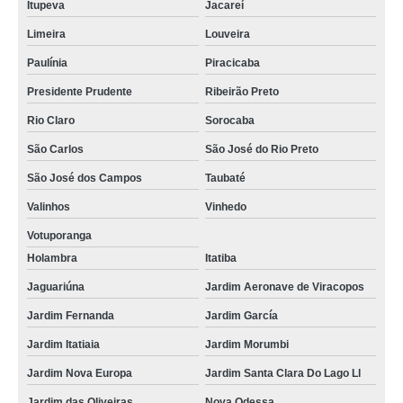
Itupeva
Jacareí
Limeira
Louveira
Paulínia
Piracicaba
Presidente Prudente
Ribeirão Preto
Rio Claro
Sorocaba
São Carlos
São José do Rio Preto
São José dos Campos
Taubaté
Valinhos
Vinhedo
Votuporanga
Holambra
Itatiba
Jaguariúna
Jardim Aeronave de Viracopos
Jardim Fernanda
Jardim García
Jardim Itatiaia
Jardim Morumbi
Jardim Nova Europa
Jardim Santa Clara Do Lago Ll
Jardim das Oliveiras
Nova Odessa