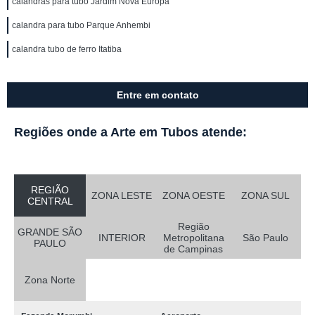
calandras para tubo Jardim Nova Europa
calandra para tubo Parque Anhembi
calandra tubo de ferro Itatiba
Entre em contato
Regiões onde a Arte em Tubos atende:
REGIÃO
ZONA LESTE
ZONA OESTE
ZONA SUL
CENTRAL
Região
GRANDE SÃO
INTERIOR
Metropolitana
São Paulo
PAULO
de Campinas
Zona Norte