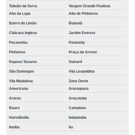
Taboão da Serra
Vargem Grande Paulista
Alto da Lapa
Alto de Pinheiros
Bairro do Limão
Butantã
Chácara Inglesa
Jardim Everest
Pacaembu
Panamby
Pinheiros
Praça da Arvore
Raposo Tavares
Sumaré
São Domingos
Vila Leopoldina
Vila Madalena
Zona Oeste
Americana
Araraquara
Araras
Araçatuba
Bauru
Campinas
Hortolândia
Indaiatuba
Itatiba
Itu