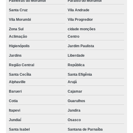
Paineiras do Morumbi
Paraíso do Morumbi
Santa Cruz
Vila Andrade
Vila Morumbi
Vila Progredior
Zona Sul
cidade monções
Aclimação
Centro
Higienópolis
Jardim Paulista
Jardins
Liberdade
Região Central
República
Santa Cecília
Santa Efigênia
Alphaville
Arujá
Barueri
Cajamar
Cotia
Guarulhos
Itapevi
Jandira
Jundiaí
Osasco
Santa Isabel
Santana de Parnaíba