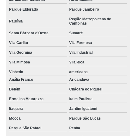
Parque Eldorado
Parque Jambeiro
Região Metropolitana de
Paulínia
Campinas
Santa Bárbara d'Oeste
Sumaré
Vila Carlito
Vila Formosa
Vila Georgina
Vila Industrial
Vila Mimosa
Vila Rica
Vinhedo
americana
Anália Franco
Aricanduva
Belém
Chácara do Piqueri
Ermelino Matarazzo
Itaim Paulista
Itaquera
Jardim Iguatemi
Mooca
Parque São Lucas
Parque São Rafael
Penha