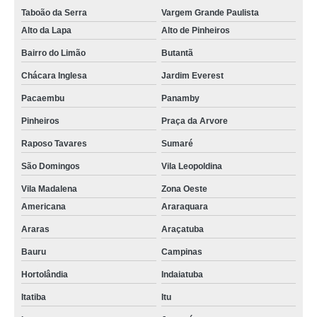
Taboão da Serra
Vargem Grande Paulista
Alto da Lapa
Alto de Pinheiros
Bairro do Limão
Butantã
Chácara Inglesa
Jardim Everest
Pacaembu
Panamby
Pinheiros
Praça da Arvore
Raposo Tavares
Sumaré
São Domingos
Vila Leopoldina
Vila Madalena
Zona Oeste
Americana
Araraquara
Araras
Araçatuba
Bauru
Campinas
Hortolândia
Indaiatuba
Itatiba
Itu