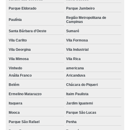
Parque Eldorado
Parque Jambeiro
Região Metropolitana de
Paulínia
Campinas
Santa Bárbara d'Oeste
Sumaré
Vila Carlito
Vila Formosa
Vila Georgina
Vila Industrial
Vila Mimosa
Vila Rica
Vinhedo
americana
Anália Franco
Aricanduva
Belém
Chácara do Piqueri
Ermelino Matarazzo
Itaim Paulista
Itaquera
Jardim Iguatemi
Mooca
Parque São Lucas
Parque São Rafael
Penha