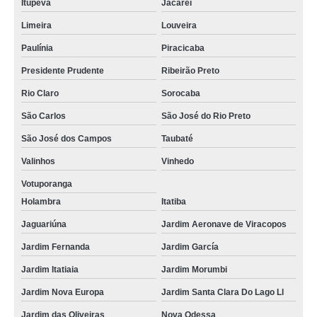
Itupeva
Jacareí
Limeira
Louveira
Paulínia
Piracicaba
Presidente Prudente
Ribeirão Preto
Rio Claro
Sorocaba
São Carlos
São José do Rio Preto
São José dos Campos
Taubaté
Valinhos
Vinhedo
Votuporanga
Holambra
Itatiba
Jaguariúna
Jardim Aeronave de Viracopos
Jardim Fernanda
Jardim García
Jardim Itatiaia
Jardim Morumbi
Jardim Nova Europa
Jardim Santa Clara Do Lago Ll
Jardim das Oliveiras
Nova Odessa