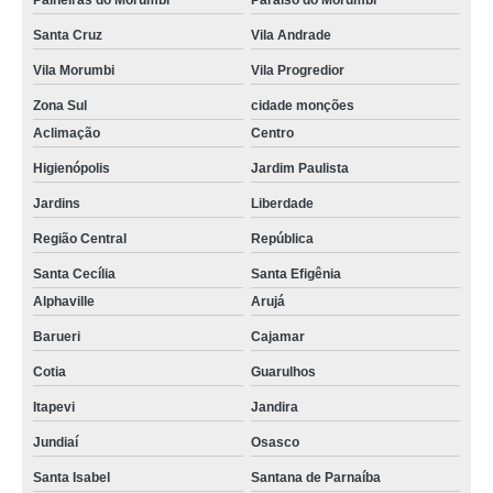
Paineiras do Morumbi
Paraíso do Morumbi
Santa Cruz
Vila Andrade
Vila Morumbi
Vila Progredior
Zona Sul
cidade monções
Aclimação
Centro
Higienópolis
Jardim Paulista
Jardins
Liberdade
Região Central
República
Santa Cecília
Santa Efigênia
Alphaville
Arujá
Barueri
Cajamar
Cotia
Guarulhos
Itapevi
Jandira
Jundiaí
Osasco
Santa Isabel
Santana de Parnaíba