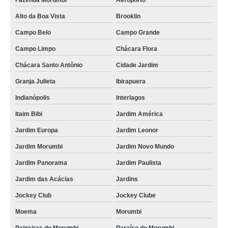
Fazenda Morumbi
Aeroporto
Alto da Boa Vista
Brooklin
Campo Belo
Campo Grande
Campo Limpo
Chácara Flora
Chácara Santo Antônio
Cidade Jardim
Granja Julieta
Ibirapuera
Indianópolis
Interlagos
Itaim Bibi
Jardim América
Jardim Europa
Jardim Leonor
Jardim Morumbi
Jardim Novo Mundo
Jardim Panorama
Jardim Paulista
Jardim das Acácias
Jardins
Jockey Club
Jockey Clube
Moema
Morumbi