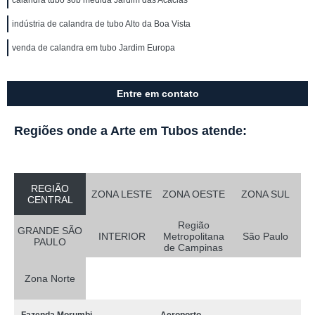
calandra tubo sob medida Jardim das Acácias
indústria de calandra de tubo Alto da Boa Vista
venda de calandra em tubo Jardim Europa
Entre em contato
Regiões onde a Arte em Tubos atende:
REGIÃO
ZONA LESTE
ZONA OESTE
ZONA SUL
CENTRAL
Região
GRANDE SÃO
INTERIOR
Metropolitana
São Paulo
PAULO
de Campinas
Zona Norte