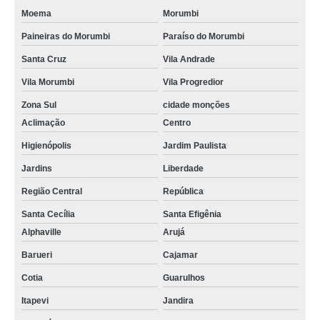
Moema
Morumbi
Paineiras do Morumbi
Paraíso do Morumbi
Santa Cruz
Vila Andrade
Vila Morumbi
Vila Progredior
Zona Sul
cidade monções
Aclimação
Centro
Higienópolis
Jardim Paulista
Jardins
Liberdade
Região Central
República
Santa Cecília
Santa Efigênia
Alphaville
Arujá
Barueri
Cajamar
Cotia
Guarulhos
Itapevi
Jandira