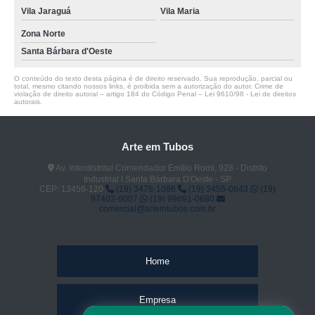
Vila Jaraguá
Vila Maria
Zona Norte
Santa Bárbara d'Oeste
O conteúdo do texto desta página é de direito reservado. Sua reprodução, parcial ou
total, mesmo citando nossos links, é proibida sem a autorização do autor. Crime de
violação de direito autoral – artigo 184 do Código Penal –
Lei 9610/98 - Lei de direitos
autorais
.
Arte em Tubos
Av. Interdistrital Comendador Emílio Romi, 928 - Distrito
Industrial I Santa Bárbara D'Oeste - SP
CEP: 13456-120
(19) 3478-1086
(19) 3455-0843
(19)
97402-9007
(19) 99691-0680
comercial@artemtubos.com.br
Home
Empresa