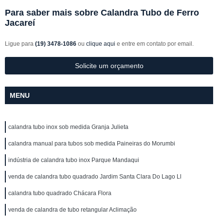
Para saber mais sobre Calandra Tubo de Ferro
Jacareí
Ligue para
(19) 3478-1086
ou
clique aqui
e entre em contato por email.
Solicite um orçamento
MENU
calandra tubo inox sob medida Granja Julieta
calandra manual para tubos sob medida Paineiras do Morumbi
indústria de calandra tubo inox Parque Mandaqui
venda de calandra tubo quadrado Jardim Santa Clara Do Lago Ll
calandra tubo quadrado Chácara Flora
venda de calandra de tubo retangular Aclimação