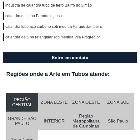
indústria de calandra tubo de ferro Bairro do Limão
calandra em tubo Parada Inglesa
calandra tubo aço carbono sob medida Parque Jambeiro
calandra de tubo retangular sob medida Vila Progredior
Entre em contato
Regiões onde a Arte em Tubos atende:
REGIÃO
ZONA LESTE
ZONA OESTE
ZONA SUL
CENTRAL
Região
GRANDE SÃO
INTERIOR
Metropolitana
São Paulo
PAULO
de Campinas
Zona Norte