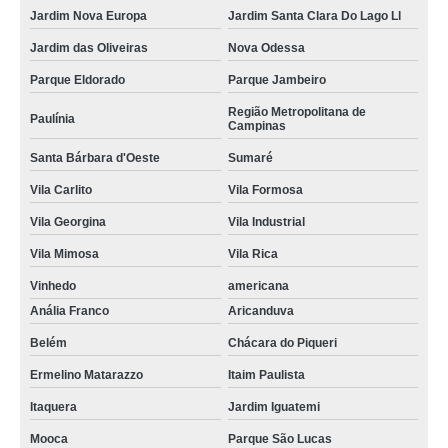
Jardim Nova Europa
Jardim Santa Clara Do Lago Ll
Jardim das Oliveiras
Nova Odessa
Parque Eldorado
Parque Jambeiro
Região Metropolitana de
Paulínia
Campinas
Santa Bárbara d'Oeste
Sumaré
Vila Carlito
Vila Formosa
Vila Georgina
Vila Industrial
Vila Mimosa
Vila Rica
Vinhedo
americana
Anália Franco
Aricanduva
Belém
Chácara do Piqueri
Ermelino Matarazzo
Itaim Paulista
Itaquera
Jardim Iguatemi
Mooca
Parque São Lucas