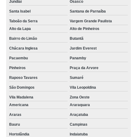
Jundiaí
Osasco
Santa Isabel
Santana de Parnaíba
Taboão da Serra
Vargem Grande Paulista
Alto da Lapa
Alto de Pinheiros
Bairro do Limão
Butantã
Chácara Inglesa
Jardim Everest
Pacaembu
Panamby
Pinheiros
Praça da Arvore
Raposo Tavares
Sumaré
São Domingos
Vila Leopoldina
Vila Madalena
Zona Oeste
Americana
Araraquara
Araras
Araçatuba
Bauru
Campinas
Hortolândia
Indaiatuba