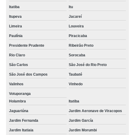
Itatiba
Itu
Itupeva
Jacareí
Limeira
Louveira
Paulínia
Piracicaba
Presidente Prudente
Ribeirão Preto
Rio Claro
Sorocaba
São Carlos
São José do Rio Preto
São José dos Campos
Taubaté
Valinhos
Vinhedo
Votuporanga
Holambra
Itatiba
Jaguariúna
Jardim Aeronave de Viracopos
Jardim Fernanda
Jardim García
Jardim Itatiaia
Jardim Morumbi