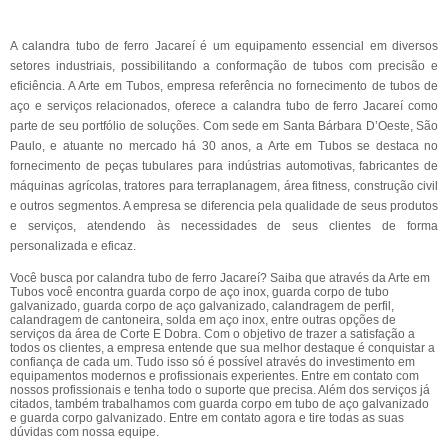
A calandra tubo de ferro Jacareí é um equipamento essencial em diversos
setores industriais, possibilitando a conformação de tubos com precisão e
eficiência. A Arte em Tubos, empresa referência no fornecimento de tubos de
aço e serviços relacionados, oferece a calandra tubo de ferro Jacareí como
parte de seu portfólio de soluções. Com sede em Santa Bárbara D’Oeste, São
Paulo, e atuante no mercado há 30 anos, a Arte em Tubos se destaca no
fornecimento de peças tubulares para indústrias automotivas, fabricantes de
máquinas agrícolas, tratores para terraplanagem, área fitness, construção civil
e outros segmentos. A empresa se diferencia pela qualidade de seus produtos
e serviços, atendendo às necessidades de seus clientes de forma
personalizada e eficaz.
Você busca por calandra tubo de ferro Jacareí? Saiba que através da Arte em
Tubos você encontra guarda corpo de aço inox, guarda corpo de tubo
galvanizado, guarda corpo de aço galvanizado, calandragem de perfil,
calandragem de cantoneira, solda em aço inox, entre outras opções de
serviços da área de Corte E Dobra. Com o objetivo de trazer a satisfação a
todos os clientes, a empresa entende que sua melhor destaque é conquistar a
confiança de cada um. Tudo isso só é possível através do investimento em
equipamentos modernos e profissionais experientes. Entre em contato com
nossos profissionais e tenha todo o suporte que precisa. Além dos serviços já
citados, também trabalhamos com guarda corpo em tubo de aço galvanizado
e guarda corpo galvanizado. Entre em contato agora e tire todas as suas
dúvidas com nossa equipe.